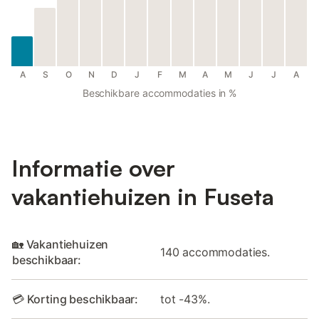
A
S
O
N
D
J
F
M
A
M
J
J
A
Beschikbare accommodaties in %
Informatie over
vakantiehuizen in Fuseta
🏡 Vakantiehuizen
140 accommodaties.
beschikbaar:
💳 Korting beschikbaar:
tot -43%.