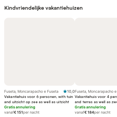
Kindvriendelijke vakantiehuizen
Fuseta, Moncarapacho e Fuseta
10,0
Fuseta, Moncarapacho e
Vakantiehuis voor 6 personen, with tuin
Vakantiehuis voor 4 per
and uitzicht op zee as well as uitzicht
and terras as well as z
Gratis annulering
kindvriendelijk
Gratis annulering
vanaf
€ 151
per nacht
vanaf
€ 184
per nacht