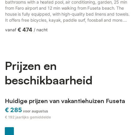
bathrooms with a heated pool, air conditioning, garden, 25 min
from Faro airport and 12 min walking from Fuseta beach. The
house is fully equipped, with high-quality bed linens and towels.
It offers free bicycles, kayak, paddle surf, foosball and more.
Barbecue. Impressive sea views from most windows. Spacious
€ 474
vanaf
/
nacht
veranda with panoramic sea view. Electric vehicle charger
(fee).LV Premier Algarve- FU1 is a spacious 6-bedroom / 6-
bathroom villa with a heated private pool and sea view. Located
25 minutes from Faro International Airport, it is...
Prijzen en
beschikbaarheid
Huidige prijzen van vakantiehuizen Fuseta
€ 285
voor augustus
€ 192
jaarlijks gemiddelde