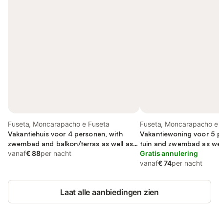
Fuseta, Moncarapacho e Fuseta
Fuseta, Moncarapacho e
Vakantiehuis voor 4 personen, with
Vakantiewoning voor 5 
zwembad and balkon/terras as well as
tuin and zwembad as we
balkon
vanaf
€ 88
per nacht
Gratis annulering
vanaf
€ 74
per nacht
Laat alle aanbiedingen zien