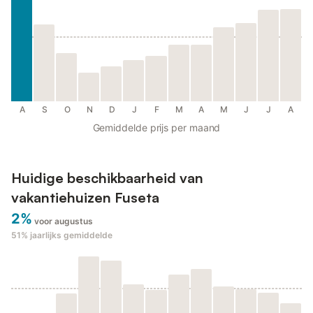
A
S
O
N
D
J
F
M
A
M
J
J
A
Gemiddelde prijs per maand
Huidige beschikbaarheid van
vakantiehuizen Fuseta
2%
voor augustus
51%
jaarlijks gemiddelde