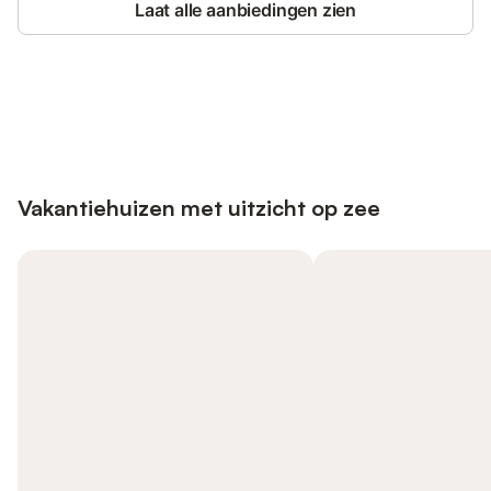
Laat alle aanbiedingen zien
Bespaar tot 10% op veel verblijven
Registreren
met een account.
Vakantiehuizen met uitzicht op zee