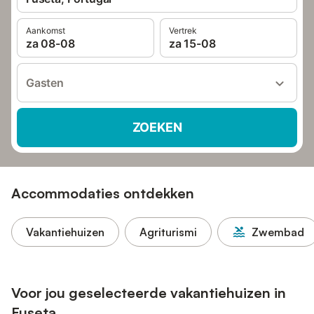
Aankomst
Vertrek
za 08-08
za 15-08
Gasten
ZOEKEN
Accommodaties ontdekken
Vakantiehuizen
Agriturismi
Zwembad
Voor jou geselecteerde vakantiehuizen in
Fuseta