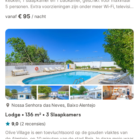
keuken, 1 slaapkamer en 1 badkamer, geschikt voor maximaal
5 personen. Extra voorzieningen zijn onder meer Wi-Fi, televisie,
wasmachine en droger. Buiten vinden jullie een privéruimte met
€ 95
vanaf
/
nacht
tuin, open terras, overdekt terras en barbecuefaciliteiten. Er is
een parkeerplaats op het terrein beschikbaar. Er zijn maximaal
2 huisdieren toegestaan. Roken en feesten zijn niet toegestaan.
Airconditioning is niet aanwezig....
meer...
Nossa Senhora das Neves, Baixo Alentejo
Lodge • 136 m² • 3 Slaapkamers
9,0
(
2
recensies
)
Olive Village is een toevluchtsoord op de gouden vlaktes van
de Alentejo, op 10 minuten van de stad Beja. In deze regio waar