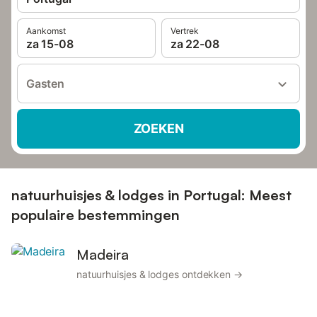
Aankomst
Vertrek
za 15-08
za 22-08
Gasten
ZOEKEN
natuurhuisjes & lodges in Portugal: Meest
populaire bestemmingen
Madeira
natuurhuisjes & lodges ontdekken →