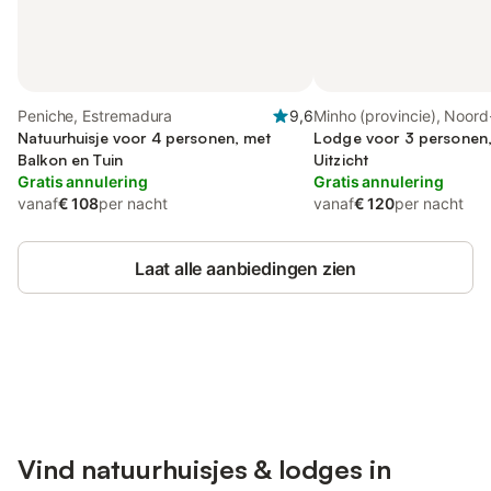
Peniche, Estremadura
9,6
Minho (provincie), Noord
Natuurhuisje voor 4 personen, met
Lodge voor 3 personen,
Balkon en Tuin
Uitzicht
Gratis annulering
Gratis annulering
vanaf
€ 108
per nacht
vanaf
€ 120
per nacht
Laat alle aanbiedingen zien
Bespaar tot 10% op veel verblijven
Registreren
met een account.
Vind natuurhuisjes & lodges in