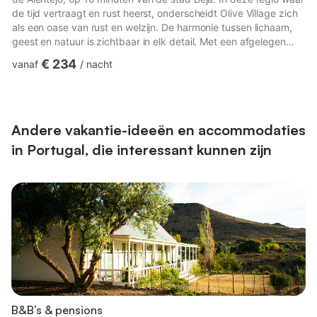
de tijd vertraagt en rust heerst, onderscheidt Olive Village zich
als een oase van rust en welzijn. De harmonie tussen lichaam,
geest en natuur is zichtbaar in elk detail. Met een afgelegen
locatie en millennial erfgoed, is elk element van dit pand
€ 234
vanaf
/
nacht
ontworpen om een verjongende en verrijkende ervaring te
bieden aan degenen die ons bezoeken. Olive Village Alentejo
heeft verschillende partners in de stad en als je van tevoren
reserveert, is het mogelijk om de beste resta...
Andere vakantie-ideeën en accommodaties
in Portugal, die interessant kunnen zijn
B&B’s & pensions