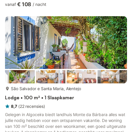
woon-/keukenruimte), zodat jullie het hele jaar door comfortabel
€ 108
vanaf
/
nacht
verblijven, zowel tijdens zomerse hitte als op koelere
herfstavonden. Vanaf het terrein hebben jullie een prachtig
uitzicht over het meer en de privé tuin nodigt uit tot lange uren
buiten, zonder haast. Jullie hebben autonome toegang, zodat
jullie o...
meer...
São Salvador e Santa Maria, Alentejo
Lodge • 100 m² • 1 Slaapkamer
8,7
(
22
recensies
)
Gelegen in Algoceira biedt landhuis Monte da Bárbara alles wat
jullie nodig hebben voor een ontspannen vakantie. De woning
van 100 m² beschikt over een woonkamer, een goed uitgeruste