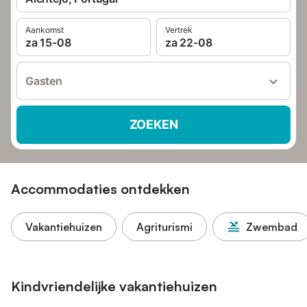
Aankomst
Vertrek
za 15-08
za 22-08
Gasten
ZOEKEN
Accommodaties ontdekken
Vakantiehuizen
Agriturismi
Zwembad
Kindvriendelijke vakantiehuizen