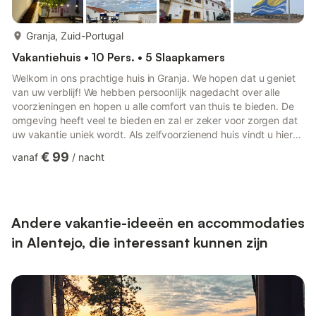
meer...
Granja, Zuid-Portugal
Vakantiehuis • 10 Pers. • 5 Slaapkamers
Welkom in ons prachtige huis in Granja. We hopen dat u geniet
van uw verblijf! We hebben persoonlijk nagedacht over alle
voorzieningen en hopen u alle comfort van thuis te bieden. De
omgeving heeft veel te bieden en zal er zeker voor zorgen dat
uw vakantie uniek wordt. Als zelfvoorzienend huis vindt u hier
alles wat u nodig heeft voor een perfect verblijf. De keuken is
€ 99
vanaf
/
nacht
voorzien van een koelkast, kookplaat, oven, waterkoker, vriezer
en magnetron. Het huis is een perfecte plek om te ontspannen
en biedt een televisie en internettoegang. Dit huis heeft 5
slaapkamers en biedt comfortabel plaats ...
Andere vakantie-ideeën en accommodaties
in Alentejo, die interessant kunnen zijn