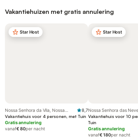
Vakantiehuizen met gratis annulering
Star Host
Star Host
Nossa Senhora da Vila, Nossa
8,7
Nossa Senhora das Neve
Senhora do Bispo e Silveiras, Zuid-
Vakantiehuis voor 4 personen, met Tuin
Alentejo
Vakantiehuis voor 10 p
Portugal
Gratis annulering
Tuin
vanaf
€ 80
per nacht
Gratis annulering
vanaf
€ 180
per nacht