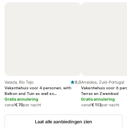
Valada, Rio Tejo
9,0
Arraiolos, Zuid-Portugal
Vakantiehuis voor 4 personen, with
Vakantiehuis voor 6 pe
Balkon and Tuin as well as
Terras en Zwembad
Kinderzwembad
Gratis annulering
Gratis annulering
vanaf
€ 70
per nacht
vanaf
€ 113
per nacht
Laat alle aanbiedingen zien