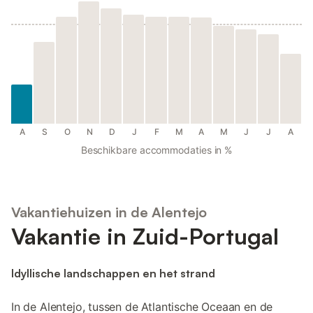
A
S
O
N
D
J
F
M
A
M
J
J
A
Beschikbare accommodaties in %
Vakantiehuizen in de Alentejo
Vakantie in Zuid-Portugal
Idyllische landschappen en het strand
In de Alentejo, tussen de Atlantische Oceaan en de