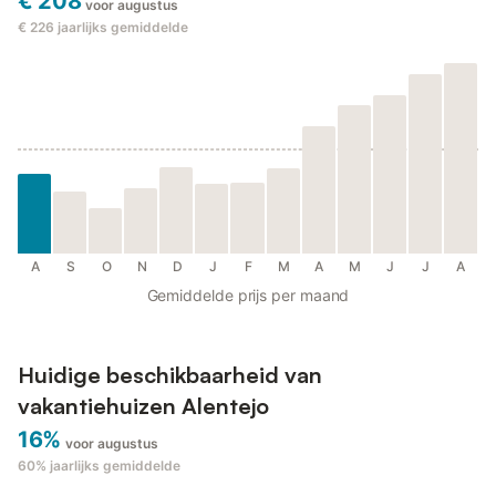
€ 208
voor augustus
€ 226
jaarlijks gemiddelde
A
S
O
N
D
J
F
M
A
M
J
J
A
Gemiddelde prijs per maand
Huidige beschikbaarheid van
vakantiehuizen Alentejo
16%
voor augustus
60%
jaarlijks gemiddelde