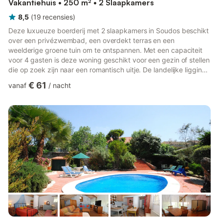
Vakantiehuis • 250 m² • 2 Slaapkamers
8,5
(
19
recensies
)
Deze luxueuze boerderij met 2 slaapkamers in Soudos beschikt
over een privézwembad, een overdekt terras en een
weelderige groene tuin om te ontspannen. Met een capaciteit
voor 4 gasten is deze woning geschikt voor een gezin of stellen
die op zoek zijn naar een romantisch uitje. De landelijke ligging
van deze boerderij biedt de mogelijkheid om de rust te ervaren
€ 61
vanaf
/
nacht
en de natuurpaden in de regio te verkennen. Als koken niet uw
ding is, kunt u lokale specialiteiten proberen in de restaurants
op 1 km afstand. U kunt ook genieten van de zon en
ontspannen aan de oevers van het meer, op 10 km afstand...