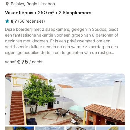
meer...
Paialvo, Regio Lissabon
Vakantiehuis • 250 m² • 2 Slaapkamers
8,7
(
58
recensies
)
Deze boerderij met 2 slaapkamers, gelegen in Soudos, biedt
een fantastische vakantie voor een groep van 8 personen of
gezinnen met kinderen. Er is een privézwembad om een
verfrissende duik te nemen op een warme zomerdag en een
eigen, gemeubileerde tuin om te genieten van de rustige
omgeving. Het bruisende Castelo de Bode, met zijn zwem- en
€ 75
vanaf
/
nacht
watersportmogelijkheden, ligt vlakbij. Nazare en Peniche, op 70
km afstand, hebben vele mooie stranden.
Geschiedenisliefhebbers kunnen interessante plaatsen
ontdekken zoals Batalha, Fátima en Alcobaca. Lissabon is ook
met de auto in korte tijd te bereiken...