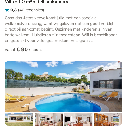
Villa • 110 m² • 3 Slaapkamers
9,3
(
40
recensies
)
Casa dos Jotas verwelkomt jullie met een speciale
welkomstverrassing, want wij geloven dat een goed verblijf
direct bij aankomst begint. Gezinnen met kinderen zijn van
harte welkom. Huisdieren zijn toegestaan. Wifi is beschikbaar
en geschikt voor videogesprekken. Er is gratis
privéparkeergelegenheid op straat. De toegang en het interieur
€ 90
vanaf
/
nacht
zijn drempelvrij.