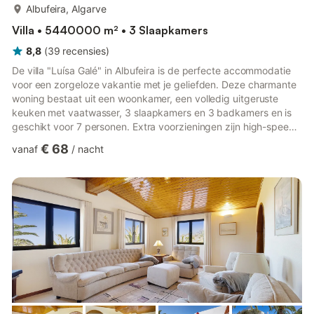
meer...
Albufeira, Algarve
Villa • 5440000 m² • 3 Slaapkamers
8,8
(
39
recensies
)
De villa "Luísa Galé" in Albufeira is de perfecte accommodatie
voor een zorgeloze vakantie met je geliefden. Deze charmante
woning bestaat uit een woonkamer, een volledig uitgeruste
keuken met vaatwasser, 3 slaapkamers en 3 badkamers en is
geschikt voor 7 personen. Extra voorzieningen zijn high-speed
Wi-Fi (geschikt voor videogesprekken), een tv, airconditioning,
€ 68
vanaf
/
nacht
een ventilator en een wasmachine. Een babybedje is ook
beschikbaar. Deze vakantiewoning biedt een privé buitenoase
met een zwembad, een tuin, 2 open terrassen, een overdekt
terras, 2 balkons en een barbecue. De woning is gelegen in...