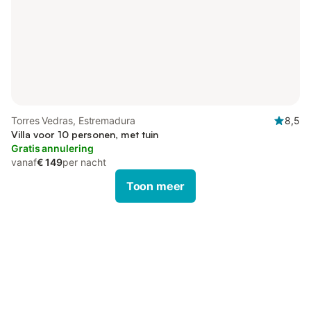
Torres Vedras, Estremadura
8,5
Villa voor 10 personen, met tuin
Gratis annulering
vanaf
€ 149
per nacht
Toon meer
Bespaar tot 10% op veel verblijven
Registreren
met een account.