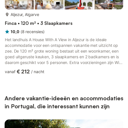
meer...
Aljezur, Algarve
Finca • 120 m² • 3 Slaapkamers
10,0
(
8
recensies
)
Het landhuis A House With A View in Aljezur is de ideale
accommodatie voor een ontspannen vakantie met uitzicht op
zee. De 120 m² grote woning bestaat uit een woonkamer, een
goed uitgeruste keuken, 3 slaapkamers en 2 badkamers en is
daarom geschikt voor 5 personen. Extra voorzieningen zijn Wi-
Fi, een tv, airconditioning en een wasmachine. Een babybedje is
€ 212
vanaf
/
nacht
ook beschikbaar. Deze vakantiewoning biedt een eigen
buitenruimte met een open terras en een barbecue. Geniet van
ontspannen ochtenden in de gedeelde en omheinde tuin van dit
charmante landhuis. Er is ook een buitendouche geïnstalleerd.
Va...
Andere vakantie-ideeën en accommodaties
in Portugal, die interessant kunnen zijn