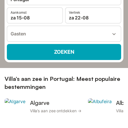
Aankomst
Vertrek
za 15-08
za 22-08
Gasten
ZOEKEN
Villa’s aan zee in Portugal: Meest populaire
bestemmingen
Algarve
Albu
Villa’s aan zee ontdekken →
Villa’