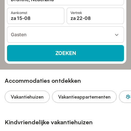
Aankomst
Vertrek
za 15-08
za 22-08
Gasten
ZOEKEN
Accommodaties ontdekken
Vakantiehuizen
Vakantieappartementen
Kindvriendelijke vakantiehuizen