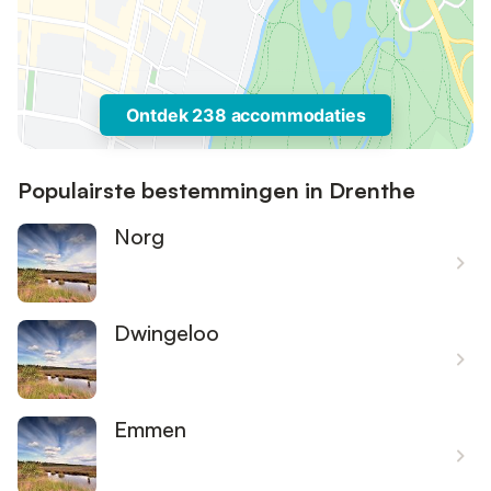
Ontdek 238 accommodaties
Populairste bestemmingen in Drenthe
Norg
Dwingeloo
Emmen