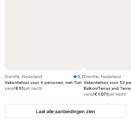
Drenthe, Nederland
9,2
Drenthe, Nederland
Vakantiehuis voor 6 personen, met Tuin
Vakantiehuis voor 52 pe
vanaf
€ 51
per nacht
Balkon/Terras and Terras
Uitzicht op het meer
vanaf
€ 1.071
per nacht
Laat alle aanbiedingen zien