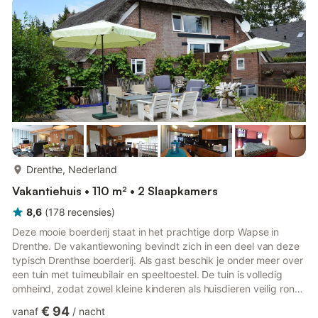
meer...
Drenthe, Nederland
Vakantiehuis • 110 m² • 2 Slaapkamers
8,6
(
178
recensies
)
Deze mooie boerderij staat in het prachtige dorp Wapse in
Drenthe. De vakantiewoning bevindt zich in een deel van deze
typisch Drenthse boerderij. Als gast beschik je onder meer over
een tuin met tuimeubilair en speeltoestel. De tuin is volledig
omheind, zodat zowel kleine kinderen als huisdieren veilig rond
kunnen lopen. Vanuit de woning starten schitterende wandel-
€ 94
vanaf
/
nacht
en fietstochten, bijvoorbeeld in het nabij gelegen, prachtige