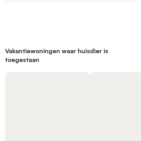
Bespaar tot 10% op veel verblijven
Registreren
met een account.
Vakantiewoningen waar huisdier is
toegestaan