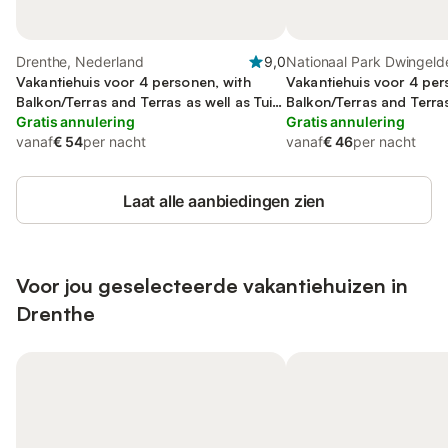
Drenthe, Nederland
9,0
Nationaal Park Dwingeld
Vakantiehuis voor 4 personen, with
Drenthe
Vakantiehuis voor 4 per
Balkon/Terras and Terras as well as Tuin
Balkon/Terras and Terras
and Kinderzwembad
Gratis annulering
Gratis annulering
vanaf
€ 54
per nacht
vanaf
€ 46
per nacht
Laat alle aanbiedingen zien
Voor jou geselecteerde vakantiehuizen in
Drenthe