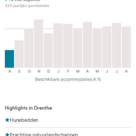
23%
jaarlijks gemiddelde
A
S
O
N
D
J
F
M
A
M
J
J
A
Beschikbare accommodaties in %
Highlights in Drenthe
Hunebedden
Prachtige natuurlandschappen