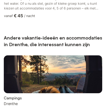
het water. Of u nu als stel, gezin of kleine groep komt, u kunt
kiezen uit accommodaties voor 4, 5 of 6 personen – elk met
een eigen terras, tuinmeubilair en een rustgevende groene
€ 45
vanaf
/
nacht
omgeving. De eenvoudig ingerichte interieurs bieden alles wat u
nodig heeft, inclusief een volledig uitgeruste keuken (met een
vaatwasser in bepaalde chalets), comfortabele slaapkamers en
een gezellige woonkamer met een tv voor rustige avonden....
Andere vakantie-ideeën en accommodaties
in Drenthe, die interessant kunnen zijn
Campings
Drenthe