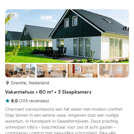
natuurgebied Drents-Friesewold. Je kunt in Appelscha zelfs het
blotevoetenpad lopen. Deze omgeving is een heerlijk gebied
om te wandelen, fietsen, paardrijden en men...
meer...
Drenthe, Nederland
Vakantiehuis • 80 m² • 3 Slaapkamers
8,0
(
105
recensies
)
Charmant toevluchtsoord aan het water met modern comfort
Stap binnen in een serene oase, omgeven door een rustige
watertuin, in Hunzepark in Gasselternijveen. Deze prachtig
ontworpen villa's – beschikbaar voor zes of acht gasten –
combineren comfort met natuurlijke schoonheid. Elke villa