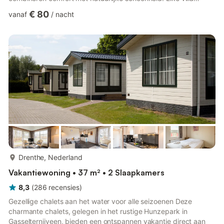
beschikt over een ruime woonkamer, een volledig uitgeruste
€ 80
vanaf
/
nacht
keuken met vaatwasser en een slaapkamer en badkamer op de
begane grond voor extra gemak. Boven vindt u gezellige
slaapkamers met zachte eenpersoonsbedden, ideaal voor
gezinnen of groepen. Geniet van maaltijden of een kop koffie in
de ochtend op uw e...
meer...
Drenthe, Nederland
Vakantiewoning • 37 m² • 2 Slaapkamers
8,3
(
286
recensies
)
Gezellige chalets aan het water voor alle seizoenen Deze
charmante chalets, gelegen in het rustige Hunzepark in
Gasselternijveen, bieden een ontspannen vakantie direct aan