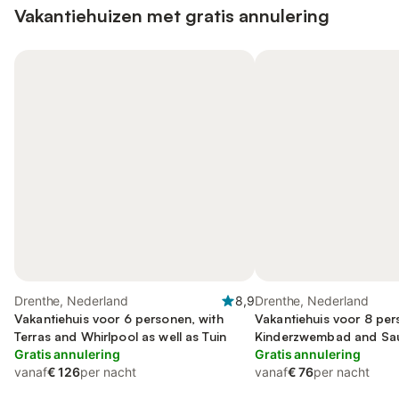
Vakantiehuizen met gratis annulering
Drenthe, Nederland
8,9
Drenthe, Nederland
Vakantiehuis voor 6 personen, with
Vakantiehuis voor 8 per
Terras and Whirlpool as well as Tuin
Kinderzwembad and Sau
Gratis annulering
Uitzicht op het meer
Gratis annulering
vanaf
€ 126
per nacht
vanaf
€ 76
per nacht