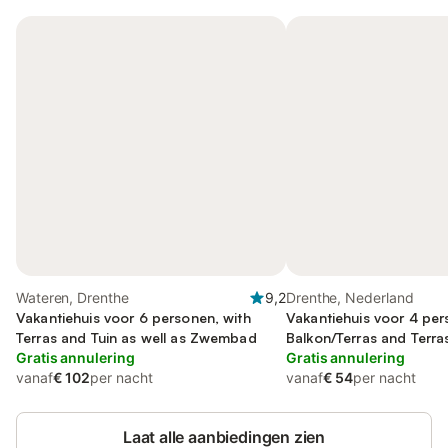
Wateren, Drenthe
9,2
Drenthe, Nederland
Vakantiehuis voor 6 personen, with
Vakantiehuis voor 4 per
Terras and Tuin as well as Zwembad
Balkon/Terras and Terras
Gratis annulering
and Kinderzwembad
Gratis annulering
vanaf
€ 102
per nacht
vanaf
€ 54
per nacht
Laat alle aanbiedingen zien