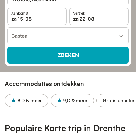
Aankomst
Vertrek
za 15-08
za 22-08
Gasten
ZOEKEN
Accommodaties ontdekken
8,0
& meer
9,0
& meer
Gratis annuler
Populaire Korte trip in Drenthe