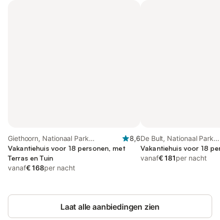
Giethoorn, Nationaal Park
8,6
De Bult, Nationaal Park
Weerribben-Wieden
Vakantiehuis voor 18 personen, met
Weerribben-Wieden
Vakantiehuis voor 18 p
Terras en Tuin
vanaf
€ 181
per nacht
vanaf
€ 168
per nacht
Laat alle aanbiedingen zien