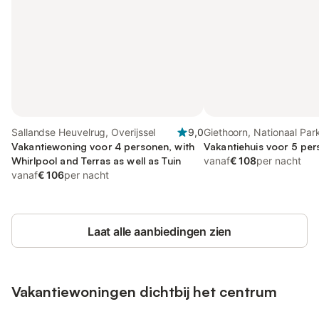
Sallandse Heuvelrug, Overijssel
9,0
Giethoorn, Nationaal Par
Vakantiewoning voor 4 personen, with
Weerribben-Wieden
Vakantiehuis voor 5 per
Whirlpool and Terras as well as Tuin
vanaf
€ 108
per nacht
vanaf
€ 106
per nacht
Laat alle aanbiedingen zien
Vakantiewoningen dichtbij het centrum