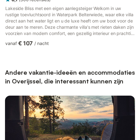
Lakeside Bliss met een eigen aanlegsteiger Welkom in uw
rustige toevluchtsoord in Waterpark Belterwiede, waar elke villa
direct aan het water ligt en u de luxe heeft om uw boot voor de
deur aan te meren. Deze charmante villa's met rieten daken zijn
voorzien van modern comfort, een gezellig interieur en prachtig
aangelegde tuinen met een gemeubileerd terras dat perfect is
€ 107
vanaf
/
nacht
om buiten te eten. Of u nu met vier of zes personen bent, u
vindt hier opties voor elke behoefte, waaronder villa's met
slaapkamers en badkamers op de begane grond voor extra
gemak. Natuur, rust en huisdiervriendelijke avon...
Andere vakantie-ideeën en accommodaties
in Overijssel, die interessant kunnen zijn