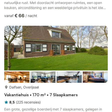
natuurlijke rust. Met doordacht ontworpen ruimtes, een open
keuken, airconditioning en een weelderige privétuin is het ideaal
voor stellen of gezinnen die willen ontspannen in de natuur.
€ 66
vanaf
/
nacht
Sommige varianten beschikken zelfs over een sauna of
stoomcabine, voor een extra vleugje wellness tijdens uw verblijf.
Huisdiervriendelijk paradijs Viervoeters zijn hier van harte
welkom! Het park biedt volop open ruimte voor schi...
meer...
Dalfsen, Overijssel
Vakantiehuis • 170 m² • 7 Slaapkamers
8,5
(
225
recensies
)
Een grote, gezellige boerderij met 7 slaapkamers, gelegen in