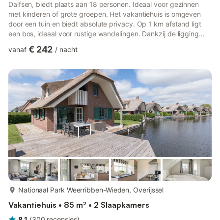
Dalfsen, biedt plaats aan 18 personen. Ideaal voor gezinnen
met kinderen of grote groepen. Het vakantiehuis is omgeven
door een tuin en biedt absolute privacy. Op 1 km afstand ligt
een bos, ideaal voor rustige wandelingen. Dankzij de ligging
vlakbij een bosrijk gebied zijn er vele wandel- en fietspaden
€ 242
vanaf
/
nacht
langs tal van monumentale gebouwen, de stuwdam, de
wapenfabrieken en charmante dorpjes. U kunt ook steden als
Zwolle en Ommen of avonturenparken als Slagharen en
Hellendoorn bezoeken. Restaurants en levensmiddelen vindt u
op ongevee...
meer...
Nationaal Park Weerribben-Wieden, Overijssel
Vakantiehuis • 85 m² • 2 Slaapkamers
8,1
(
300
recensies
)