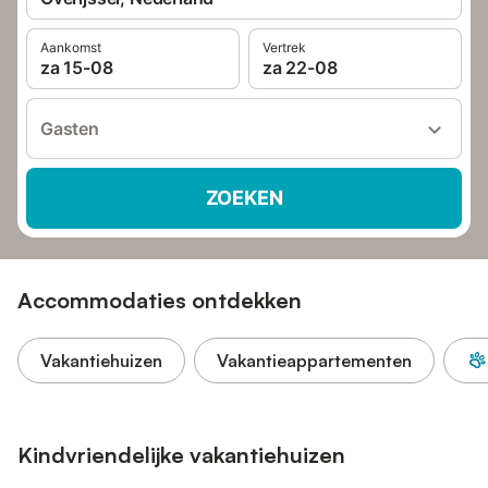
Aankomst
Vertrek
za 15-08
za 22-08
Gasten
ZOEKEN
Accommodaties ontdekken
Vakantiehuizen
Vakantieappartementen
Kindvriendelijke vakantiehuizen