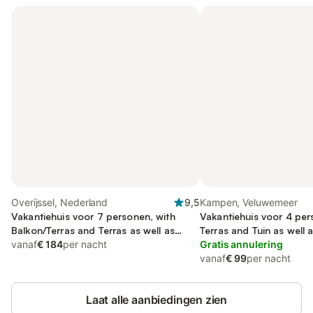
Overijssel, Nederland
9,5
Kampen, Veluwemeer
Vakantiehuis voor 7 personen, with
Vakantiehuis voor 4 per
Balkon/Terras and Terras as well as
Terras and Tuin as well 
Whirlpool and Tuin
vanaf
€ 184
per nacht
het meer and Uitzicht
Gratis annulering
vanaf
€ 99
per nacht
Laat alle aanbiedingen zien