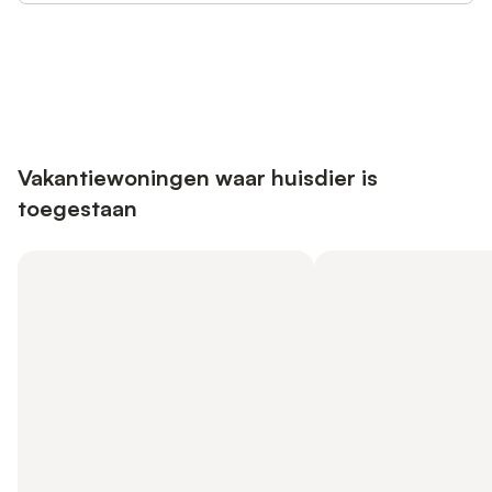
Bespaar tot 10% op veel verblijven
Registreren
met een account.
Vakantiewoningen waar huisdier is
toegestaan