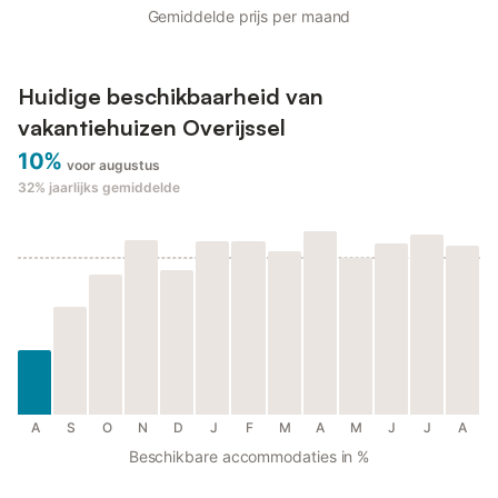
Gemiddelde prijs per maand
Huidige beschikbaarheid van
vakantiehuizen Overijssel
10%
voor augustus
32%
jaarlijks gemiddelde
A
S
O
N
D
J
F
M
A
M
J
J
A
Beschikbare accommodaties in %