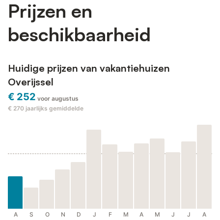
Prijzen en
beschikbaarheid
Huidige prijzen van vakantiehuizen
Overijssel
€ 252
voor augustus
€ 270
jaarlijks gemiddelde
A
S
O
N
D
J
F
M
A
M
J
J
A