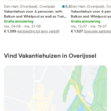
Den Ham (Overijssel), Overijssel
8,8
Den Ham (Overijssel), Ove
Vakantiehuis voor 6 personen, with
Vakantiehuis voor 6 per
Balkon and Whirlpool as well as Tuin
Balkon and Whirlpool as 
and Sauna
Gratis annulering
and Sauna
Gratis annulering
ma, 24-08 - ma, 31-08
ma, 12-07 - ma, 19-07
€ 1.293
·
Aanbieding bij lang verblijf
€ 1.527
·
Speciale aanbie
Vind Vakantiehuizen in Overijssel