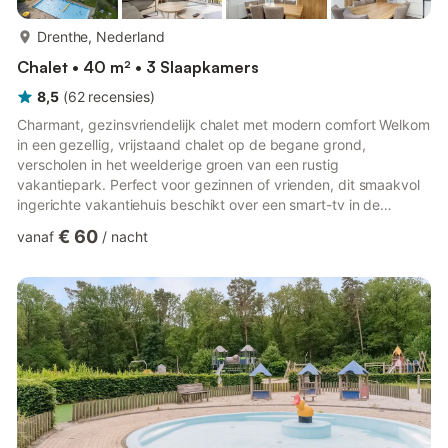
meer...
Drenthe, Nederland
Chalet • 40 m² • 3 Slaapkamers
8,5
(
62
recensies
)
Charmant, gezinsvriendelijk chalet met modern comfort Welkom
in een gezellig, vrijstaand chalet op de begane grond,
verscholen in het weelderige groen van een rustig
vakantiepark. Perfect voor gezinnen of vrienden, dit smaakvol
ingerichte vakantiehuis beschikt over een smart-tv in de
woonkamer, een volledig uitgeruste keuken met vaatwasser,
€ 60
vanaf
/
nacht
koelkast met vriezer en koffiezetapparaat, plus drie
uitnodigende slaapkamers, waaronder één met een leuk
stapelbed. Of u nu een informele maaltijd bereidt of geniet van
een luie ochtend op het terras, dit chalet combineert comfort
met de charme van de n...