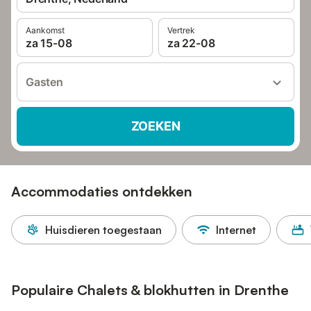
Aankomst
Vertrek
za 15-08
za 22-08
Gasten
ZOEKEN
Accommodaties ontdekken
Huisdieren toegestaan
Internet
Populaire Chalets & blokhutten in Drenthe