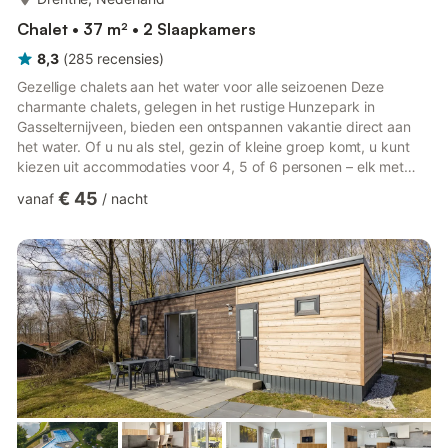
Chalet • 37 m² • 2 Slaapkamers
8,3
(
285
recensies
)
Gezellige chalets aan het water voor alle seizoenen Deze
charmante chalets, gelegen in het rustige Hunzepark in
Gasselternijveen, bieden een ontspannen vakantie direct aan
het water. Of u nu als stel, gezin of kleine groep komt, u kunt
kiezen uit accommodaties voor 4, 5 of 6 personen – elk met
een eigen terras, tuinmeubilair en een rustgevende groene
€ 45
vanaf
/
nacht
omgeving. De eenvoudig ingerichte interieurs bieden alles wat u
nodig heeft, inclusief een volledig uitgeruste keuken (met een
vaatwasser in bepaalde chalets), comfortabele slaapkamers en
een gezellige woonkamer met een tv voor rustige avonden....