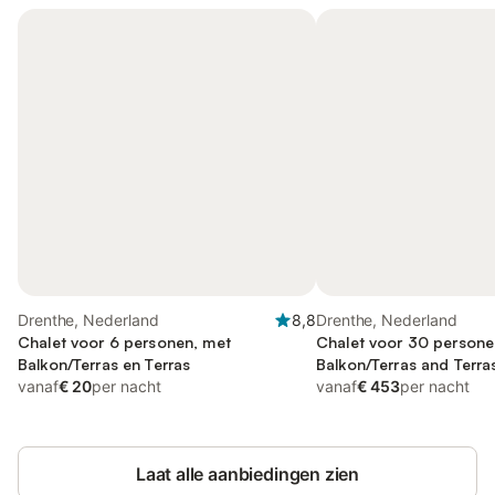
Drenthe, Nederland
8,8
Drenthe, Nederland
Chalet voor 6 personen, met
Chalet voor 30 persone
Balkon/Terras en Terras
Balkon/Terras and Terras
vanaf
€ 20
per nacht
Uitzicht op het meer
vanaf
€ 453
per nacht
Laat alle aanbiedingen zien