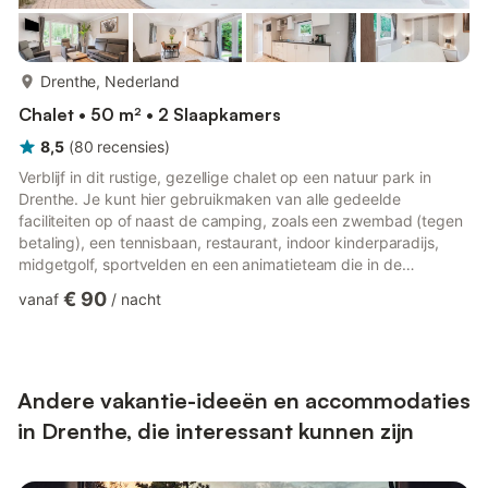
meer...
Drenthe, Nederland
Chalet • 50 m² • 2 Slaapkamers
8,5
(
80
recensies
)
Verblijf in dit rustige, gezellige chalet op een natuur park in
Drenthe. Je kunt hier gebruikmaken van alle gedeelde
faciliteiten op of naast de camping, zoals een zwembad (tegen
betaling), een tennisbaan, restaurant, indoor kinderparadijs,
midgetgolf, sportvelden en een animatieteam die in de
zomermaanden van alles organiseert. Het chalet is groot
€ 90
vanaf
/
nacht
genoeg voor een stel of een gezin, heeft een prachtige keuken,
compacte slaapkamers en is voorzien van verwarming en
geschikt voor alle seizoenen. Het chalet heeft 2 slaapkamers en
1 badkamer. In de open keuken kun je lekkere maaltijden
bereiden,...
Andere vakantie-ideeën en accommodaties
in Drenthe, die interessant kunnen zijn