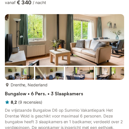
€ 340
vanaf
/
nacht
iedereen genieten van comfort en privacy. Verzamel je in de
grote woonkamer met een gezellige open haard, kook samen
maaltijden in de volledig uitgeruste keuken en ontspan op je
eigen terras met tuinmeubilair. Het is de ideale uitvalsbasis voor
reünies...
meer...
Drenthe, Nederland
Bungalow • 6 Pers. • 3 Slaapkamers
8,2
(
9
recensies
)
De vrijstaande Bungalow D6 op Summio Vakantiepark Het
Drentse Wold is geschikt voor maximaal 6 personen. Deze
bungalow heeft 3 slaapkamers en 1 badkamer, verdeeld over 2
verdiepingen. De woonkamer is ingericht met een eethoek,