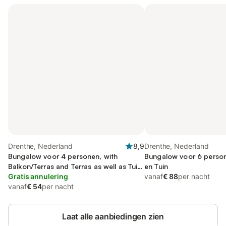
Drenthe, Nederland
8,9
Drenthe, Nederland
Bungalow voor 4 personen, with
Bungalow voor 6 person
Balkon/Terras and Terras as well as Tuin
en Tuin
and Kinderzwembad
Gratis annulering
vanaf
€ 88
per nacht
vanaf
€ 54
per nacht
Laat alle aanbiedingen zien