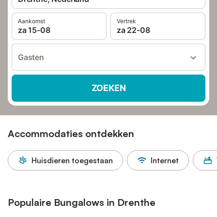
Aankomst
Vertrek
za 15-08
za 22-08
Gasten
ZOEKEN
Accommodaties ontdekken
Huisdieren toegestaan
Internet
Populaire Bungalows in Drenthe