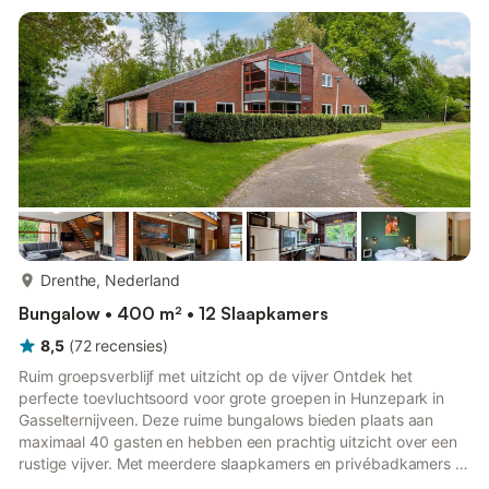
organiseert of een zonnige bijeenkomst op het ruime
privéterras, er is ruimte voor iedereen om te ontspannen en ...
meer...
Drenthe, Nederland
Bungalow • 400 m² • 12 Slaapkamers
8,5
(
72
recensies
)
Ruim groepsverblijf met uitzicht op de vijver Ontdek het
perfecte toevluchtsoord voor grote groepen in Hunzepark in
Gasselternijveen. Deze ruime bungalows bieden plaats aan
maximaal 40 gasten en hebben een prachtig uitzicht over een
rustige vijver. Met meerdere slaapkamers en privébadkamers –
waarvan sommige aangepast voor mindervaliden – kan