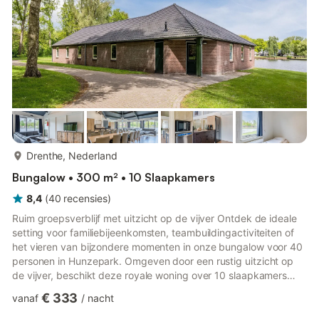
meer...
Drenthe, Nederland
Bungalow • 300 m² • 10 Slaapkamers
8,4
(
40
recensies
)
Ruim groepsverblijf met uitzicht op de vijver Ontdek de ideale
setting voor familiebijeenkomsten, teambuildingactiviteiten of
het vieren van bijzondere momenten in onze bungalow voor 40
personen in Hunzepark. Omgeven door een rustig uitzicht op
de vijver, beschikt deze royale woning over 10 slaapkamers
met stapelbedden, een grote woonkamer met tv en dvd-speler
€ 333
vanaf
/
nacht
en een volledig uitgeruste keuken met koffiezetmachine, oven,
magnetron en vaatwasser. Of u nu een gezellige avond binnen