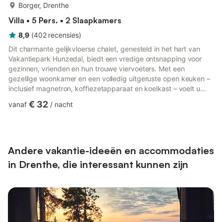
meer...
Borger, Drenthe
Villa • 5 Pers. • 2 Slaapkamers
8,9
(
402
recensies
)
Dit charmante gelijkvloerse chalet, genesteld in het hart van
Vakantiepark Hunzedal, biedt een vredige ontsnapping voor
gezinnen, vrienden en hun trouwe viervoeters. Met een
gezellige woonkamer en een volledig uitgeruste open keuken –
inclusief magnetron, koffiezetapparaat en koelkast – voelt u
zich direct thuis. Het chalet beschikt over drie comfortabele
€ 32
vanaf
/
nacht
slaapkamers: één met een tweepersoonsbed of twee
eenpersoonsbedden, één met een eenpersoonsbed en één met
een leuk stapelbed voor de kinderen. Stap naar buiten op uw
eigen privéterras en in de tuin – perfect voor koffie in de
ochtend, barb...
Andere vakantie-ideeën en accommodaties
in Drenthe, die interessant kunnen zijn