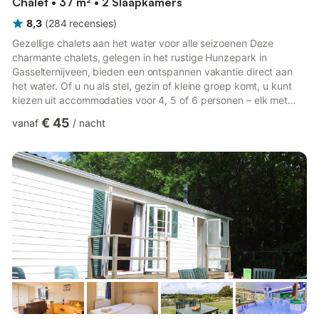
Chalet • 37 m² • 2 Slaapkamers
8,3
(
284
recensies
)
Gezellige chalets aan het water voor alle seizoenen Deze
charmante chalets, gelegen in het rustige Hunzepark in
Gasselternijveen, bieden een ontspannen vakantie direct aan
het water. Of u nu als stel, gezin of kleine groep komt, u kunt
kiezen uit accommodaties voor 4, 5 of 6 personen – elk met
een eigen terras, tuinmeubilair en een rustgevende groene
€ 45
vanaf
/
nacht
omgeving. De eenvoudig ingerichte interieurs bieden alles wat u
nodig heeft, inclusief een volledig uitgeruste keuken (met een
vaatwasser in bepaalde chalets), comfortabele slaapkamers en
een gezellige woonkamer met een tv voor rustige avonden....