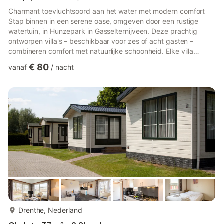
Charmant toevluchtsoord aan het water met modern comfort
Stap binnen in een serene oase, omgeven door een rustige
watertuin, in Hunzepark in Gasselternijveen. Deze prachtig
ontworpen villa's – beschikbaar voor zes of acht gasten –
combineren comfort met natuurlijke schoonheid. Elke villa
beschikt over een ruime woonkamer, een volledig uitgeruste
€ 80
vanaf
/
nacht
keuken met vaatwasser en een slaapkamer en badkamer op de
begane grond voor extra gemak. Boven vindt u gezellige
slaapkamers met zachte eenpersoonsbedden, ideaal voor
gezinnen of groepen. Geniet van maaltijden of een kop koffie in
de ochtend op uw e...
meer...
Drenthe, Nederland