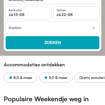
Aankomst
Vertrek
za 15-08
za 22-08
Gasten
ZOEKEN
Accommodaties ontdekken
8,0
& meer
9,0
& meer
Gratis annuler
Populaire Weekendje weg in