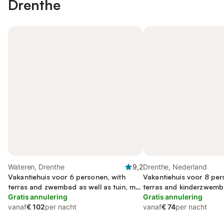
Drenthe
Wateren, Drenthe
9,2
Drenthe, Nederland
Vakantiehuis voor 6 personen, with
Vakantiehuis voor 8 per
terras and zwembad as well as tuin, met
terras and kinderzwemb
huisdier
Gratis annulering
tuin
Gratis annulering
vanaf
€ 102
per nacht
vanaf
€ 74
per nacht