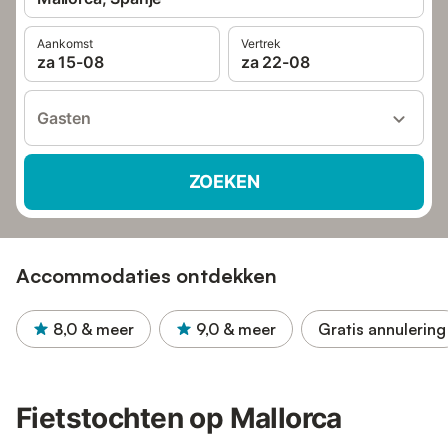
Aankomst
Vertrek
za 15-08
za 22-08
Gasten
ZOEKEN
Accommodaties ontdekken
8,0
& meer
9,0
& meer
Gratis annulering
Fietstochten op Mallorca