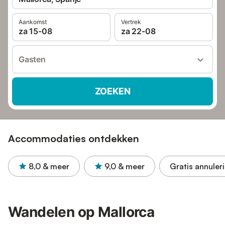
Aankomst
Vertrek
za 15-08
za 22-08
Gasten
ZOEKEN
Accommodaties ontdekken
8,0
& meer
9,0
& meer
Gratis annuler
Wandelen op Mallorca