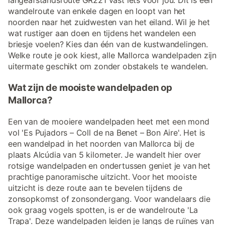
langeafstandsroute GR221 vast iets voor jou. Dit is een
wandelroute van enkele dagen en loopt van het
noorden naar het zuidwesten van het eiland. Wil je het
wat rustiger aan doen en tijdens het wandelen een
briesje voelen? Kies dan één van de kustwandelingen.
Welke route je ook kiest, alle Mallorca wandelpaden zijn
uitermate geschikt om zonder obstakels te wandelen.
Wat zijn de mooiste wandelpaden op
Mallorca?
Een van de mooiere wandelpaden heet met een mond
vol 'Es Pujadors – Coll de na Benet – Bon Aire'. Het is
een wandelpad in het noorden van Mallorca bij de
plaats Alcúdia van 5 kilometer. Je wandelt hier over
rotsige wandelpaden en ondertussen geniet je van het
prachtige panoramische uitzicht. Voor het mooiste
uitzicht is deze route aan te bevelen tijdens de
zonsopkomst of zonsondergang. Voor wandelaars die
ook graag vogels spotten, is er de wandelroute 'La
Trapa'. Deze wandelpaden leiden je langs de ruïnes van