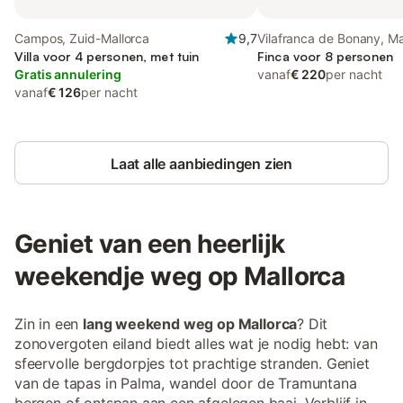
Campos, Zuid-Mallorca
9,7
Vilafranca de Bonany, Ma
Villa voor 4 personen, met tuin
Binnenland
Finca voor 8 personen
Gratis annulering
vanaf
€ 220
per nacht
vanaf
€ 126
per nacht
Laat alle aanbiedingen zien
Geniet van een heerlijk
weekendje weg op Mallorca
Zin in een
lang weekend weg op Mallorca
? Dit
zonovergoten eiland biedt alles wat je nodig hebt: van
sfeervolle bergdorpjes tot prachtige stranden. Geniet
van de tapas in Palma, wandel door de Tramuntana