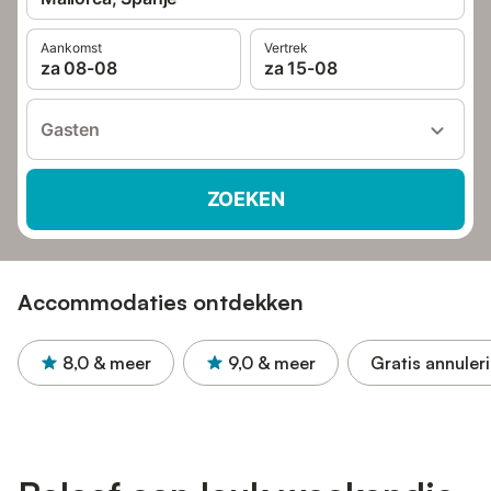
Aankomst
Vertrek
za 08-08
za 15-08
Gasten
ZOEKEN
Accommodaties ontdekken
8,0
& meer
9,0
& meer
Gratis annuler