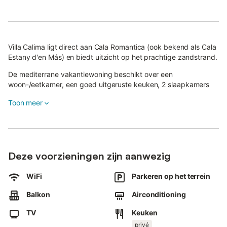
Villa Calima ligt direct aan Cala Romantica (ook bekend als Cala
Estany d'en Más) en biedt uitzicht op het prachtige zandstrand.
De mediterrane vakantiewoning beschikt over een
woon-/eetkamer, een goed uitgeruste keuken, 2 slaapkamers
en 2 badkamers (waarvan één met een bubbelbad) en is
Toon meer
geschikt voor 4 personen.
Tot de voorzieningen behoren wifi, airconditioning en satelliet-
tv. Voor jonge gasten zijn er een babybedje, kinderstoel en
opklapbed gratis beschikbaar op aanvraag bij de reservering.
Deze voorzieningen zijn aanwezig
In het mooie buitengedeelte vindt u een gemeubileerde loggia
met uitzicht op de turquoise, kristalheldere baai.
WiFi
Parkeren op het terrein
Hier kunnen jullie samen van de natuur genieten of de avond
Balkon
Airconditioning
afsluiten met een glas wijn in de aangrenzende tuin en op het
terras.
TV
Keuken
privé