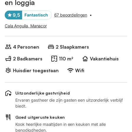
en loggia
9,5
Fantastisch
67 beoordelingen
•
Cala Anguila, Manacor
4 Personen
2 Slaapkamers
2 Badkamers
110 m²
Vakantiehuis
Huisdier toegestaan
Wifi
Uitzonderlijke gastvrijheid
Ervaren gastheer die zijn gasten een uitzonderlijk verblijf
biedt.
Goed uitgeruste keuken
Kook heerlijke maaltijden in een keuken met alle
benodigdheden.