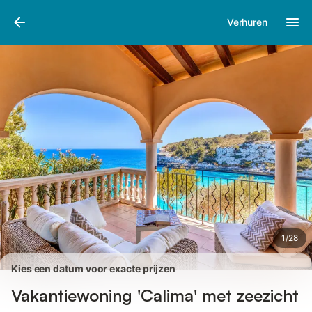
Afbeeldingen
Faciliteiten
Recensies
Verhuren
1
/
28
Kies een datum voor exacte prijzen
Vakantiewoning 'Calima' met zeezicht