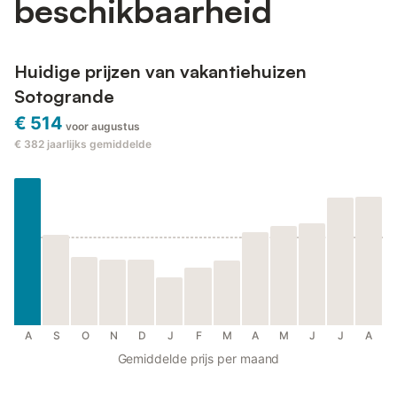
beschikbaarheid
Huidige prijzen van vakantiehuizen
Sotogrande
€ 514
voor augustus
€ 382
jaarlijks gemiddelde
A
S
O
N
D
J
F
M
A
M
J
J
A
Gemiddelde prijs per maand