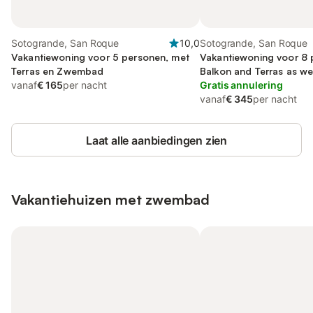
Sotogrande, San Roque
10,0
Sotogrande, San Roque
Vakantiewoning voor 5 personen, met
Vakantiewoning voor 8 
Terras en Zwembad
Balkon and Terras as wel
vanaf
€ 165
per nacht
Uitzicht
Gratis annulering
vanaf
€ 345
per nacht
Laat alle aanbiedingen zien
Vakantiehuizen met zwembad