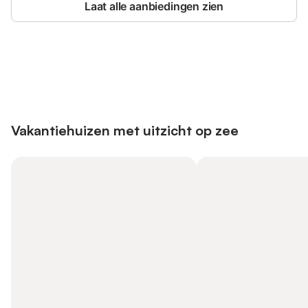
Laat alle aanbiedingen zien
Bespaar tot 10% op veel verblijven
Registreren
met een account.
Vakantiehuizen met uitzicht op zee