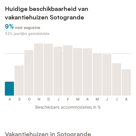
Huidige beschikbaarheid van
vakantiehuizen Sotogrande
9%
voor augustus
53%
jaarlijks gemiddelde
A
S
O
N
D
J
F
M
A
M
J
J
A
Beschikbare accommodaties in %
Vakantiehuizen in Sotogrande