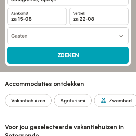
Aankomst
Vertrek
za 15-08
za 22-08
Gasten
ZOEKEN
Accommodaties ontdekken
Vakantiehuizen
Agriturismi
Zwembad
Voor jou geselecteerde vakantiehuizen in
Sotogrande