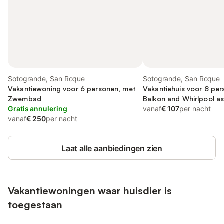
Sotogrande, San Roque
Sotogrande, San Roque
Vakantiewoning voor 6 personen, met
Vakantiehuis voor 8 per
Zwembad
Balkon and Whirlpool as 
Gratis annulering
and Tuin
vanaf
€ 107
per nacht
vanaf
€ 250
per nacht
Laat alle aanbiedingen zien
Vakantiewoningen waar huisdier is
toegestaan