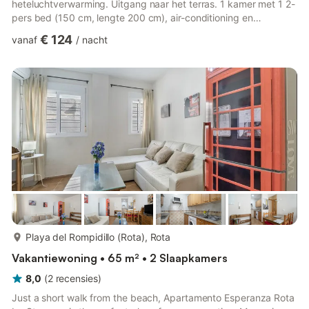
heteluchtverwarming. Uitgang naar het terras. 1 kamer met 1 2-
pers bed (150 cm, lengte 200 cm), air-conditioning en
heteluchtverwarming. 1 kamer met 2 bedden (90 cm, lengte
€ 124
vanaf
/
nacht
190 cm), air-conditioning en heteluchtverwarming. 1 kamer met
1 x 2 stapelbedden (90 cm, lengte 190 cm). Keuken (oven,
afwasmachine, 4 keramische glas kookplaten, broodrooster,
magnetron, diepvriezer, elektrische koffiemachine). Bad/WC,
douche/WC....
meer...
Playa del Rompidillo (Rota), Rota
Vakantiewoning • 65 m² • 2 Slaapkamers
8,0
(
2
recensies
)
Just a short walk from the beach, Apartamento Esperanza Rota