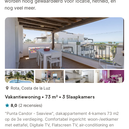
worden hoog gewaardeerd voor locatie, netheid, en
nog veel meer.
meer...
Rota, Costa de la Luz
Vakantiewoning • 73 m² • 3 Slaapkamers
8,0
(
2
recensies
)
"Punta Candor - Seaview", dakappartement 4-kamers 73 m2
op de 3e verdieping. Comfortabel ingericht: woon-/eetkamer
met eettafel, Digitale TV, Flatscreen TV, air-conditioning en