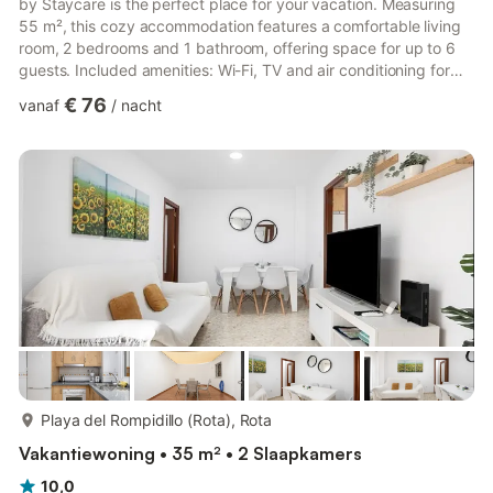
by Staycare is the perfect place for your vacation. Measuring
55 m², this cozy accommodation features a comfortable living
room, 2 bedrooms and 1 bathroom, offering space for up to 6
guests. Included amenities: Wi-Fi, TV and air conditioning for
your convenience.Washing machine available.Baby cot and
€ 76
vanaf
/
nacht
high chair for families with small children upon request.Free
street parking, plus a private garage space.House Rules: Pets,
smoking and events are not allowed.Groups of guests under 25
years of age are not allowed.Important note: Dur...
meer...
Playa del Rompidillo (Rota), Rota
Vakantiewoning • 35 m² • 2 Slaapkamers
10,0