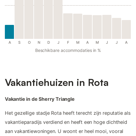
A
S
O
N
D
J
F
M
A
M
J
J
A
Beschikbare accommodaties in %
Vakantiehuizen in Rota
Vakantie in de Sherry Triangle
Het gezellige stadje Rota heeft terecht zijn reputatie als
vakantieparadijs verdiend en heeft een hoge dichtheid
aan vakantiewoningen. U woont er heel mooi, vooral