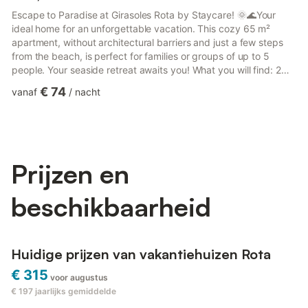
Escape to Paradise at Girasoles Rota by Staycare! 🌞🌊Your
ideal home for an unforgettable vacation. This cozy 65 m²
apartment, without architectural barriers and just a few steps
from the beach, is perfect for families or groups of up to 5
people. Your seaside retreat awaits you! What you will find: 2
comfortable bedrooms + 1 sofa bedSpacious living room and
€ 74
vanaf
/
nacht
fully equipped kitchen1 modern and functional
bathroomOutdoor terrace, ideal for evenings under the
starsLuxury amenities: Ultra-fast Wi-Fi, TV, air conditioning and
fan for your comfortWashing machine, baby cot and high chair
availabl...
Prijzen en
beschikbaarheid
Huidige prijzen van vakantiehuizen Rota
€ 315
voor augustus
€ 197
jaarlijks gemiddelde