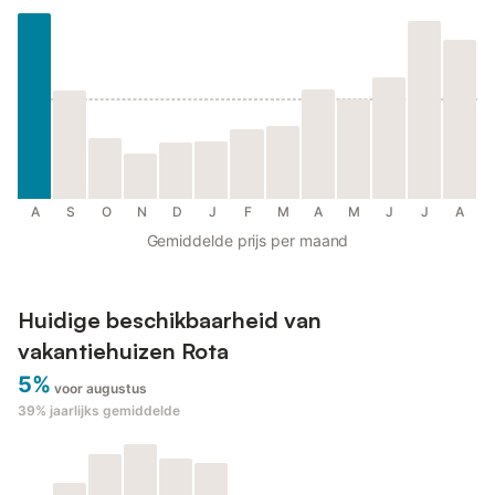
A
S
O
N
D
J
F
M
A
M
J
J
A
Gemiddelde prijs per maand
Huidige beschikbaarheid van
vakantiehuizen Rota
5%
voor augustus
39%
jaarlijks gemiddelde