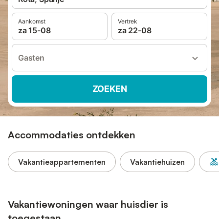
Aankomst
Vertrek
za 15-08
za 22-08
Gasten
ZOEKEN
Accommodaties ontdekken
Vakantieappartementen
Vakantiehuizen
Vakantiewoningen waar huisdier is
toegestaan