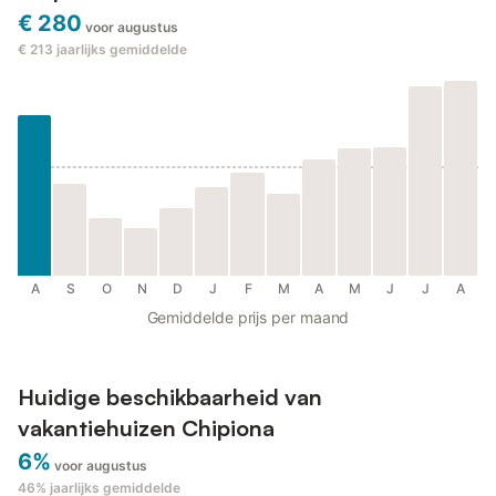
€ 280
voor augustus
€ 213
jaarlijks gemiddelde
A
S
O
N
D
J
F
M
A
M
J
J
A
Gemiddelde prijs per maand
Huidige beschikbaarheid van
vakantiehuizen Chipiona
6%
voor augustus
46%
jaarlijks gemiddelde