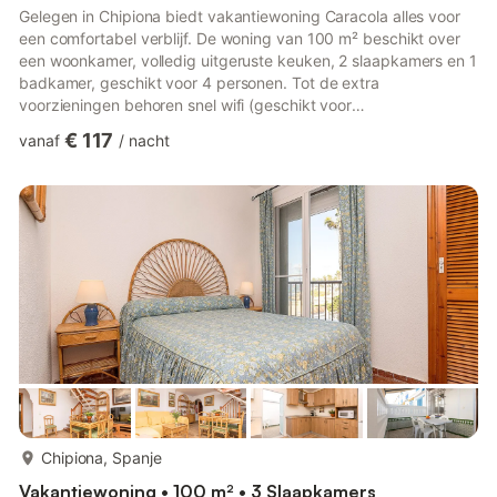
Gelegen in Chipiona biedt vakantiewoning Caracola alles voor
een comfortabel verblijf. De woning van 100 m² beschikt over
een woonkamer, volledig uitgeruste keuken, 2 slaapkamers en 1
badkamer, geschikt voor 4 personen. Tot de extra
voorzieningen behoren snel wifi (geschikt voor
videogesprekken), televisie, airconditioning en een
€ 117
vanaf
/
nacht
wasmachine. Jullie hebben een eigen buitenruimte met open
terras, ideaal om te ontspannen. Daarnaast is er een gedeelde
tuin waar jullie van kunnen genieten. De woning ligt dicht bij het
strand, op ongeveer 300-350 meter afstand, circa 5 minuten
lopen. Er is een pa...
meer...
Chipiona, Spanje
Vakantiewoning • 100 m² • 3 Slaapkamers