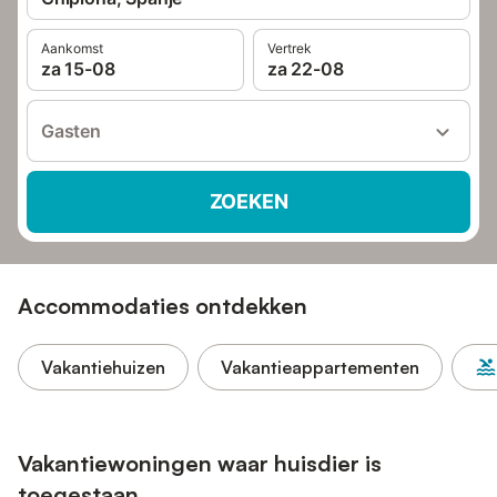
Aankomst
Vertrek
za 15-08
za 22-08
Gasten
ZOEKEN
Accommodaties ontdekken
Vakantiehuizen
Vakantieappartementen
Vakantiewoningen waar huisdier is
toegestaan