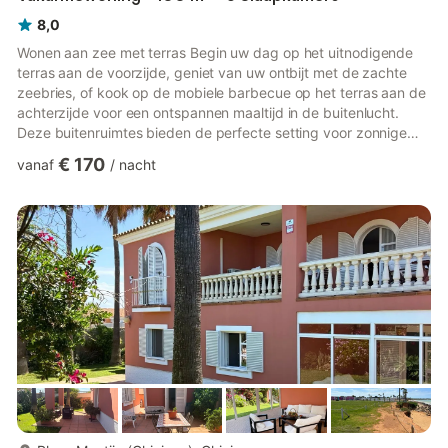
8,0
Wonen aan zee met terras Begin uw dag op het uitnodigende
terras aan de voorzijde, geniet van uw ontbijt met de zachte
zeebries, of kook op de mobiele barbecue op het terras aan de
achterzijde voor een ontspannen maaltijd in de buitenlucht.
Deze buitenruimtes bieden de perfecte setting voor zonnige
ochtenden en rustige avonden, en combineren comfort met de
€ 170
vanaf
/
nacht
charme van de kust. Gezellig interieur met twee verdiepingen
Binnen is dit herenhuis met twee verdiepingen uitgerust met
essentiële voorzieningen voor een comfortabel verblijf. Op de
begane grond vindt u een woon-/eetkamer met smart-tv, a...
meer...