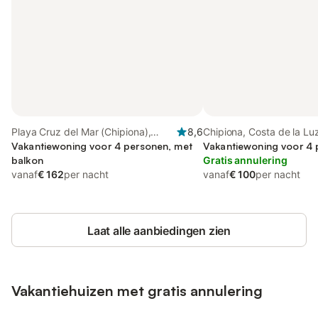
Playa Cruz del Mar (Chipiona),
8,6
Chipiona, Costa de la Lu
Chipiona
Vakantiewoning voor 4 personen, met
Vakantiewoning voor 4
balkon
Gratis annulering
vanaf
€ 162
per nacht
vanaf
€ 100
per nacht
Laat alle aanbiedingen zien
Vakantiehuizen met gratis annulering