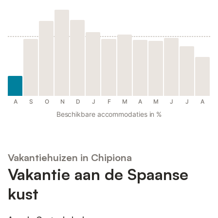
A
S
O
N
D
J
F
M
A
M
J
J
A
Beschikbare accommodaties in %
Vakantiehuizen in Chipiona
Vakantie aan de Spaanse
kust