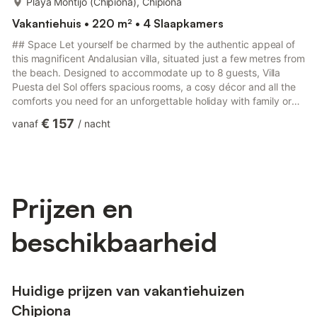
Playa Montijo (Chipiona), Chipiona
Vakantiehuis • 220 m² • 4 Slaapkamers
## Space Let yourself be charmed by the authentic appeal of
this magnificent Andalusian villa, situated just a few metres from
the beach. Designed to accommodate up to 8 guests, Villa
Puesta del Sol offers spacious rooms, a cosy décor and all the
comforts you need for an unforgettable holiday with family or
friends. Outside, you’ll enjoy a large, tree-lined garden – a true
€ 157
vanaf
/
nacht
oasis of greenery – featuring several terraces offering either
sunshine or shade, depending on your preference. A fully
equipped outdoor kitchen allows you to share delicious meals al
fresco and make the most of the eveni...
Prijzen en
beschikbaarheid
Huidige prijzen van vakantiehuizen
Chipiona