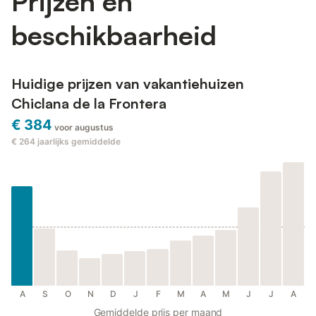
Prijzen en
beschikbaarheid
Huidige prijzen van vakantiehuizen
Chiclana de la Frontera
€ 384
voor augustus
€ 264
jaarlijks gemiddelde
A
S
O
N
D
J
F
M
A
M
J
J
A
Gemiddelde prijs per maand