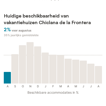
Huidige beschikbaarheid van
vakantiehuizen Chiclana de la Frontera
2%
voor augustus
35%
jaarlijks gemiddelde
A
S
O
N
D
J
F
M
A
M
J
J
A
Beschikbare accommodaties in %