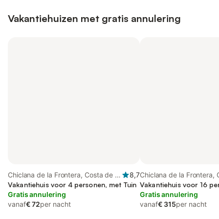
Vakantiehuizen met gratis annulering
Chiclana de la Frontera, Costa de la
8,7
Chiclana de la Frontera, 
Luz
Vakantiehuis voor 4 personen, met Tuin
Luz
Vakantiehuis voor 16 pe
Gratis annulering
Gratis annulering
vanaf
€ 72
per nacht
vanaf
€ 315
per nacht