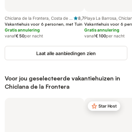
Chiclana de la Frontera, Costa de la
8,7
Playa La Barrosa, Chiclan
Luz
Vakantiehuis voor 6 personen, met Tuin
Frontera
Vakantiehuis voor 6 per
Gratis annulering
Gratis annulering
vanaf
€ 50
per nacht
vanaf
€ 100
per nacht
Laat alle aanbiedingen zien
Voor jou geselecteerde vakantiehuizen in
Chiclana de la Frontera
Star Host