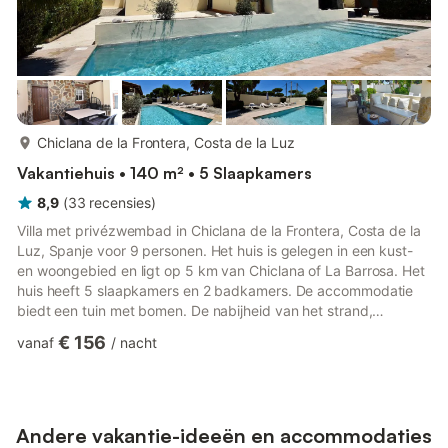
meer...
Chiclana de la Frontera, Costa de la Luz
Vakantiehuis • 140 m² • 5 Slaapkamers
8,9
(
33
recensies
)
Villa met privézwembad in Chiclana de la Frontera, Costa de la
Luz, Spanje voor 9 personen. Het huis is gelegen in een kust-
en woongebied en ligt op 5 km van Chiclana of La Barrosa. Het
huis heeft 5 slaapkamers en 2 badkamers. De accommodatie
biedt een tuin met bomen. De nabijheid van het strand,
sportactiviteiten, uitgaansgelegenheden, plekken om te
€ 156
vanaf
/
nacht
bezoeken, bezienswaardigheden en cultuur maakt dit een
ideale villa om uw vakantie in Spanje door te brengen met
familie of vrienden. Interieur van de villa woonkamer met
airconditioning, televisie, DVD-speler en hi-fi 5 slaapkamers en
2 badka...
Andere vakantie-ideeën en accommodaties