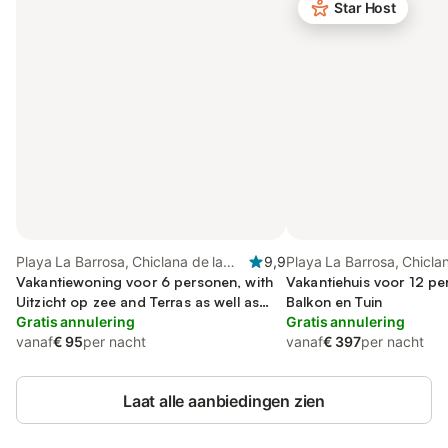
Star Host
Playa La Barrosa, Chiclana de la
9,9
Playa La Barrosa, Chiclan
Frontera
Vakantiewoning voor 6 personen, with
Frontera
Vakantiehuis voor 12 pe
Uitzicht op zee and Terras as well as
Balkon en Tuin
Tuin and Zwembad
Gratis annulering
Gratis annulering
vanaf
€ 95
per nacht
vanaf
€ 397
per nacht
Laat alle aanbiedingen zien