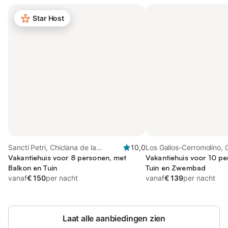
Star Host
Sancti Petri, Chiclana de la
10,0
Los Gallos-Cerromolino, 
Frontera
Vakantiehuis voor 8 personen, met
la Frontera
Vakantiehuis voor 10 p
Balkon en Tuin
Tuin en Zwembad
vanaf
€ 150
per nacht
vanaf
€ 139
per nacht
Laat alle aanbiedingen zien