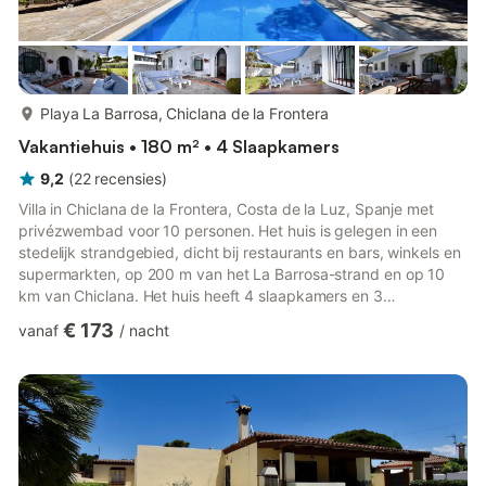
meer...
Playa La Barrosa, Chiclana de la Frontera
Vakantiehuis • 180 m² • 4 Slaapkamers
9,2
(
22
recensies
)
Villa in Chiclana de la Frontera, Costa de la Luz, Spanje met
privézwembad voor 10 personen. Het huis is gelegen in een
stedelijk strandgebied, dicht bij restaurants en bars, winkels en
supermarkten, op 200 m van het La Barrosa-strand en op 10
km van Chiclana. Het huis heeft 4 slaapkamers en 3
badkamers. De accommodatie biedt een gazon met bomen. De
€ 173
vanaf
/
nacht
nabijheid van het strand, winkelgelegenheden, sportactiviteiten,
entertainmentfaciliteiten, uitgaansgelegenheden,
bezienswaardigheden en cultuur maakt dit een fijne villa om uw
vakantie in Spanje met familie of vrienden door te brengen.
Interieu...