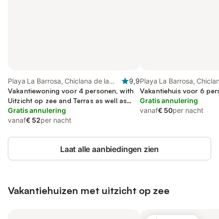
Playa La Barrosa, Chiclana de la
9,9
Playa La Barrosa, Chiclan
Frontera
Vakantiewoning voor 4 personen, with
Frontera
Vakantiehuis voor 6 per
Uitzicht op zee and Terras as well as
Gratis annulering
Tuin
Gratis annulering
vanaf
€ 50
per nacht
vanaf
€ 52
per nacht
Laat alle aanbiedingen zien
Vakantiehuizen met uitzicht op zee