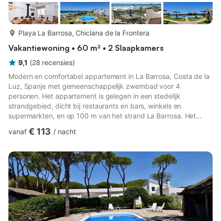
meer...
Playa La Barrosa, Chiclana de la Frontera
Vakantiewoning • 60 m² • 2 Slaapkamers
9,1
(
28
recensies
)
Modern en comfortabel appartement in La Barrosa, Costa de la
Luz, Spanje met gemeenschappelijk zwembad voor 4
personen. Het appartement is gelegen in een stedelijk
strandgebied, dicht bij restaurants en bars, winkels en
supermarkten, en op 100 m van het strand La Barrosa. Het
appartement beschikt over 2 slaapkamers en 1 badkamer. De
€ 113
vanaf
/
nacht
accommodatie biedt veel privacy, een gazon, een
gemeenschappelijke tuin, prachtige uitzichten op het strand en
de zee, en mooie uitzichten op het zwembad en de tuin. De
nabijheid van het strand, winkelmogelijkheden,
sportactiviteiten, recreatieve voorzieningen, ...