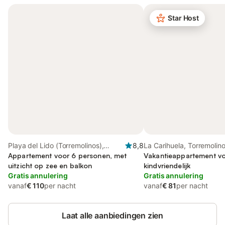
Star Host
Playa del Lido (Torremolinos),
8,8
La Carihuela, Torremolin
Torremolinos
Appartement voor 6 personen, met
Vakantieappartement vo
uitzicht op zee en balkon
kindvriendelijk
Gratis annulering
Gratis annulering
vanaf
€ 110
per nacht
vanaf
€ 81
per nacht
Laat alle aanbiedingen zien