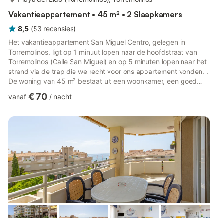
Vakantieappartement • 45 m² • 2 Slaapkamers
8,5
(
53
recensies
)
Het vakantieappartement San Miguel Centro, gelegen in
Torremolinos, ligt op 1 minuut lopen naar de hoofdstraat van
Torremolinos (Calle San Miguel) en op 5 minuten lopen naar het
strand via de trap die we recht voor ons appartement vonden. .
De woning van 45 m² bestaat uit een woonkamer, een goed
uitgeruste keuken met een vaatwasser, 2 slaapkamers en 1
€ 70
vanaf
/
nacht
badkamer en is dus geschikt voor 6 personen. Extra
voorzieningen zijn high-speed Wi-Fi met een speciale
werkruimte voor kantoor aan huis, centrale AC / verwarming,
plafondventilatoren in de lounge en master bedroom,
wasmachine, twee tv's waarv...