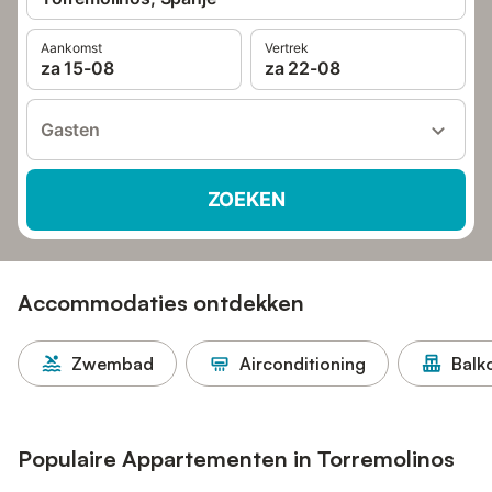
Aankomst
Vertrek
za 15-08
za 22-08
Gasten
ZOEKEN
Accommodaties ontdekken
Zwembad
Airconditioning
Balk
Populaire Appartementen in Torremolinos