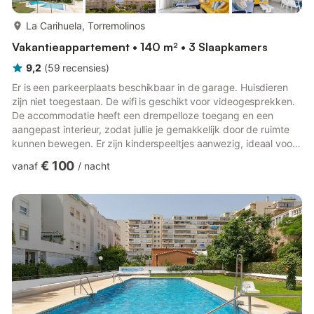
meer...
La Carihuela, Torremolinos
Vakantieappartement • 140 m² • 3 Slaapkamers
9,2
(
59
recensies
)
Er is een parkeerplaats beschikbaar in de garage. Huisdieren
zijn niet toegestaan. De wifi is geschikt voor videogesprekken.
De accommodatie heeft een drempelloze toegang en een
aangepast interieur, zodat jullie je gemakkelijk door de ruimte
kunnen bewegen. Er zijn kinderspeeltjes aanwezig, ideaal voor
gezinnen. Jullie genieten van uitzicht op het zwembad en de
€ 100
vanaf
/
nacht
zee, waardoor jullie heerlijk kunnen ontspannen en genieten van
een aangenaam en charmant verblijf.