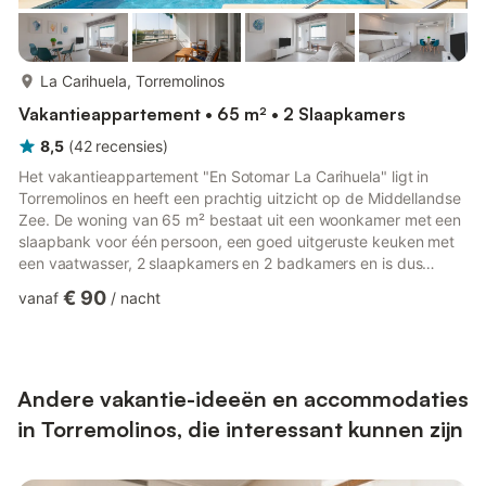
meer...
La Carihuela, Torremolinos
Vakantieappartement • 65 m² • 2 Slaapkamers
8,5
(
42
recensies
)
Het vakantieappartement "En Sotomar La Carihuela" ligt in
Torremolinos en heeft een prachtig uitzicht op de Middellandse
Zee. De woning van 65 m² bestaat uit een woonkamer met een
slaapbank voor één persoon, een goed uitgeruste keuken met
een vaatwasser, 2 slaapkamers en 2 badkamers en is dus
geschikt voor 5 personen. Extra voorzieningen zijn
€ 90
vanaf
/
nacht
airconditioning in de hele accommodatie, verwarming en een
wasmachine. Een babybedje en een kinderstoel zijn ook
beschikbaar tegen een vergoeding. Het hoogtepunt van deze
accommodatie is het overdekte privéterras. Een
gemeenschappelijke buitenruimte, b...
Andere vakantie-ideeën en accommodaties
in Torremolinos, die interessant kunnen zijn