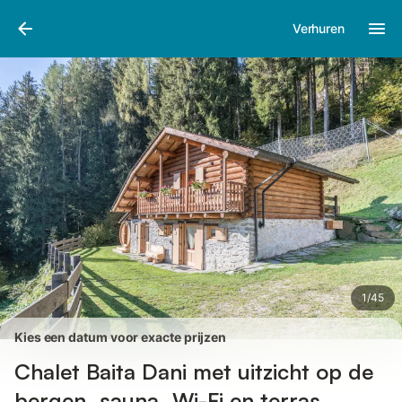
Afbeeldingen
Faciliteiten
Recensies
Verhuren
1
/
45
Kies een datum voor exacte prijzen
Chalet Baita Dani met uitzicht op de
bergen, sauna, Wi-Fi en terras