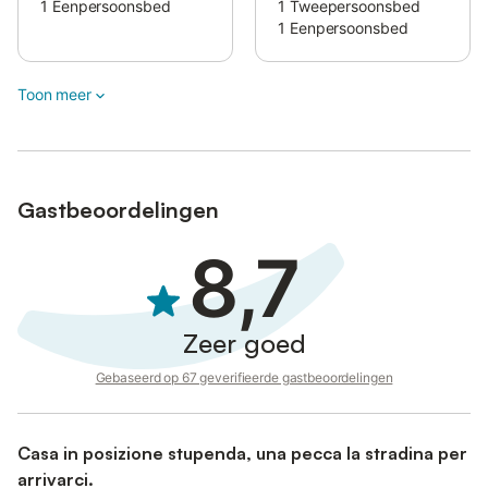
Tijdens het winterseizoen wordt aangeraden om jullie auto uit te
1
Eenpersoonsbed
1
Tweepersoonsbed
rusten met winteruitrusting vanwege de wisselende
1
Eenpersoonsbed
bergwegcondities.
Toon meer
Gastbeoordelingen
8,7
Zeer goed
Gebaseerd op 67 geverifieerde gastbeoordelingen
Casa in posizione stupenda, una pecca la stradina per
arrivarci.