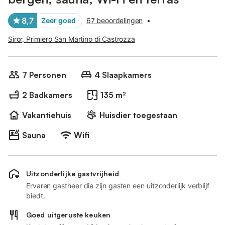
8,7
Zeer goed
67 beoordelingen
•
Siror, Primiero San Martino di Castrozza
7 Personen
4 Slaapkamers
2 Badkamers
135 m²
Vakantiehuis
Huisdier toegestaan
Sauna
Wifi
Uitzonderlijke gastvrijheid
Ervaren gastheer die zijn gasten een uitzonderlijk verblijf
biedt.
Goed uitgeruste keuken