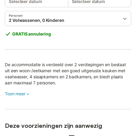
Selecteer datum
Selecteer datum
Personen
2 Volwassenen, 0 Kinderen
GRATIS annulering
De accommodatie is verdeeld over 2 verdiepingen en bestaat
uit een woon-/eetkamer met een goed uitgeruste keuken met
vaatwasser, 4 slaapkamers en 2 badkamers, en biedt plaats
aan maximaal 7 personen.
Extra voorzieningen zijn onder andere snel Wi-Fi, geschikt voor
Toon meer
videogesprekken, en een wasmachine.
Jullie beschikken bovendien over een privé sauna.
Het grote privé buitengebied is het hoogtepunt van dit verblijf
Deze voorzieningen zijn aanwezig
en omvat een tuin, een open terras, een overdekt terras, een
balkon en een barbecue: ideaal om te ontspannen en te