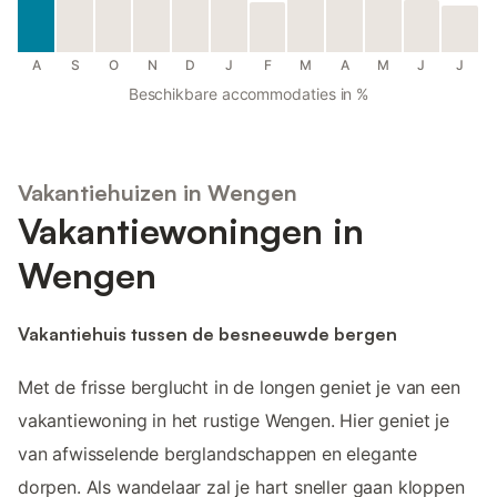
A
S
O
N
D
J
F
M
A
M
J
J
Beschikbare accommodaties in %
Vakantiehuizen in Wengen
Vakantiewoningen in
Wengen
Vakantiehuis tussen de besneeuwde bergen
Met de frisse berglucht in de longen geniet je van een
vakantiewoning in het rustige Wengen. Hier geniet je
van afwisselende berglandschappen en elegante
dorpen. Als wandelaar zal je hart sneller gaan kloppen