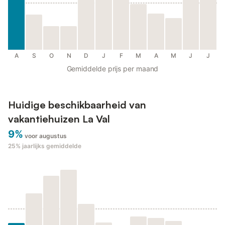
A
S
O
N
D
J
F
M
A
M
J
J
Gemiddelde prijs per maand
Huidige beschikbaarheid van
vakantiehuizen La Val
9%
voor augustus
25%
jaarlijks gemiddelde