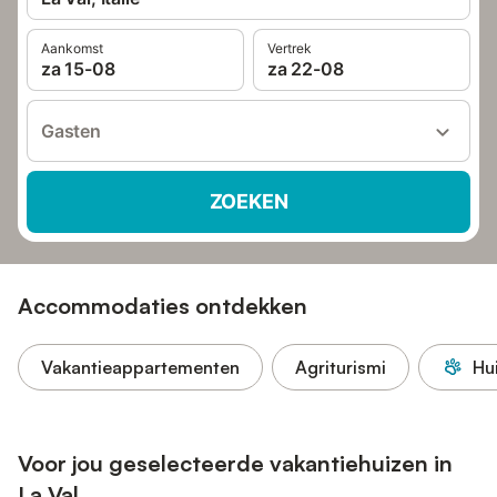
Aankomst
Vertrek
za 15-08
za 22-08
Gasten
ZOEKEN
Accommodaties ontdekken
Vakantieappartementen
Agriturismi
Hu
Voor jou geselecteerde vakantiehuizen in
La Val