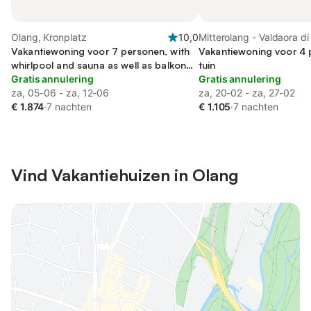
Olang, Kronplatz
10,0
Mitterolang - Valdaora d
Vakantiewoning voor 7 personen, with
Olang
Vakantiewoning voor 4 
whirlpool and sauna as well as balkon
tuin
and tuin
Gratis annulering
Gratis annulering
za, 05-06 - za, 12-06
za, 20-02 - za, 27-02
€ 1.874
·
7 nachten
€ 1.105
·
7 nachten
Vind Vakantiehuizen in Olang