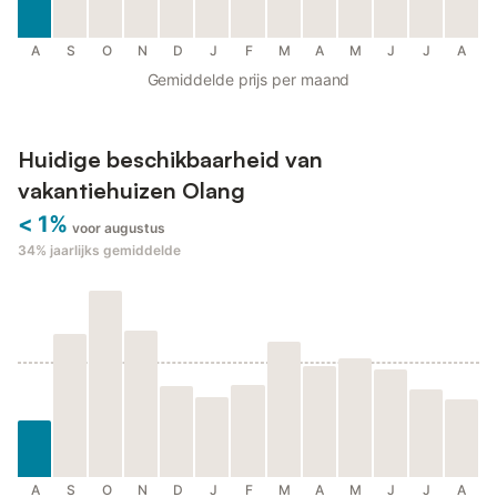
A
S
O
N
D
J
F
M
A
M
J
J
A
Gemiddelde prijs per maand
Huidige beschikbaarheid van
vakantiehuizen Olang
< 1%
voor augustus
34%
jaarlijks gemiddelde
A
S
O
N
D
J
F
M
A
M
J
J
A