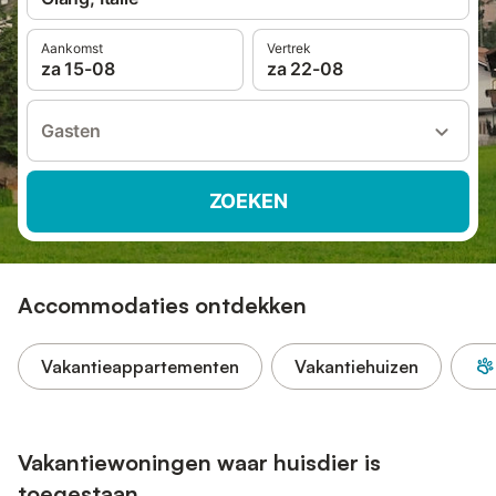
Aankomst
Vertrek
za 15-08
za 22-08
Gasten
ZOEKEN
Accommodaties ontdekken
Vakantieappartementen
Vakantiehuizen
Vakantiewoningen waar huisdier is
toegestaan