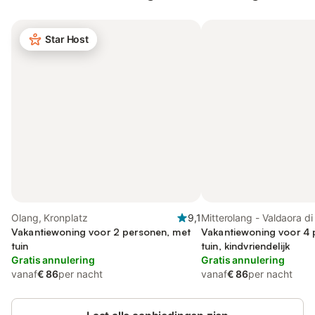
Star Host
Olang, Kronplatz
9,1
Mitterolang - Valdaora d
Vakantiewoning voor 2 personen, met
Olang
Vakantiewoning voor 4 
tuin
tuin, kindvriendelijk
Gratis annulering
Gratis annulering
vanaf
€ 86
per nacht
vanaf
€ 86
per nacht