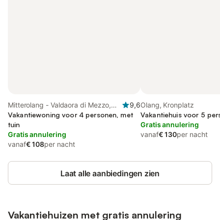
Mitterolang - Valdaora di Mezzo,
9,6
Olang, Kronplatz
Olang
Vakantiewoning voor 4 personen, met
Vakantiehuis voor 5 per
tuin
Gratis annulering
Gratis annulering
vanaf
€ 130
per nacht
vanaf
€ 108
per nacht
Laat alle aanbiedingen zien
Vakantiehuizen met gratis annulering