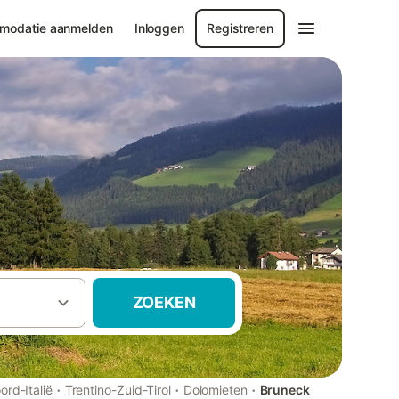
modatie aanmelden
Inloggen
Registreren
ZOEKEN
·
·
·
ord-Italië
Trentino-Zuid-Tirol
Dolomieten
Bruneck