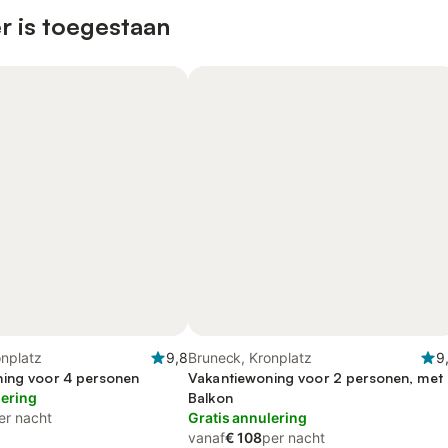
r is toegestaan
onplatz
9,8
Bruneck, Kronplatz
9
ing voor 4 personen
Vakantiewoning voor 2 personen, met
lering
Balkon
er nacht
Gratis annulering
vanaf
€ 108
per nacht