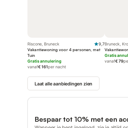
Riscone, Bruneck
9,7
Bruneck, Kr
Vakantiewoning voor 4 personen, met
Vakantiewon
Tuin
Gratis annu
Gratis annulering
vanaf
€ 79
pe
vanaf
€ 161
per nacht
Laat alle aanbiedingen zien
Bespaar tot 10% met een ac
Wanneer je bent ingelogd, zie je altijd on