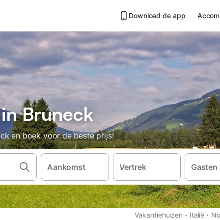
Download de app
Accom
 in Bruneck
ck en boek voor de beste prijs!
Aankomst
Vertrek
Gasten
·
·
Vakantiehuizen
Italië
No