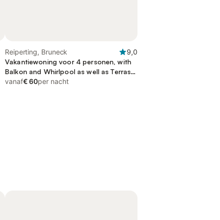
Reiperting, Bruneck
9,0
Vakantiewoning voor 4 personen, with
Balkon and Whirlpool as well as Terras
and Tuin
vanaf
€ 60
per nacht