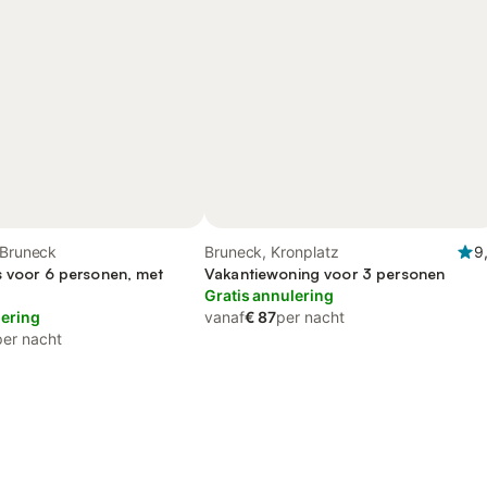
 Bruneck
Bruneck, Kronplatz
9
s voor 6 personen, met
Vakantiewoning voor 3 personen
Gratis annulering
lering
vanaf
€ 87
per nacht
per nacht