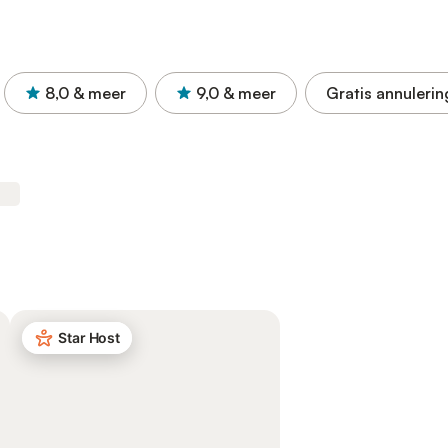
8,0
& meer
9,0
& meer
Gratis annulerin
Star Host