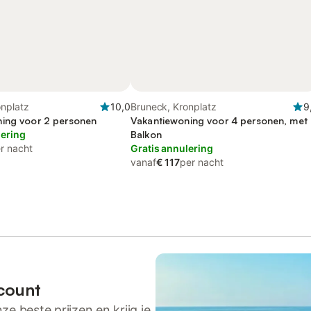
onplatz
10,0
Bruneck, Kronplatz
9
ing voor 2 personen
Vakantiewoning voor 4 personen, met
lering
Balkon
r nacht
Gratis annulering
vanaf
€ 117
per nacht
count
ze beste prijzen en krijg je