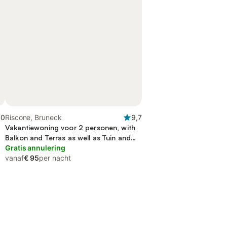
,0
Riscone, Bruneck
9,7
Vakantiewoning voor 2 personen, with
Balkon and Terras as well as Tuin and
Uitzicht
Gratis annulering
vanaf
€ 95
per nacht