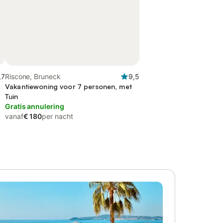
,7
Riscone, Bruneck
9,5
Vakantiewoning voor 7 personen, met
Tuin
Gratis annulering
vanaf
€ 180
per nacht