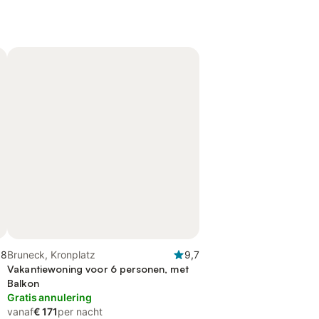
,8
Bruneck, Kronplatz
9,7
Vakantiewoning voor 6 personen, met
Balkon
Gratis annulering
vanaf
€ 171
per nacht