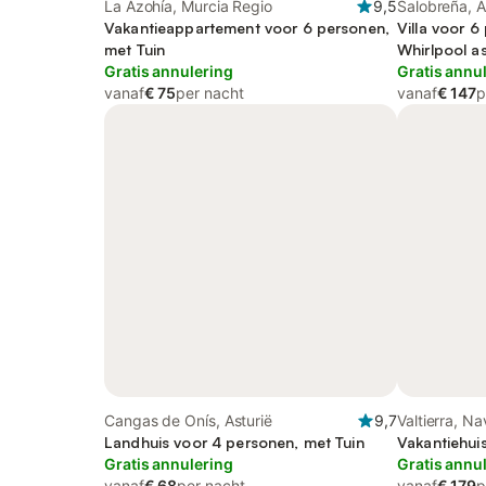
La Azohía, Murcia Regio
9,5
Salobreña, A
Vakantieappartement voor 6 personen,
Villa voor 6
met Tuin
Whirlpool as
Gratis annulering
Kinderzwe
Gratis annu
vanaf
€ 75
per nacht
vanaf
€ 147
p
Cangas de Onís, Asturië
9,7
Valtierra, Na
Landhuis voor 4 personen, met Tuin
Vakantiehui
Gratis annulering
Gratis annu
vanaf
€ 68
per nacht
vanaf
€ 179
p