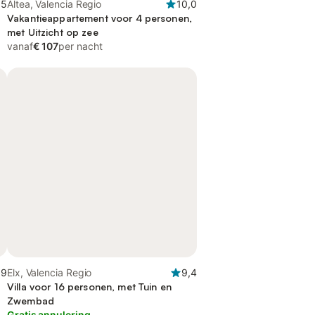
,5
Altea, Valencia Regio
10,0
Vakantieappartement voor 4 personen,
met Uitzicht op zee
vanaf
€ 107
per nacht
,9
Elx, Valencia Regio
9,4
Villa voor 16 personen, met Tuin en
Zwembad
Gratis annulering