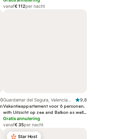
vanaf
€ 112
per nacht
,0
Guardamar del Segura, Valencia
9,8
on
Regio
Vakantieappartement voor 6 personen,
with Uitzicht op zee and Balkon as well
as Terras and Uitzicht
Gratis annulering
vanaf
€ 35
per nacht
Star Host