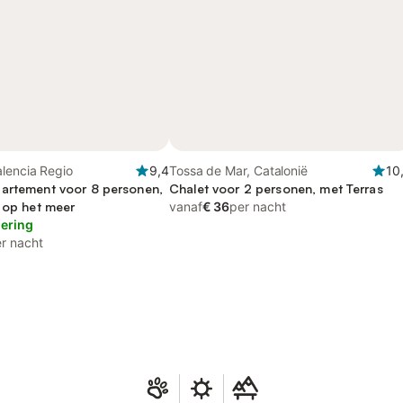
lencia Regio
9,4
Tossa de Mar, Catalonië
10
artement voor 8 personen,
Chalet voor 2 personen, met Terras
t op het meer
vanaf
€ 36
per nacht
lering
r nacht