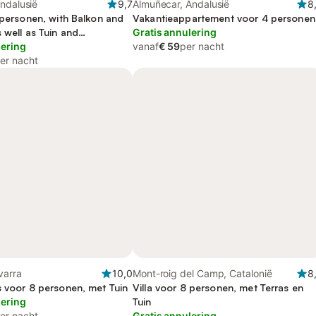
ndalusië
9,7
Almuñecar, Andalusië
8
 personen, with Balkon and
Vakantieappartement voor 4 personen
 well as Tuin and
Gratis annulering
mbad
lering
vanaf
€ 59
per nacht
er nacht
varra
10,0
Mont-roig del Camp, Catalonië
8
s voor 8 personen, met Tuin
Villa voor 8 personen, met Terras en
lering
Tuin
er nacht
Gratis annulering