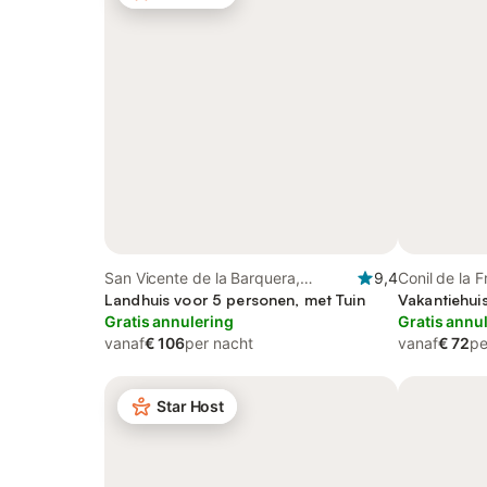
San Vicente de la Barquera,
9,4
Conil de la F
Cantabrië
Landhuis voor 5 personen, met Tuin
Vakantiehui
Gratis annulering
Gratis annu
vanaf
€ 106
per nacht
vanaf
€ 72
pe
Star Host