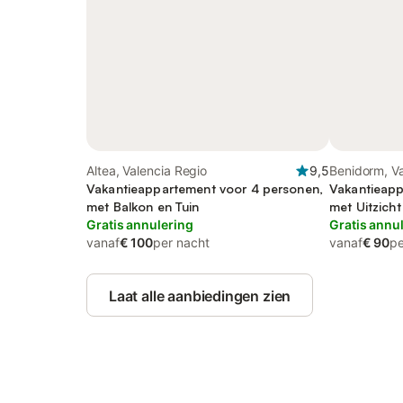
Altea, Valencia Regio
9,5
Benidorm, Va
Vakantieappartement voor 4 personen,
Vakantieapp
met Balkon en Tuin
met Uitzich
Gratis annulering
Gratis annu
vanaf
€ 100
per nacht
vanaf
€ 90
pe
Laat alle aanbiedingen zien