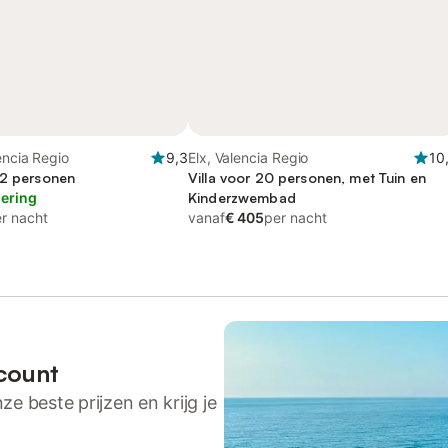
encia Regio
9,3
Elx, Valencia Regio
10
12 personen
Villa voor 20 personen, met Tuin en
lering
Kinderzwembad
r nacht
vanaf
€ 405
per nacht
count
ze beste prijzen en krijg je