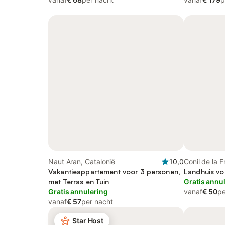
Naut Aran, Catalonië
10,0
Conil de la F
Vakantieappartement voor 3 personen,
Landhuis vo
met Terras en Tuin
Gratis annu
Gratis annulering
vanaf
€ 50
pe
vanaf
€ 57
per nacht
Star Host