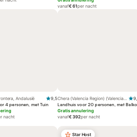
vanaf
€ 61
per nacht
rontera, Andalusië
9,5
Chera (Valencia Region) (Valencia
9
or 4 personen, met Tuin
Region), Valencia Regio
Landhuis voor 20 personen, met Balk
lering
Gratis annulering
r nacht
vanaf
€ 392
per nacht
Star Host