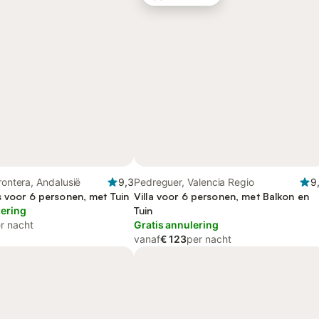
rontera, Andalusië
9,3
Pedreguer, Valencia Regio
9
s voor 6 personen, met Tuin
Villa voor 6 personen, met Balkon en
lering
Tuin
r nacht
Gratis annulering
vanaf
€ 123
per nacht