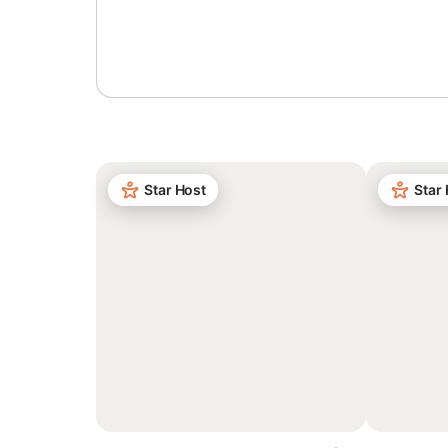
Log in of registreer
Star Host
Star