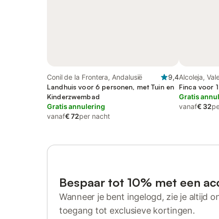
Conil de la Frontera, Andalusië
9,4
Alcoleja, Val
Landhuis voor 6 personen, met Tuin en
Finca voor 
Kinderzwembad
Gratis annu
Gratis annulering
vanaf
€ 32
pe
vanaf
€ 72
per nacht
Bespaar tot 10% met een ac
Wanneer je bent ingelogd, zie je altijd on
toegang tot exclusieve kortingen.