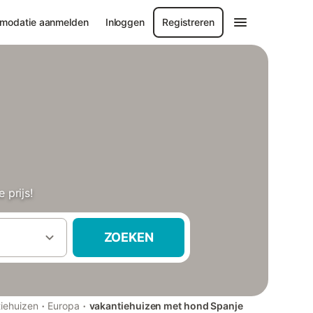
modatie aanmelden
Inloggen
Registreren
prijs!
ZOEKEN
·
·
iehuizen
Europa
vakantiehuizen met hond Spanje