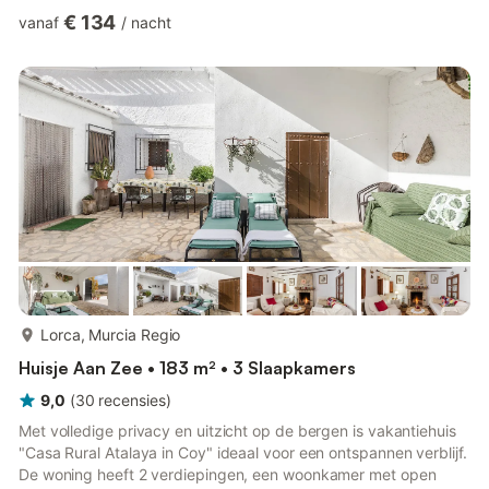
rustige omgeving verblijft. Dit huis is geschikt voor 8 personen.
€ 134
vanaf
/
nacht
Het is comfortabel, ruim en zeer gastvrij. De woning is verdeeld
over drie verdiepingen met de volgende indeling: BEGANE
GROND - Volledig ingerichte woonkeuken met alle soorten
apparatuur, zoals een koelkast, vriezer, oven, keramis...
meer...
Lorca, Murcia Regio
Huisje Aan Zee • 183 m² • 3 Slaapkamers
9,0
(
30
recensies
)
Met volledige privacy en uitzicht op de bergen is vakantiehuis
"Casa Rural Atalaya in Coy" ideaal voor een ontspannen verblijf.
De woning heeft 2 verdiepingen, een woonkamer met open