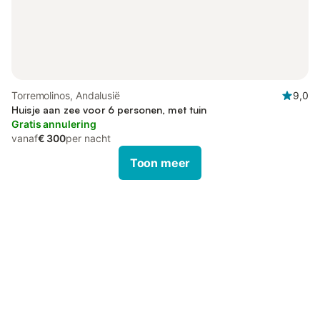
Torremolinos, Andalusië
9,0
Huisje aan zee voor 6 personen, met tuin
Gratis annulering
vanaf
€ 300
per nacht
Toon meer
Bespaar tot 10% op veel verblijven
Registreren
met een account.