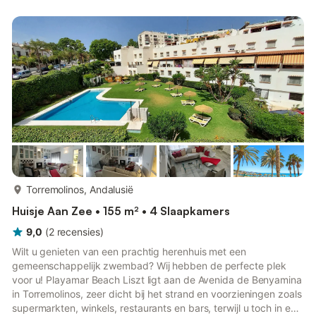
satelliet-tv, babybedje en kinderstoel. Ontspan bij de privé-
infinitypool met zeezicht, verlichte jacuzzi, sauna en wellness-
terras met fitnessapparatuur en ligbedden onder een scha...
meer...
Torremolinos, Andalusië
Huisje Aan Zee • 155 m² • 4 Slaapkamers
9,0
(
2
recensies
)
Wilt u genieten van een prachtig herenhuis met een
gemeenschappelijk zwembad? Wij hebben de perfecte plek
voor u! Playamar Beach Liszt ligt aan de Avenida de Benyamina
in Torremolinos, zeer dicht bij het strand en voorzieningen zoals
supermarkten, winkels, restaurants en bars, terwijl u toch in een