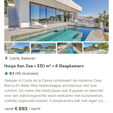
meer...
Calvià, Balearen
Huisje Aan Zee • 330 m² • 4 Slaapkamers
9,1
(
98
recensies
)
Gelegen in Costa de la Calma combineert de moderne Casa
Blanca En Bella Vista hedendaagse architectuur met luxe
comfort. De ruime villa biedt plaats aan 8 gasten en beschikt
over een stijlvol ingerichte woon-eetkamer met kunstwerken,
volledig uitgeruste keuken, 4 slaapkamers (elk met eigen tv), 4
badkamers en een gastentoilet. Voorzieningen zijn onder meer
€ 693
vanaf
/
nacht
Wi-Fi, airconditioning, Bose-geluidssysteem, open haard,