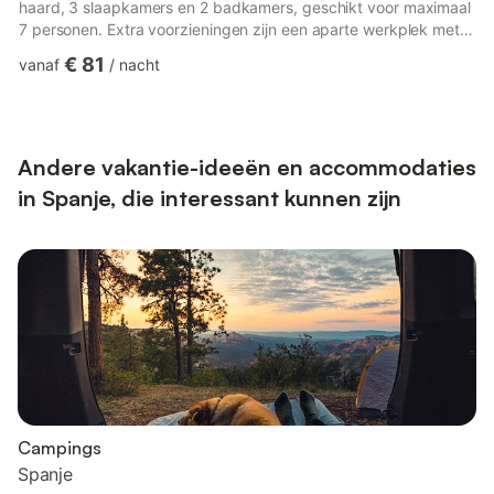
haard, 3 slaapkamers en 2 badkamers, geschikt voor maximaal
7 personen. Extra voorzieningen zijn een aparte werkplek met
wifi, Moorse oven, tv, centrale verwarming, ventilator en
€ 81
vanaf
/
nacht
wasmachine. Buiten vinden jullie een privéruimte met een
veranda op het oosten, perfect om in de winter van de zon te
genieten en in de zomer schaduw te hebben. De tuin is versierd
met planten en voorzien van een grote tafel, stoelen, ...
Andere vakantie-ideeën en accommodaties
in Spanje, die interessant kunnen zijn
Campings
Spanje