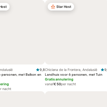
 Host
Star Host
ndalusië
9,8
Chiclana de la Frontera, Andalusië
9
6 personen, met Balkon en
Landhuis voor 6 personen, met Tuin
Gratis annulering
lering
vanaf
€ 50
per nacht
r nacht