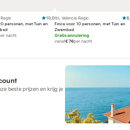
a Regio
10,0
Ibi, Valencia Regio
8
20 personen, met Tuin en
Finca voor 10 personen, met Tuin en
mbad
Zwembad
per nacht
Gratis annulering
vanaf
€ 76
per nacht
count
ze beste prijzen en krijg je