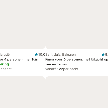
alusië
10,0
Sant Lluís, Balearen
9
or 4 personen, met Tuin
Finca voor 6 personen, met Uitzicht o
lering
zee en Terras
r nacht
vanaf
€ 122
per nacht