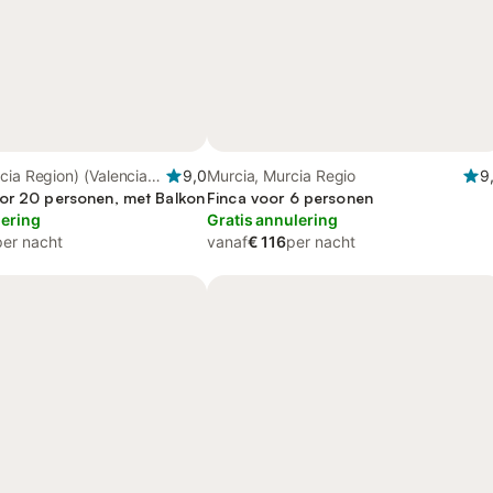
cia Region) (Valencia
9,0
Murcia, Murcia Regio
9
encia Regio
or 20 personen, met Balkon
Finca voor 6 personen
lering
Gratis annulering
per nacht
vanaf
€ 116
per nacht