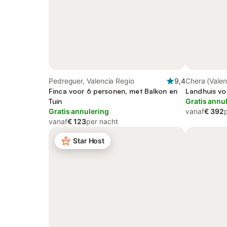
Pedreguer, Valencia Regio
9,4
Chera (Valen
Finca voor 6 personen, met Balkon en
Region), Val
Landhuis vo
Tuin
Gratis annu
Gratis annulering
vanaf
€ 392
vanaf
€ 123
per nacht
Star Host