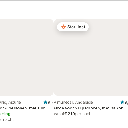
Star Host
ís, Asturië
9,7
Almuñecar, Andalusië
9
or 4 personen, met Tuin
Finca voor 20 personen, met Balkon
lering
vanaf
€ 219
per nacht
r nacht