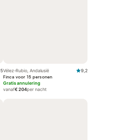
,5
Vélez-Rubio, Andalusië
9,2
p
Finca voor 15 personen
Gratis annulering
vanaf
€ 204
per nacht