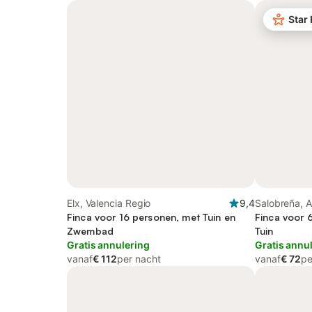
Star
Elx, Valencia Regio
9,4
Salobreña, A
Finca voor 16 personen, met Tuin en
Finca voor 
Zwembad
Tuin
Gratis annulering
Gratis annu
vanaf
€ 112
per nacht
vanaf
€ 72
pe