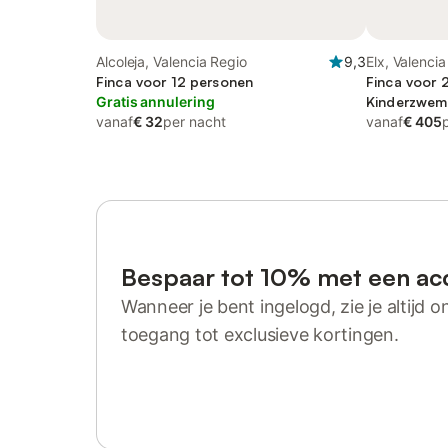
Alcoleja, Valencia Regio
9,3
Elx, Valenci
Finca voor 12 personen
Finca voor 
Gratis annulering
Kinderzwe
vanaf
€ 32
per nacht
vanaf
€ 405
Bespaar tot 10% met een ac
Wanneer je bent ingelogd, zie je altijd on
toegang tot exclusieve kortingen.
Log in of registreer