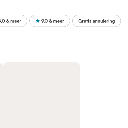
8,0
& meer
9,0
& meer
Gratis annulering