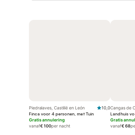
Piedralaves, Castilië en León
10,0
Cangas de On
Finca voor 4 personen, met Tuin
Landhuis vo
Gratis annulering
Gratis annu
vanaf
€ 100
per nacht
vanaf
€ 68
pe