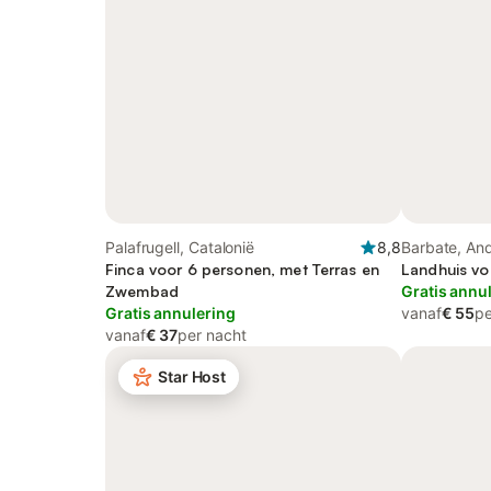
Palafrugell, Catalonië
8,8
Barbate, And
Finca voor 6 personen, met Terras en
Landhuis vo
Zwembad
Gratis annu
Gratis annulering
vanaf
€ 55
pe
vanaf
€ 37
per nacht
Star Host