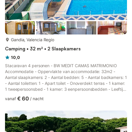
meer...
Gandia, Valencia Regio
Camping • 32 m² • 2 Slaapkamers
10,0
Stacaravan 4 personen - BW MEDIT CAMAS MATRIMONIO
Accommodatie - Oppervlakte van accommodatie: 32m2 -
Aantal slaapkamers: 2 - Aantal bedden: 5 - Aantal badkamers: 1
- Aantal toiletten: 1 - Apart toilet - Onoverdekt terras - 1 kamer:
1 tweepersoonsbed - 1 kamer: 3 eenpersoonsbedden - Leeftijd
van de accommodatie: Tussen 6 en 10 jaar Extra uitrusting -
€ 60
vanaf
/
nacht
Wifi: Beschikbaar als extra tegen betaling - Type keuken:
Keuken - Gasfornuis - Koelkast - Diepvriezer - Servies en
keukengerei - Type toilet: Toiletten - Beddengoed: Niet
beschikbaar - Badkamerlinnen: Niet beschikbaar -
Tuinmeubilair Huisdiere...