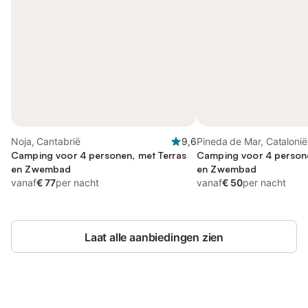
Noja, Cantabrië
9,6
Pineda de Mar, Catalonië
Camping voor 4 personen, met Terras
Camping voor 4 persone
en Zwembad
en Zwembad
vanaf
€ 77
per nacht
vanaf
€ 50
per nacht
Laat alle aanbiedingen zien
Bespaar tot 10% op veel verblijven
Registreren
met een account.