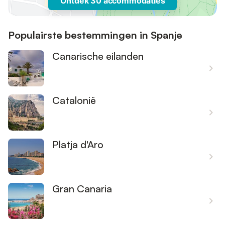
Ontdek 30 accommodaties
Populairste bestemmingen in Spanje
Canarische eilanden
Catalonië
Platja d'Aro
Gran Canaria