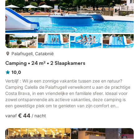
meer...
Palafrugell, Catalonië
Camping • 24 m² • 2 Slaapkamers
10,0
Verblijf : Wil je een zonnige vakantie tussen zee en natuur?
Camping Calella de Palafrugell verwelkomt u aan de prachtige
Costa Brava, in een vriendelijke en familiale sfeer. Ideaal voor
zowel ontspannende als actieve vakanties, deze camping is
een geweldige plek om te genieten van zijn comfort en
uitstekende prijs-kwaliteitverhouding. Hier wordt alles gedacht
€ 44
vanaf
/
nacht
zodat je optimaal kunt profiteren van elk moment.
MilieuGelegen nabij de mooie baaien van Calella de
PalafrugellDeze camping stort u in een typisch mediterrane
omgeving, tussen dennenbossen en turquoise wateren.De sfeer