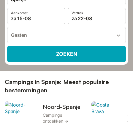
Aankomst
Vertrek
za 15-08
za 22-08
Gasten
ZOEKEN
Campings in Spanje: Meest populaire
bestemmingen
Noord-Spanje
C
Campings
Ca
ontdekken →
on