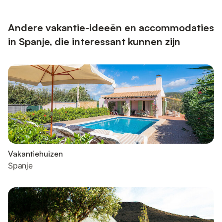
08:00 tot 10:00 van januari tot juni, van 08:00 tot 10:00 van 2
september naar 31 december - Telefoonnummer: +34 972 623
0...
Andere vakantie-ideeën en accommodaties
in Spanje, die interessant kunnen zijn
Vakantiehuizen
Spanje