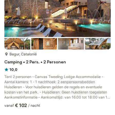
is zowel rusti...
meer...
Begur, Catalonië
Camping • 2 Pers. • 2 Personen
10,0
Tent 2 personen - Canvas Tweeling Lodge Accommodatie -
Aantal kamers: 1 - 1 nachthoek: 2 eenpersoonsbedden
Huisdieren - Voor huisdieren gelden de regels en eventuele
kosten van het park. - Huisdieren: Geen huisdieren toegelaten
Aankomstinformatie - Aankomsttijd: van 16:00 tot 18:00 van 1
juli naar 1 september, van 16:00 tot 18:00 van januari tot juni,
€ 102
vanaf
/
nacht
van 16:00 tot 18:00 van 2 september naar 31 december -
Vertrektijd: van 08:00 tot 10:00 van 1 juli naar 1 september, van