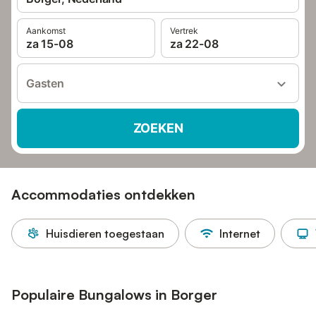
Aankomst
Vertrek
za 15-08
za 22-08
Gasten
ZOEKEN
Accommodaties ontdekken
Huisdieren toegestaan
Internet
Populaire Bungalows in Borger