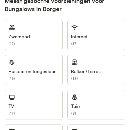
Meest gezochte voorzieningen voor
Bungalows in Borger
Zwembad
Internet
(
17
)
(
17
)
Huisdieren toegestaan
Balkon/Terras
(
15
)
(
13
)
TV
Tuin
(
17
)
(
8
)