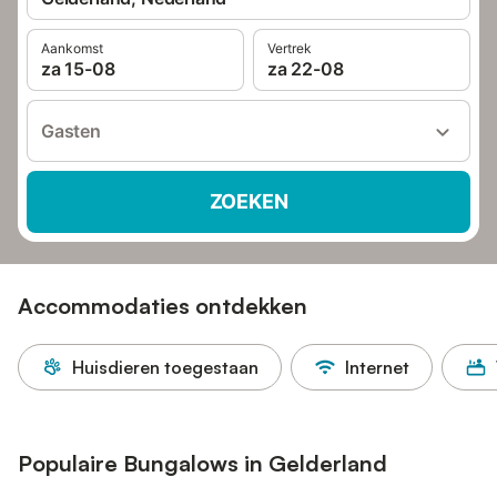
Aankomst
Vertrek
za 15-08
za 22-08
Gasten
ZOEKEN
Accommodaties ontdekken
Huisdieren toegestaan
Internet
Populaire Bungalows in Gelderland