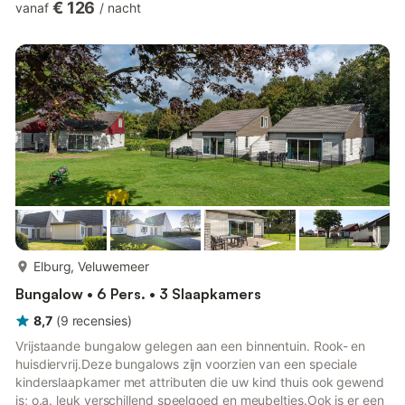
€ 126
vanaf
/
nacht
slaapgelegenheid Met maar liefst zes slaapkamers biedt deze
bungalow voldoende slaapgelegenheid voor iedereen. Twee
van de slaapkamers zijn uitgerust met stapelbedden, wat het
ideaal maakt voor kinderen om samen te slapen en pl...
meer...
Elburg, Veluwemeer
Bungalow • 6 Pers. • 3 Slaapkamers
8,7
(
9
recensies
)
Vrijstaande bungalow gelegen aan een binnentuin. Rook- en
huisdiervrij.Deze bungalows zijn voorzien van een speciale
kinderslaapkamer met attributen die uw kind thuis ook gewend
is; o.a. leuk verschillend speelgoed en meubeltjes.Ook is er een