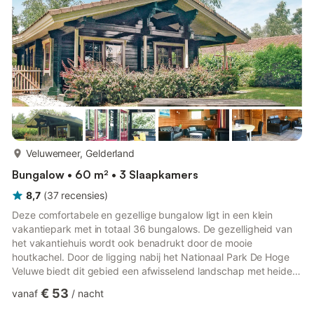
meer...
Veluwemeer, Gelderland
Bungalow • 60 m² • 3 Slaapkamers
8,7
(
37
recensies
)
Deze comfortabele en gezellige bungalow ligt in een klein
vakantiepark met in totaal 36 bungalows. De gezelligheid van
het vakantiehuis wordt ook benadrukt door de mooie
houtkachel. Door de ligging nabij het Nationaal Park De Hoge
Veluwe biedt dit gebied een afwisselend landschap met heide,
bossen, zandverstuivingen, heidevelden en meren. De
€ 53
vanaf
/
nacht
omgeving nodigt uit tot het maken van prachtige wandel- en
fietstochten. In het park leven veel interessante dieren,