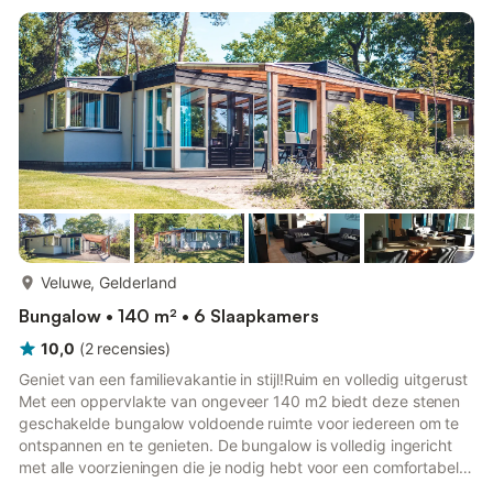
waaronder wilde zwijnen, edelherten, reeën en moeflons.Ook
een bezoek waard: het Veluwemeer, Walibi, Apenheul en
diverse musea. Boot en ...
meer...
Veluwe, Gelderland
Bungalow • 140 m² • 6 Slaapkamers
10,0
(
2
recensies
)
Geniet van een familievakantie in stijl!Ruim en volledig uitgerust
Met een oppervlakte van ongeveer 140 m2 biedt deze stenen
geschakelde bungalow voldoende ruimte voor iedereen om te
ontspannen en te genieten. De bungalow is volledig ingericht
met alle voorzieningen die je nodig hebt voor een comfortabel
verblijf, waardoor je je meteen thuis zult voelen. Comfortabele