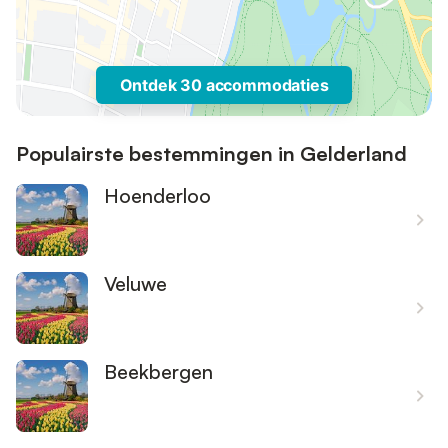
Ontdek 30 accommodaties
Populairste bestemmingen in Gelderland
Hoenderloo
Veluwe
Beekbergen