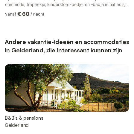
commode, traphekje, kinderstoel,-bedje, en –badje in het huisje
aanwezig. Zo heeft u het gemak uw eigen spullen thuis te laten
€ 60
vanaf
/
nacht
en niets te hoeven meenemen! In de woonkamer is een
speelhoek gerealiseerd, zodat de kinderen, in uw bijzijn, heerlijk
kunnen spelen!De bungalows liggen om veiligheidsredenen niet
direct aan het water, maar wel aan een open wei...
Andere vakantie-ideeën en accommodaties
in Gelderland, die interessant kunnen zijn
B&B’s & pensions
Gelderland