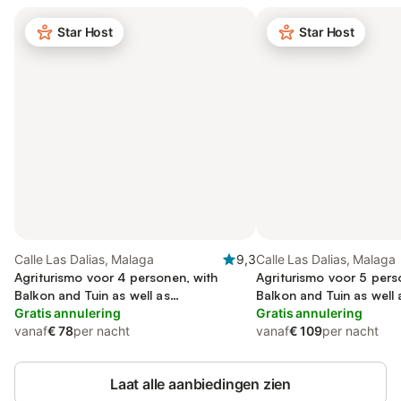
Star Host
Star Host
Calle Las Dalias, Malaga
9,3
Calle Las Dalias, Malaga
Agriturismo voor 4 personen, with
Agriturismo voor 5 pers
Balkon and Tuin as well as
Balkon and Tuin as well 
Kinderzwembad
Gratis annulering
Kinderzwembad
Gratis annulering
vanaf
€ 78
per nacht
vanaf
€ 109
per nacht
Laat alle aanbiedingen zien