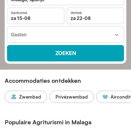
Aankomst
Vertrek
za 15-08
za 22-08
Gasten
ZOEKEN
Accommodaties ontdekken
Zwembad
Privézwembad
Aircondit
Populaire Agriturismi in Malaga