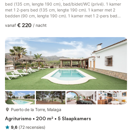
bed (135 cm, lengte 190 cm), bad/bidet/WC (privé). 1 kamer
met 1 2-pers bed (135 cm, lengte 190 cm). 1 kamer met 2
bedden (90 cm, lengte 190 cm). 1 kamer met 1 2-pers bed
(135 cm, lengte 190 cm), TV. Keuken (oven, afwasmachine, 4
€ 220
vanaf
/
nacht
keramische glas kookplaten, magnetron, elektrische
koffiemachine) met doorgeefluik. Douche/bidet/WC, aparte WC.
Elektrische verwarming. Terrasmeubelen, barbecue, ligstoelen.
Uitzicht op de bergen. Ter beschikking: wasmachine. Internet
(WiFi, gratis). ...
meer...
Puerto de la Torre, Malaga
Agriturismo • 200 m² • 5 Slaapkamers
9,6
(
72
recensies
)