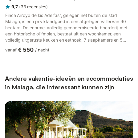
9,7
(
33
recensies
)
Finca Arroyo de las Adelfas", gelegen net buiten de stad
Málaga, is een privé landgoed in een afgelegen vallei van 90
hectare. De enorme, volledig gemoderniseerde boerderij, met
een historische olijfmolen, bestaat uit een woonkamer, een
volledig uitgeruste keuken en eethoek, 7 slaapkamers en 5
badkamers, inclusief het huisje bij het zwembad, en is omgeven
€ 550
vanaf
/
nacht
door uitgebreide terrassen en schaduwrijke pergola's. Er is een
ingebouwde barbecue en een lange eettafel, perfect om buiten
te eten, en een groot zwembad (11x8m) en pool cottage. De
woning is geschikt voor 14 personen - meer in overleg. E...
Andere vakantie-ideeën en accommodaties
in Malaga, die interessant kunnen zijn