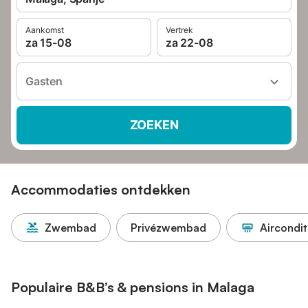
Aankomst
Vertrek
za 15-08
za 22-08
Gasten
ZOEKEN
Accommodaties ontdekken
Zwembad
Privézwembad
Aircondit
Populaire B&B’s & pensions in Malaga