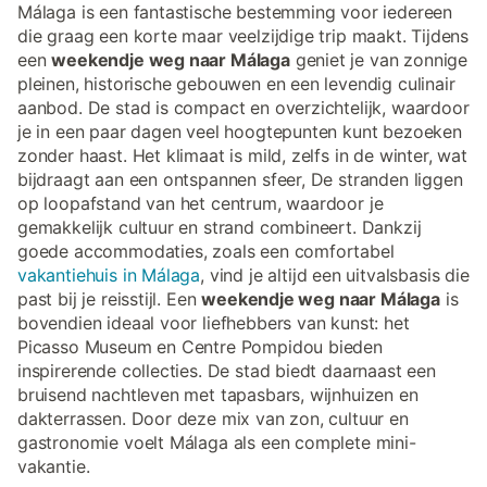
Málaga is een fantastische bestemming voor iedereen
die graag een korte maar veelzijdige trip maakt. Tijdens
een
weekendje weg naar Málaga
geniet je van zonnige
pleinen, historische gebouwen en een levendig culinair
aanbod. De stad is compact en overzichtelijk, waardoor
je in een paar dagen veel hoogtepunten kunt bezoeken
zonder haast. Het klimaat is mild, zelfs in de winter, wat
bijdraagt aan een ontspannen sfeer, De stranden liggen
op loopafstand van het centrum, waardoor je
gemakkelijk cultuur en strand combineert. Dankzij
goede accommodaties, zoals een comfortabel
vakantiehuis in Málaga
, vind je altijd een uitvalsbasis die
past bij je reisstijl. Een
weekendje weg naar Málaga
is
bovendien ideaal voor liefhebbers van kunst: het
Picasso Museum en Centre Pompidou bieden
inspirerende collecties. De stad biedt daarnaast een
bruisend nachtleven met tapasbars, wijnhuizen en
dakterrassen. Door deze mix van zon, cultuur en
gastronomie voelt Málaga als een complete mini-
vakantie.