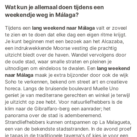
Wat kun je allemaal doen tijdens een
weekendje weg in Málaga?
Tijdens een
lang weekend naar Málaga
valt er zoveel
te zien en te doen dat elke dag een eigen ritme krijgt.
Je kunt beginnen met een bezoek aan het Alcazaba,
een indrukwekkende Moorse vesting die prachtig
uitzicht biedt over de haven. Wandel vervolgens door
de oude stad, waar smalle straten en pleinen je
uitnodigen om eindeloos te dwalen. Een
lang weekend
naar Málaga
maak je extra bijzonder door ook de wijk
Soho te verkennen, bekend om street art en creatieve
horeca. Langs de bruisende boulevard Muelle Uno
geniet je van mediterrane gerechten en winkel je terwijl
je uitzicht op zee hebt. Voor natuurliefhebbers is de
klim naar de Gibralfaro-berg een aanrader; het
panorama over de stad is adembenemend.
Strandliefhebbers kunnen ontspannen op La Malagueta,
een van de bekendste stadsstranden. In de avond proef
je tapas in de traditionele taverna's of kies je voor een