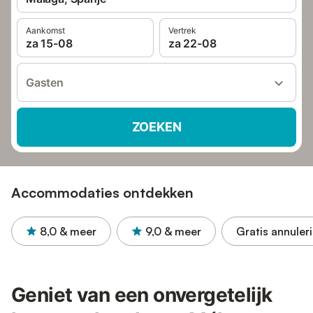
Aankomst
Vertrek
za 15-08
za 22-08
Gasten
ZOEKEN
Accommodaties ontdekken
8,0
& meer
9,0
& meer
Gratis annuler
Geniet van een onvergetelijk