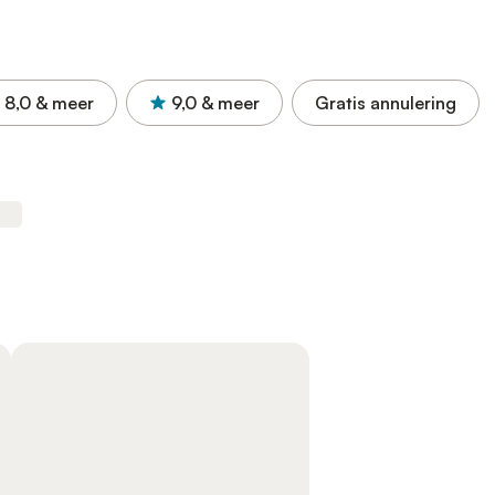
8,0
& meer
9,0
& meer
Gratis annulering