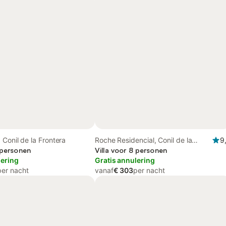
Conil de la Frontera
Roche Residencial, Conil de la
9
 personen
Frontera
Villa voor 8 personen
lering
Gratis annulering
per nacht
vanaf
€ 303
per nacht