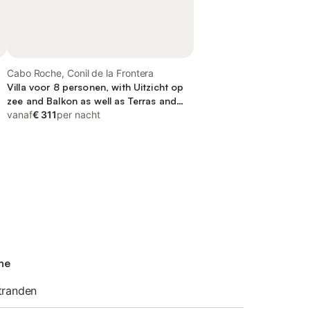
Cabo Roche, Conil de la Frontera
Villa voor 8 personen, with Uitzicht op
zee and Balkon as well as Terras and
Zwembad
vanaf
€ 311
per nacht
he
tranden