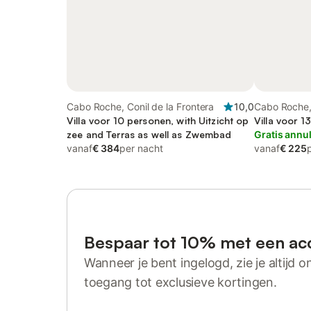
Cabo Roche, Conil de la Frontera
10,0
Cabo Roche, 
Villa voor 10 personen, with Uitzicht op
Villa voor 1
zee and Terras as well as Zwembad
Gratis annu
vanaf
€ 384
per nacht
vanaf
€ 225
Bespaar tot 10% met een ac
Wanneer je bent ingelogd, zie je altijd on
toegang tot exclusieve kortingen.
Log in of registreer