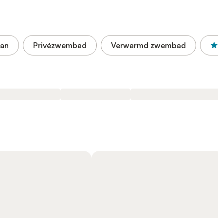
aan
Privézwembad
Verwarmd zwembad