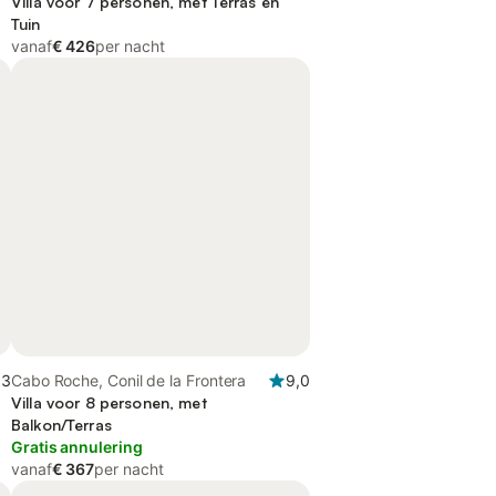
Villa voor 7 personen, met Terras en
Tuin
vanaf
€ 426
per nacht
,3
Cabo Roche, Conil de la Frontera
9,0
Villa voor 8 personen, met
Balkon/Terras
Gratis annulering
vanaf
€ 367
per nacht