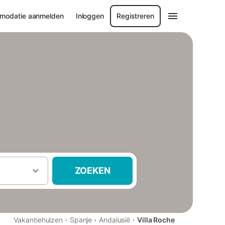
modatie aanmelden
Inloggen
Registreren
ZOEKEN
·
·
·
Vakantiehuizen
Spanje
Andalusië
Villa Roche