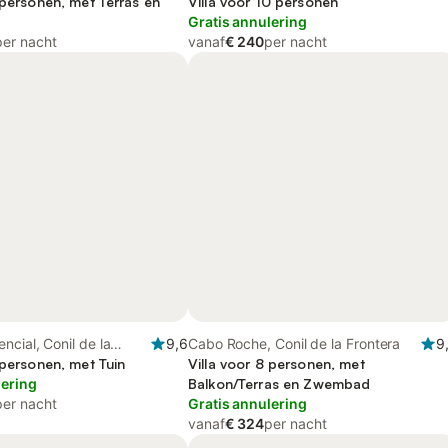
 personen, met Terras en
Villa voor 10 personen
Gratis annulering
per nacht
vanaf
€ 240
per nacht
ncial, Conil de la
9,6
Cabo Roche, Conil de la Frontera
9
 personen, met Tuin
Villa voor 8 personen, met
lering
Balkon/Terras en Zwembad
per nacht
Gratis annulering
vanaf
€ 324
per nacht