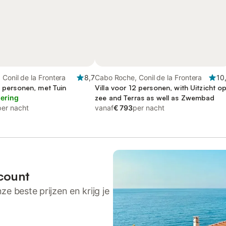
Conil de la Frontera
8,7
Cabo Roche, Conil de la Frontera
10
3 personen, met Tuin
Villa voor 12 personen, with Uitzicht o
lering
zee and Terras as well as Zwembad
per nacht
vanaf
€ 793
per nacht
count
ze beste prijzen en krijg je