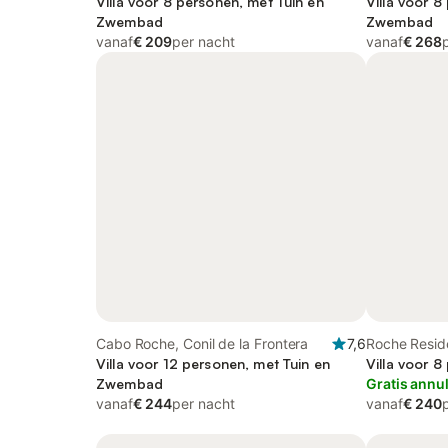
Villa voor 8 personen, met Tuin en
Villa voor 8
Zwembad
Zwembad
vanaf
€ 209
per nacht
vanaf
€ 268
Cabo Roche, Conil de la Frontera
7,6
Roche Reside
Villa voor 12 personen, met Tuin en
Frontera
Villa voor 8
Zwembad
Gratis annu
vanaf
€ 244
per nacht
vanaf
€ 240