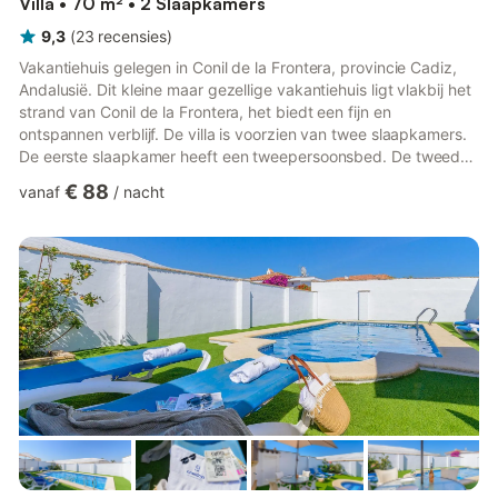
Villa • 70 m² • 2 Slaapkamers
9,3
(
23
recensies
)
Vakantiehuis gelegen in Conil de la Frontera, provincie Cadiz,
Andalusië. Dit kleine maar gezellige vakantiehuis ligt vlakbij het
strand van Conil de la Frontera, het biedt een fijn en
ontspannen verblijf. De villa is voorzien van twee slaapkamers.
De eerste slaapkamer heeft een tweepersoonsbed. De tweede
heeft twee eenpersoonsbedden. Dit is ideaal voor een gezin
€ 88
vanaf
/
nacht
van vier personen. Alle gasten kunnen gebruik maken van een
badkamer met douche. De woon-eetkamer heeft een
standaard inrichting. Het bestaat uit een comfortabele bank,
salontafel, tv en eettafel. Ook beschikt het over een volledig...