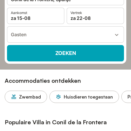
Aankomst
Vertrek
za 15-08
za 22-08
Gasten
ZOEKEN
Accommodaties ontdekken
Zwembad
Huisdieren toegestaan
P
Populaire Villa in Conil de la Frontera