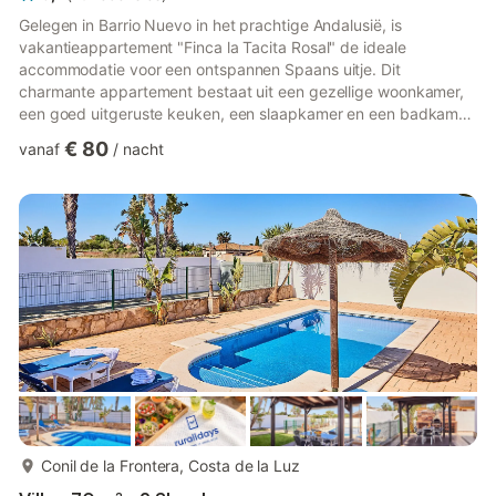
Gelegen in Barrio Nuevo in het prachtige Andalusië, is
vakantieappartement "Finca la Tacita Rosal" de ideale
accommodatie voor een ontspannen Spaans uitje. Dit
charmante appartement bestaat uit een gezellige woonkamer,
een goed uitgeruste keuken, een slaapkamer en een badkamer
en is geschikt voor maximaal 2 personen. Extra voorzieningen
€ 80
vanaf
/
nacht
zijn onder andere Wi-Fi, een televisie, een wasmachine, en een
babybed en kinderstoel op aanvraag. Begin je dagen met een
warme koffie op het privéterras. Ga dan naar het zwembad in
de tuin (beide gemeenschappelijk) om te zonnebaden en te
zwemmen. 's Avonds ...
meer...
Conil de la Frontera, Costa de la Luz