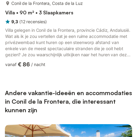
meer...
Conil de la Frontera, Costa de la Luz
Villa • 90 m² • 3 Slaapkamers
9,3
(
12
recensies
)
Villa gelegen in Conil de la Frontera, provincie Cádiz, Andalusië.
Wat als ik je zou vertellen dat je een ruime accommodatie met
privézwembad kunt huren op een steenworp afstand van
enkele van de meest spectaculaire stranden die je ooit hebt
gezien? Je zou waarschijnlijk uitkijken naar het huren van deze
villa. In feite kun je hier genieten van drie
€ 86
vanaf
/
nacht
tweepersoonsslaapkamers, één met een tweepersoonsbed en
een eigen badkamer met een douche, en twee met elk twee
eenpersoonsbedden. De villa heeft ook nog een badkamer met
douche. Het woongedeelte is verdeeld in een woon-eetkamer
en een volledig ...
Andere vakantie-ideeën en accommodaties
in Conil de la Frontera, die interessant
kunnen zijn