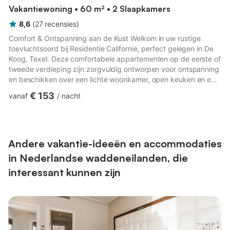
Vakantiewoning • 60 m² • 2 Slaapkamers
8,6
(
27
recensies
)
Comfort & Ontspanning aan de Kust Welkom in uw rustige
toevluchtsoord bij Residentie Californie, perfect gelegen in De
Koog, Texel. Deze comfortabele appartementen op de eerste of
tweede verdieping zijn zorgvuldig ontworpen voor ontspanning
en beschikken over een lichte woonkamer, open keuken en een
eigen balkon met tuinmeubilair – perfect voor een kopje koffie
€ 153
vanaf
/
nacht
in de ochtend of het uitzicht op de zonsondergang. Ontspan in
het luxe bubbelbad na een dag het eiland te hebben verkend,
of geniet van een gezellige avond met de kabel-tv, dvd-speler
en stereo. Toplocatie om Texel te verkennen O...
Andere vakantie-ideeën en accommodaties
in Nederlandse waddeneilanden, die
interessant kunnen zijn