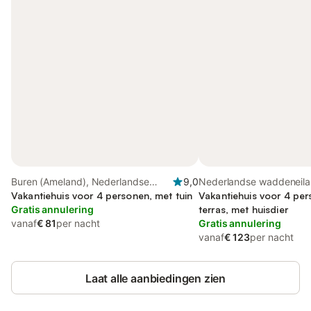
Buren (Ameland), Nederlandse
9,0
Nederlandse waddeneil
waddeneilanden
Vakantiehuis voor 4 personen, met tuin
Vakantiehuis voor 4 pe
Gratis annulering
terras, met huisdier
vanaf
€ 81
per nacht
Gratis annulering
vanaf
€ 123
per nacht
Laat alle aanbiedingen zien