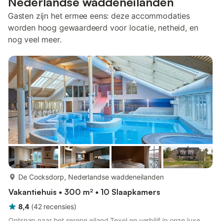
Nederlandse waddeneilanden
Gasten zijn het ermee eens: deze accommodaties
worden hoog gewaardeerd voor locatie, netheid, en
nog veel meer.
meer...
De Cocksdorp, Nederlandse waddeneilanden
Vakantiehuis • 300 m² • 10 Slaapkamers
8,4
(
42
recensies
)
Ontsnap naar het serene eiland Texel en verblijf in onze luxe