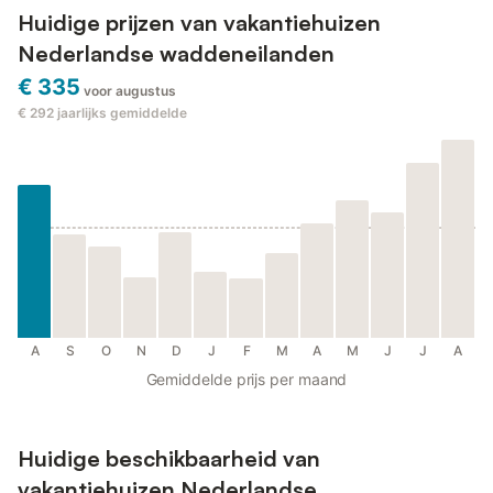
Huidige prijzen van vakantiehuizen
Nederlandse waddeneilanden
€ 335
voor augustus
€ 292
jaarlijks gemiddelde
A
S
O
N
D
J
F
M
A
M
J
J
A
Gemiddelde prijs per maand
Huidige beschikbaarheid van
vakantiehuizen Nederlandse