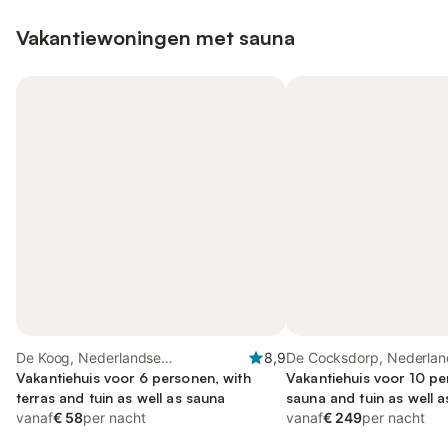
Vakantiewoningen met sauna
De Koog, Nederlandse
8,9
De Cocksdorp, Nederlan
waddeneilanden
Vakantiehuis voor 6 personen, with
waddeneilanden
Vakantiehuis voor 10 pe
terras and tuin as well as sauna
sauna and tuin as well a
vanaf
€ 58
per nacht
whirlpool
vanaf
€ 249
per nacht