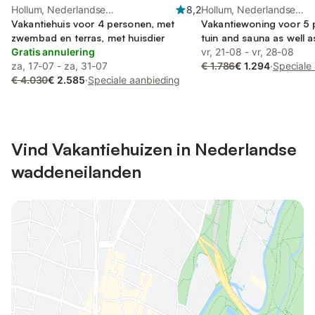
Hollum, Nederlandse
8,2
Hollum, Nederlandse
waddeneilanden
Vakantiehuis voor 4 personen, met
waddeneilanden
Vakantiewoning voor 5 
zwembad en terras, met huisdier
tuin and sauna as well a
Gratis annulering
huisdier
vr, 21-08 - vr, 28-08
za, 17-07 - za, 31-07
€ 1.786
€ 1.294
·
Speciale
€ 4.030
€ 2.585
·
Speciale aanbieding
Vind Vakantiehuizen in Nederlandse
waddeneilanden