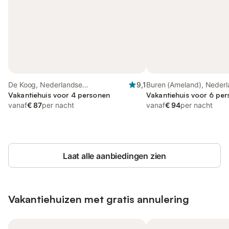
De Koog, Nederlandse
9,1
Buren (Ameland), Neder
waddeneilanden
Vakantiehuis voor 4 personen
waddeneilanden
Vakantiehuis voor 6 per
vanaf
€ 87
per nacht
vanaf
€ 94
per nacht
Laat alle aanbiedingen zien
Vakantiehuizen met gratis annulering