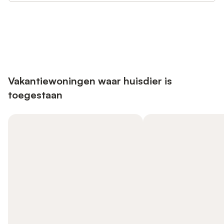
Bespaar tot 10% op veel verblijven
Registreren
met een account.
Vakantiewoningen waar huisdier is
toegestaan