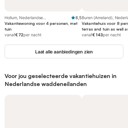
Hollum, Nederlandse
8,5
Buren (Ameland), Neder
waddeneilanden
Vakantiewoning voor 4 personen, met
waddeneilanden
Vakantiehuis voor 8 per
tuin
terras and tuin as well 
vanaf
€ 72
per nacht
vanaf
€ 143
per nacht
Laat alle aanbiedingen zien
Voor jou geselecteerde vakantiehuizen in
Nederlandse waddeneilanden