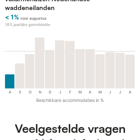
waddeneilanden
< 1%
voor augustus
18%
jaarlijks gemiddelde
A
S
O
N
D
J
F
M
A
M
J
J
A
Beschikbare accommodaties in %
Veelgestelde vragen