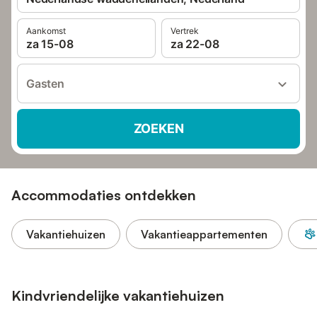
Aankomst
Vertrek
za 15-08
za 22-08
Gasten
ZOEKEN
Accommodaties ontdekken
Vakantiehuizen
Vakantieappartementen
Kindvriendelijke vakantiehuizen