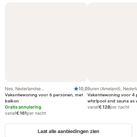
Nes, Nederlandse
10,0
Buren (Ameland), Neder
waddeneilanden
Vakantiewoning voor 6 personen, met
waddeneilanden
Vakantiewoning voor 4 
balkon
whirlpool and sauna as 
Gratis annulering
balkon/terras and balkon
vanaf
€ 128
per nacht
vanaf
€ 161
per nacht
Laat alle aanbiedingen zien