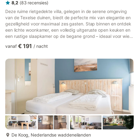
8,2
(
83
recensies
)
Deze ruime rietgedekte villa, gelegen in de serene omgeving
van de Texelse duinen, biedt de perfecte mix van elegantie en
gezelligheid voor maximaal zes gasten. Stap binnen en ontdek
een lichte woonkamer, een volledig uitgeruste open keuken en
een rustige slaapkamer op de begane grond – ideaal voor wie
comfort zoekt zonder trappen. Moderne voorzieningen zoals
€ 191
vanaf
/
nacht
een vaatwasser, combimagnetron en twee stijlvolle badkamers,
waarvan één met een luxe ligbad, zorgen voor een ontspannen
verblijf. Op slechts enkele minuten van het bruisende dorp De
Koog en op korte loopafstand of fietstocht van de Te...
meer...
De Koog, Nederlandse waddeneilanden