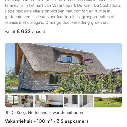
familievilla in het hart van Vakantiepark De Krim, De Cocksdorp.
Deze moderne villa is ontworpen met comfort en ruimte in
gedachten en is ideaal voor familie-uitjes, groepsretraites of
reünies met collega's. Omringd door weelderig groen en
charmante waterpartijen, biedt de villa een rustige, dorpse
€ 632
vanaf
/
nacht
sfeer. Binnen beschikt de villa over twee met elkaar verbonden
units, elk met een stijlvolle woonkamer, perfect voor gezellige
avonden. Er zijn twee volledig uitgeruste keukens met ovens,
magnetrons, vaatwassers en koel-vriescombinatie...
meer...
De Koog, Nederlandse waddeneilanden
Vakantiehuis • 100 m² • 3 Slaapkamers