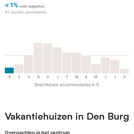
< 1%
voor augustus
4%
jaarlijks gemiddelde
A
S
O
N
D
J
F
M
A
M
J
J
A
Beschikbare accommodaties in %
Vakantiehuizen in Den Burg
Overnachten in het centrum