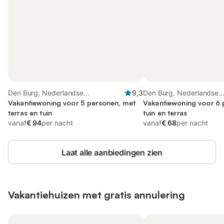
Den Burg, Nederlandse
9,3
Den Burg, Nederlandse
waddeneilanden
Vakantiewoning voor 5 personen, met
waddeneilanden
Vakantiewoning voor 6 
terras en tuin
tuin en terras
vanaf
€ 94
per nacht
vanaf
€ 68
per nacht
Laat alle aanbiedingen zien
Vakantiehuizen met gratis annulering