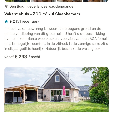
meer...
Den Burg, Nederlandse waddeneilanden
Vakantiehuis • 300 m² • 4 Slaapkamers
9,2
(
51
recensies
)
In deze vakantiewoning bewoont u de begane grond en de
eerste verdieping van dit grote huis. U heeft u de beschikking
over een zeer riante woonkeuken, voorzien van een AGA fornuis
en alle mogelijke comfort. In de zithoek in de zonnige serre zit u
in elk jaargetijde heerlijk. Natuurlijk beschikt de woning ook
over een heerlijke ruime woonkamer met zithoek, houtkachel en
€ 233
vanaf
/
nacht
breedbeels smart TV. Op de begane grond vindt u een grote
tweepersoons slaapkamer met inloopkast en een luxe
badkamer met ligbad, douche, wastafel en toilet. Op de
verdieping heeft u de beschikking over een tweede en derde
sl...