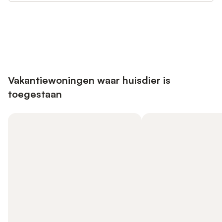
Bespaar tot 10% op veel verblijven
Registreren
met een account.
Vakantiewoningen waar huisdier is
toegestaan