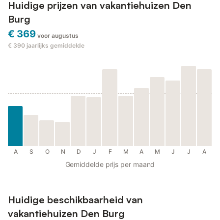
Huidige prijzen van vakantiehuizen Den
Burg
€ 369
voor augustus
€ 390
jaarlijks gemiddelde
A
S
O
N
D
J
F
M
A
M
J
J
A
Gemiddelde prijs per maand
Huidige beschikbaarheid van
vakantiehuizen Den Burg