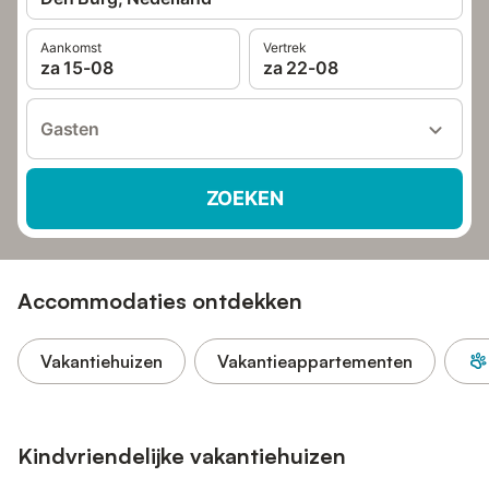
Aankomst
Vertrek
za 15-08
za 22-08
Gasten
ZOEKEN
Accommodaties ontdekken
Vakantiehuizen
Vakantieappartementen
Kindvriendelijke vakantiehuizen