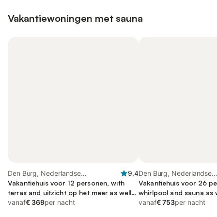
Vakantiewoningen met sauna
Den Burg, Nederlandse
9,4
Den Burg, Nederlandse
waddeneilanden
Vakantiehuis voor 12 personen, with
waddeneilanden
Vakantiehuis voor 26 pe
terras and uitzicht op het meer as well
whirlpool and sauna as w
as sauna and balkon/terras
vanaf
€ 369
per nacht
and balkon/terras
vanaf
€ 753
per nacht