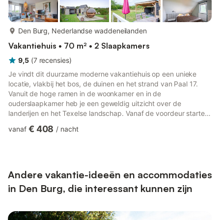
meer...
Den Burg, Nederlandse waddeneilanden
Vakantiehuis • 70 m² • 2 Slaapkamers
9,5
(
7
recensies
)
Je vindt dit duurzame moderne vakantiehuis op een unieke
locatie, vlakbij het bos, de duinen en het strand van Paal 17.
Vanuit de hoge ramen in de woonkamer en in de
ouderslaapkamer heb je een geweldig uitzicht over de
landerijen en het Texelse landschap. Vanaf de voordeur starten
diverse fietsknooppuntenroutes, dus ideaal voor
€ 408
vanaf
/
nacht
fietsliefhebbers. Ook het Nationaal Park Duinen van Texel ligt
op loopafstand van het huis. Na een lange wandeling of
fietstocht kun je heerlijk ontspannen in de recent aangelegde
wellnesstuin. In de Barrelsauna met een panoramisch raam met
uitzicht op de Texelse sch...
Andere vakantie-ideeën en accommodaties
in Den Burg, die interessant kunnen zijn