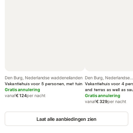
Den Burg, Nederlandse waddeneilanden
Den Burg, Nederlandse
Vakantiehuis voor 5 personen, met tuin
waddeneilanden
Vakantiehuis voor 4 per
Gratis annulering
and terras as well as sa
vanaf
€ 124
per nacht
Gratis annulering
vanaf
€ 329
per nacht
Laat alle aanbiedingen zien