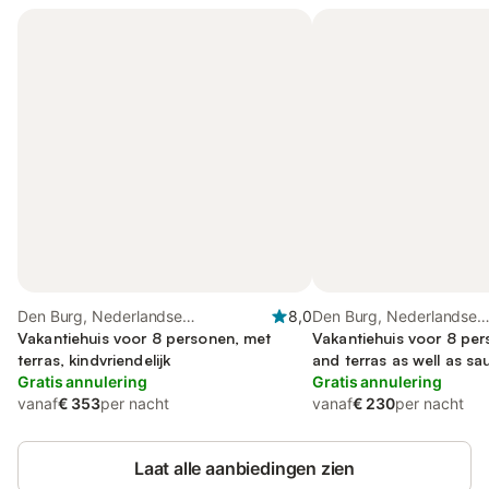
Den Burg, Nederlandse
8,0
Den Burg, Nederlandse
waddeneilanden
Vakantiehuis voor 8 personen, met
waddeneilanden
Vakantiehuis voor 8 per
terras, kindvriendelijk
and terras as well as sa
Gratis annulering
huisdier
Gratis annulering
vanaf
€ 353
per nacht
vanaf
€ 230
per nacht
Laat alle aanbiedingen zien