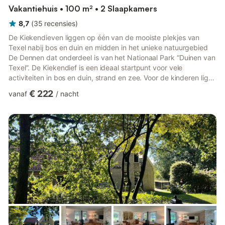
Vakantiehuis • 100 m² • 2 Slaapkamers
8,7
(
35
recensies
)
De Kiekendieven liggen op één van de mooiste plekjes van
Texel nabij bos en duin en midden in het unieke natuurgebied
De Dennen dat onderdeel is van het Nationaal Park “Duinen van
Texel”. De Kiekendief is een ideaal startpunt voor vele
activiteiten in bos en duin, strand en zee. Voor de kinderen ligt
niet ver weg het zwemparadijs Caluna, Ecomare en Schipbreuk-
€ 222
vanaf
/
nacht
en Juttersmuseum Flora. Voor de paardenliefhebbers zijn er
vele ruiterroutes door bos en duinen over heel Texel. In de
directe omgeving bevinden zich een aantal maneges. De
dorpen De Koog (gezellige terrasjes) en Den Burg (het winkelh...