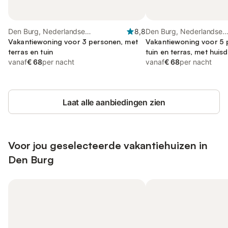
Den Burg, Nederlandse
8,8
Den Burg, Nederlandse
waddeneilanden
Vakantiewoning voor 3 personen, met
waddeneilanden
Vakantiewoning voor 5 
terras en tuin
tuin en terras, met huisd
vanaf
€ 68
per nacht
vanaf
€ 68
per nacht
Laat alle aanbiedingen zien
Voor jou geselecteerde vakantiehuizen in
Den Burg