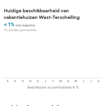
Huidige beschikbaarheid van
vakantiehuizen West-Terschelling
< 1%
voor augustus
0%
jaarlijks gemiddelde
A
S
O
N
D
J
F
M
A
M
J
J
A
Beschikbare accommodaties in %