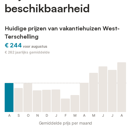
beschikbaarheid
Huidige prijzen van vakantiehuizen West-
Terschelling
€ 244
voor augustus
€ 262
jaarlijks gemiddelde
A
S
O
N
D
J
F
M
A
M
J
J
A
Gemiddelde prijs per maand