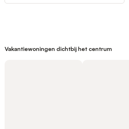
Bespaar tot 10% op veel verblijven
Registreren
met een account.
Vakantiewoningen dichtbij het centrum