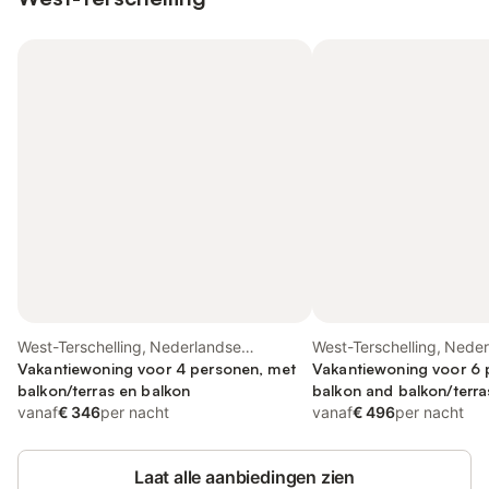
West-Terschelling, Nederlandse
West-Terschelling, Nede
waddeneilanden
Vakantiewoning voor 4 personen, met
waddeneilanden
Vakantiewoning voor 6 
balkon/terras en balkon
balkon and balkon/terras
vanaf
€ 346
per nacht
sauna
vanaf
€ 496
per nacht
Laat alle aanbiedingen zien