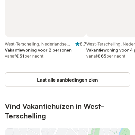
West-Terschelling, Nederlandse
8,7
West-Terschelling, Nede
waddeneilanden
Vakantiewoning voor 2 personen
waddeneilanden
Vakantiewoning voor 4
vanaf
€ 51
per nacht
vanaf
€ 65
per nacht
Laat alle aanbiedingen zien
Vind Vakantiehuizen in West-
Terschelling