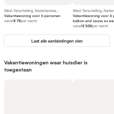
West-Terschelling, Nederlandse
West-Terschelling, Nede
waddeneilanden
Vakantiewoning voor 6 personen
waddeneilanden
Vakantiewoning voor 6 
vanaf
€ 76
per nacht
balkon and sauna as wel
balkon/terras
vanaf
€ 506
per nacht
Laat alle aanbiedingen zien
Vakantiewoningen waar huisdier is
toegestaan