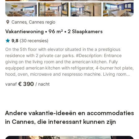
meer...
Cannes, Cannes regio
Vakantiewoning • 96 m² • 2 Slaapkamers
9,8
(
30
recensies
)
On the 5th floor with elevator situated in the a prestigious
residence with 2 private car parks. #Description: Entrance
giving on the living room and the american kitchen. Fully
equipped american kitchen with refrigerator, 4-burner hot plate,
hood, oven, microwave and nespresso machine. Living room
equipped with a table that can accommodate 6 people, 1 sofa,
€ 390
vanaf
/
nacht
1 arm chair, flat screen TV and access onto the beautifull 15m2
terrace with sea view. Bedroom n ° 1 (south exposed): Double
bed 180cm x 200cm (or 2 x 90cm x 200cm), cupboards En-
suite bathroom with double sink and heated towel rail Bed...
Andere vakantie-ideeën en accommodaties
in Cannes, die interessant kunnen zijn