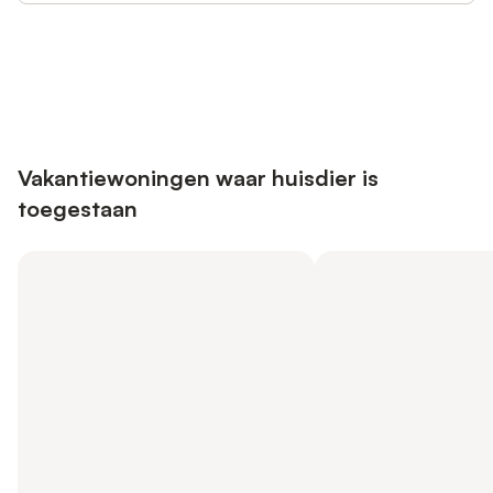
Bespaar tot 10% op veel verblijven
Registreren
met een account.
Vakantiewoningen waar huisdier is
toegestaan