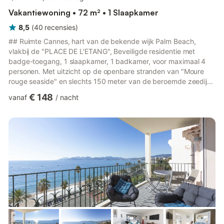
Vakantiewoning • 72 m² • 1 Slaapkamer
8,5
(
40
recensies
)
## Ruimte Cannes, hart van de bekende wijk Palm Beach,
vlakbij de "PLACE DE L'ETANG", Beveiligde residentie met
badge-toegang, 1 slaapkamer, 1 badkamer, voor maximaal 4
personen. Met uitzicht op de openbare stranden van "Moure
rouge seaside" en slechts 150 meter van de beroemde zeedijk
Croisette, Uitgerust met hoogwaardige materialen. Terras
€ 148
vanaf
/
nacht
uitgerust met eettafel, ontbijthoek… Dit appartement bestaat
uit: Entreehal, Een lichte woonkamer met zeezicht aan de
voorzijde, die uitkomt op het terras met eettafel en ontbijthoek,
Een comfortabele slaapbank voor 2 personen in de woonkamer,
TV, WIFI,...