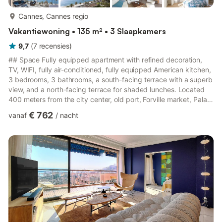
meer...
Cannes, Cannes regio
Vakantiewoning • 135 m² • 3 Slaapkamers
9,7
(
7
recensies
)
## Space Fully equipped apartment with refined decoration,
TV, WIFI, fully air-conditioned, fully equipped American kitchen,
3 bedrooms, 3 bathrooms, a south-facing terrace with a superb
view, and a north-facing terrace for shaded lunches. Located
400 meters from the city center, old port, Forville market, Palais
des Festivals 6 minutes on foot. 1 closed garage box available
€ 762
vanaf
/
nacht
to travellers. This appartment is composed of : -An entrance, -A
double bright living room, TV, WIFI, relaxation area, dining table,
all opening onto a terrace with a splendid open sea view, -A
fully equipped American-s...