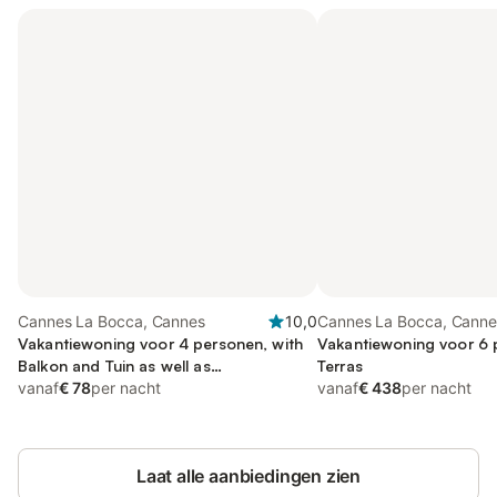
Cannes La Bocca, Cannes
10,0
Cannes La Bocca, Canne
Vakantiewoning voor 4 personen, with
Vakantiewoning voor 6 
Balkon and Tuin as well as
Terras
Kinderzwembad
vanaf
€ 78
per nacht
vanaf
€ 438
per nacht
Laat alle aanbiedingen zien