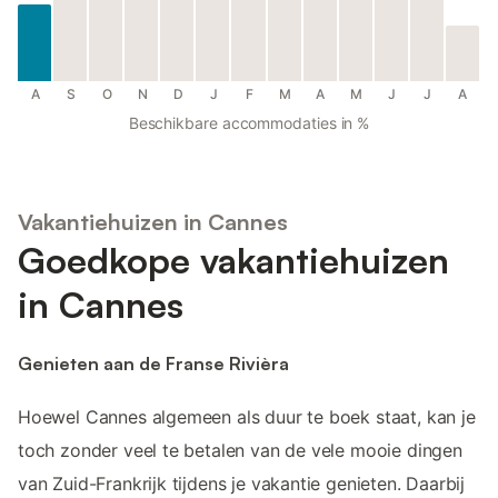
A
S
O
N
D
J
F
M
A
M
J
J
A
Beschikbare accommodaties in %
Vakantiehuizen in Cannes
Goedkope vakantiehuizen
in Cannes
Genieten aan de Franse Rivièra
Hoewel Cannes algemeen als duur te boek staat, kan je
toch zonder veel te betalen van de vele mooie dingen
van Zuid-Frankrijk tijdens je vakantie genieten. Daarbij