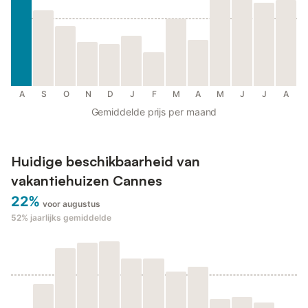
A
S
O
N
D
J
F
M
A
M
J
J
A
Gemiddelde prijs per maand
Huidige beschikbaarheid van
vakantiehuizen Cannes
22%
voor augustus
52%
jaarlijks gemiddelde