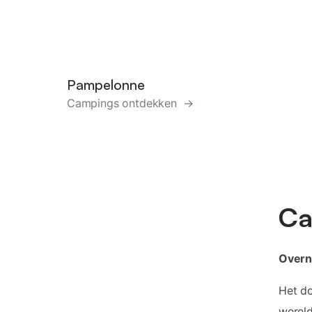
Pampelonne
Campings ontdekken →
Ca
Overn
Het do
werel