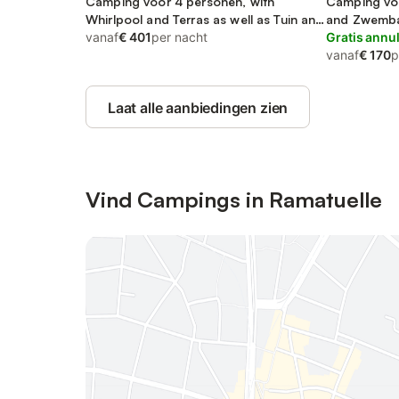
Camping voor 4 personen, with
Camping voo
Whirlpool and Terras as well as Tuin and
and Zwembad
Zwembad
vanaf
€ 401
per nacht
Gratis annu
vanaf
€ 170
p
Laat alle aanbiedingen zien
Vind Campings in Ramatuelle