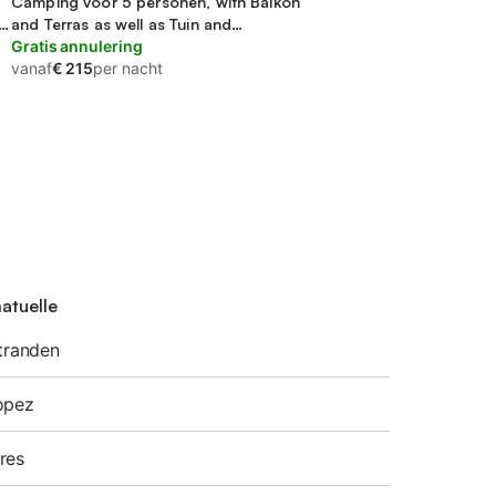
Camping voor 5 personen, with Balkon
nd
and Terras as well as Tuin and
Zwembad
Gratis annulering
vanaf
€ 215
per nacht
atuelle
stranden
opez
res