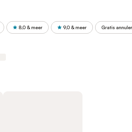
8,0
& meer
9,0
& meer
Gratis annule