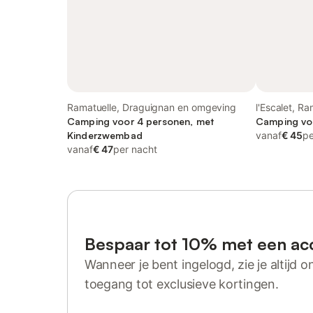
Ramatuelle, Draguignan en omgeving
l'Escalet, Ra
Camping voor 4 personen, met
Camping voo
Kinderzwembad
vanaf
€ 45
pe
vanaf
€ 47
per nacht
Bespaar tot 10% met een ac
Wanneer je bent ingelogd, zie je altijd on
toegang tot exclusieve kortingen.
Log in of registreer