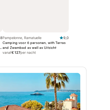
,8
Pampelonne, Ramatuelle
9,0
Camping voor 6 personen, with Terras
d
and Zwembad as well as Uitzicht
vanaf
€ 127
per nacht