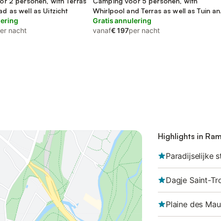
r 2 personen, with Terras
Camping voor 5 personen, with
 as well as Uitzicht
Whirlpool and Terras as well as Tuin a
lering
Zwembad
Gratis annulering
er nacht
vanaf
€ 197
per nacht
Highlights in Ram
Paradijselijke 
Dagje Saint-Tr
Plaine des Mau