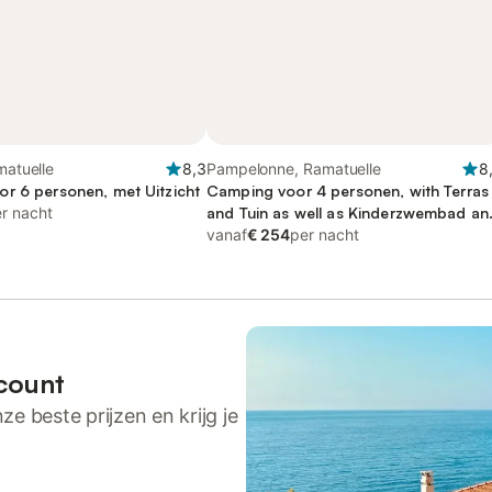
matuelle
8,3
Pampelonne, Ramatuelle
8
r 6 personen, met Uitzicht
Camping voor 4 personen, with Terras
r nacht
and Tuin as well as Kinderzwembad an
Zwembad
vanaf
€ 254
per nacht
count
ze beste prijzen en krijg je