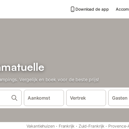
Download de app
Accom
matuelle
ings. Vergelijk en boek voor de beste prijs!
Aankomst
Vertrek
Gasten
·
·
·
Vakantiehuizen
Frankrijk
Zuid-Frankrijk
Provence-A