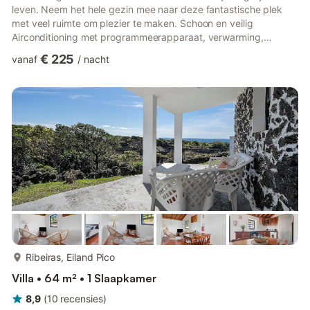
leven. Neem het hele gezin mee naar deze fantastische plek
met veel ruimte om plezier te maken. Schoon en veilig
Airconditioning met programmeerapparaat, verwarming,
koeling, ontvochtiger. - De ruimte Typisch Azoreaans stenen
€ 225
vanaf
/
nacht
huis in een rustig en vredig dorp, - Toegang voor gasten Het
eiland is vochtig en groen en daarom zo mooi. Gasten hebben
toegang tot het hele huis, de tuin en het zwembad. - Andere
dingen om in gedachten te houden Het huis heeft trappen, dus
het is niet a...
meer...
Ribeiras, Eiland Pico
Villa • 64 m² • 1 Slaapkamer
8,9
(
10
recensies
)