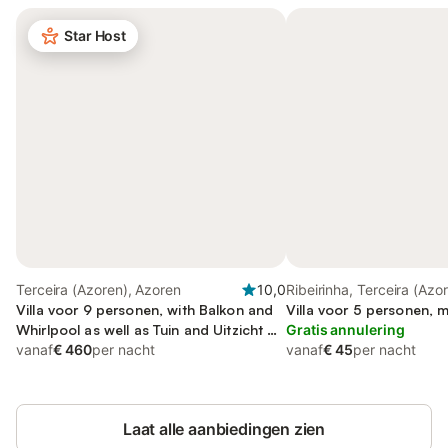
Star Host
Terceira (Azoren), Azoren
10,0
Ribeirinha, Terceira (Azo
Villa voor 9 personen, with Balkon and
Villa voor 5 personen, 
Whirlpool as well as Tuin and Uitzicht op
Gratis annulering
het meer
vanaf
€ 460
per nacht
vanaf
€ 45
per nacht
Laat alle aanbiedingen zien