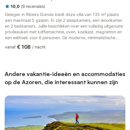
10,0
(
9
recensies
)
Gelegen in Ribeira Grande biedt deze villa van 135 m² plaats
aan maximaal 5 gasten. Er zijn 2 slaapkamers, een woonkamer
en 2 badkamers. Jullie beschikken over een volledig uitgeruste
privékeuken met koffiemachine, oven, koelkast, magnetron en
een eethoek voor 6 personen. De moderne, minimalistische
accommodatie is voorzien van snel Wi-Fi voor
€ 108
vanaf
/
nacht
videogesprekken, airconditioning en verwarming in de
woonkamer, een privé-tv, wasmachine, droger en een
babybedje. Strandlakens zijn aanwezig voor jullie gemak.
Geniet buiten van de privé tuin en het onoverdekte terras met
prachtig zeezicht. Er is een...
Andere vakantie-ideeën en accommodaties
op de Azoren, die interessant kunnen zijn