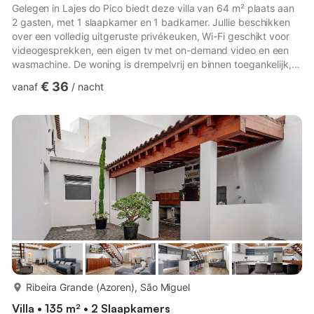
Gelegen in Lajes do Pico biedt deze villa van 64 m² plaats aan
2 gasten, met 1 slaapkamer en 1 badkamer. Jullie beschikken
over een volledig uitgeruste privékeuken, Wi-Fi geschikt voor
videogesprekken, een eigen tv met on-demand video en een
wasmachine. De woning is drempelvrij en binnen toegankelijk,
met automatische check-in mogelijk. Omgeven door weelderige
€ 36
vanaf
/
nacht
natuur en absolute rust ligt Casa Ponta do Biscoito in het intens
groene landschap van de Azoren en kijkt uit over de diepe
blauwe Atlantische Oceaan. Tussen april en oktober broeden de
Cagarros (Scopoli's pijlstormvogel) direct bij h...
meer...
Ribeira Grande (Azoren), São Miguel
Villa • 135 m² • 2 Slaapkamers