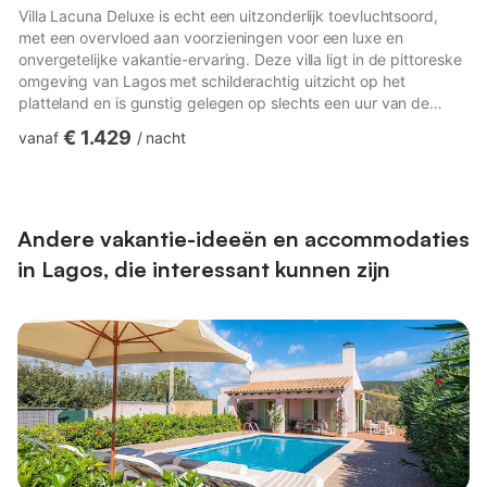
Villa Lacuna Deluxe is echt een uitzonderlijk toevluchtsoord,
met een overvloed aan voorzieningen voor een luxe en
onvergetelijke vakantie-ervaring. Deze villa ligt in de pittoreske
omgeving van Lagos met schilderachtig uitzicht op het
platteland en is gunstig gelegen op slechts een uur van de
luchthaven van Faro en twee uur van Lissabon of Sevilla. Het
€ 1.429
vanaf
/
nacht
nabijgelegen strand Meia Praia ligt op slechts 3 km afstand,
terwijl de adembenemende landtong Ponta da Piedade iets
verder ligt, op 6 km. Het historische centrum en de oude
binnenstad van Lagos liggen op slechts 2,5 km afstand.Deze
opmerkel...
Andere vakantie-ideeën en accommodaties
in Lagos, die interessant kunnen zijn