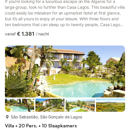
If you’re looking for a luxurious escape on the Algarve for a
large group, look no further than Casa Lagos. This beautiful villa
could easily be mistaken for an upmarket hotel at first glance,
but it’s all yours to enjoy at your leisure. With three floors and
ten bedrooms that can sleep up to twenty people, Casa Lagos
is the perfect place for large groups to enjoy an unforgettable
€ 1.381
vanaf
/
nacht
holiday together.This trendy modern villa offers plenty of space
for groups, giving it a truly exclusive feel. From the moment you
arrive, you’ll notice how open and welcoming the entire space is
with every comfor...
meer...
São Sebastião, São Gonçalo de Lagos
Villa • 20 Pers. • 10 Slaapkamers