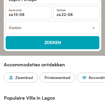
Aankomst
Vertrek
za 15-08
za 22-08
Gasten
ZOEKEN
Accommodaties ontdekken
Zwembad
Privézwembad
Aircondit
Populaire Villa in Lagos