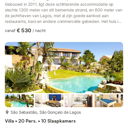
Gebouwd in 2011, ligt deze schitterende accommodatie op
slechts 1200 meter van dit beroemde strand, en 600 meter van
de jachthaven van Lagos, met al zijn goede aanbod aan
restaurants, bars en andere commerciële gebieden. Het huis is
verdeeld over 3 verdiepingen, met airconditioning (kosten
€ 530
vanaf
/
nacht
inbegrepen in de eindprijs) op alle niveaus. Op de laagste
verdieping bevindt zich een groot, goed uitgerust T2
appartement (dat alleen wordt verhuurd aan de groep van het
hoofdhuis) met 2 slaapkamers, 2 badkamers, woon-/eetkamer
en een goed uitg...
meer...
São Sebastião, São Gonçalo de Lagos
Villa • 20 Pers. • 10 Slaapkamers