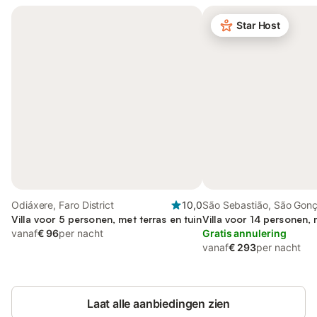
Star Host
Odiáxere, Faro District
10,0
São Sebastião, São Gonç
Villa voor 5 personen, met terras en tuin
Lagos
Villa voor 14 personen, 
vanaf
€ 96
per nacht
Gratis annulering
vanaf
€ 293
per nacht
Laat alle aanbiedingen zien