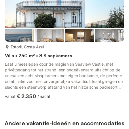
meer...
Estoril, Costa Azul
Villa • 250 m² • 8 Slaapkamers
Laat u meeslepen door de magie van Seaview Castle, met
privétoegang tot het strand, een ongeëvenaard uitzicht op de
oceaan en acht slaapkamers met eigen badkamer, de perfecte
combinatie voor een onvergetelijke vakantie. Ideaal gelegen op
slechts een steenworp afstand van het historische badresort
Estoril en slechts 20 minuten van de bruisende, ultramoderne
€ 2.350
vanaf
/
nacht
stad Lissabon, is het charmante kasteel met zeezicht de
perfecte locatie voor een luxueuze zonnige ontsnapping. De
sprookjesachtige buitenkant, compleet met magische torens en
smeedijzeren balkons, maakt plaats voor een onberispelijk
inte...
Andere vakantie-ideeën en accommodaties