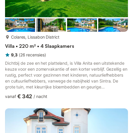
meer...
Colares, Lissabon District
Villa • 220 m² • 4 Slaapkamers
9,3
(
26
recensies
)
Dichtbij de zee en het platteland, is Villa Anita een uitstekende
keuze voor een zomervakantie of een korter verblijf. Gezellig en
rustig, perfect voor gezinnen met kinderen, natuurliefhebbers
en cultuurliefhebbers, vanwege de nabijheid van Sintra. De
grote tuin, met kleurrijke bloembedden en geurige
dennenbomen, biedt schaduw en privacy, evenals veel ruimte
€ 342
vanaf
/
nacht
om te spelen. Het is zorgvuldig uitgerust met kinderen in
gedachten, waardoor het de voorkeur heeft van gezinnen. Het
ligt op loopafstand van Praia Grande, bekend om zijn Atlantisch
zwembad en ideaal voor sporten zoals surfen en bodyboa...