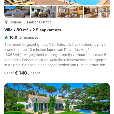
meer...
Colares, Lissabon District
Villa • 80 m² • 2 Slaapkamers
10,0
(
5
recensies
)
Zeer mooi en gezellig huis, Villa Sete/privé vakantiehuis, privé
zwembad, op 10 minuten lopen van Praia das Maçãs
(8056/AL). Mogelijkheid tot lange termijn verhuur (maximaal 6
maanden) Schoonmaak en wekelijkse linnenwissel, inbegrepen
in de prijs. Gelegen in een nobel gebied van rust en historisch
belang van Praia das Maçãs, Colares, Sintra. Op 5 minuten van
€ 140
vanaf
/
nacht
het huis, Praia Grande, Praia Pequena, Praia da Adraga, Praia
das Azenhas do Mar, enz. Golfbanen op 7 km in Sintra. Het
heeft 2 slaapkamers, 1 tweepersoonskamer en een kamer met
2 bedden, plus een babybedje, respectieve stoel, bad en ha...