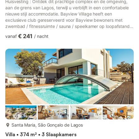
Huisvesting : Ontdek dit prachtige complex en de omgeving,
aan de grens van Lagos, terwijl u verblijft in een comfortabele
nieuwe stijl accommodatie. Bayview Village heeft een
exclusieve club gereserveerd voor Bayview bewoners met
zwembad / fitnessruimte / sauna / speelkamer op loopafstand
van het huis! Array Ons onlangs gerenoveerde en stijlvolle huis
€ 241
vanaf
/
nacht
is gelegen in de Boa Vista Golf en Spa Resort - Bayview Village.
Het biedt u een eigen ruimte met een kleurrijke decoratie die
het een warme en familiale sfeer geeft, terwijl moderne
apparaten zorgen voor alle comfort die u nodig heeft. Houd ...
meer...
Santa Maria, São Gonçalo de Lagos
Villa • 374 m² • 3 Slaapkamers