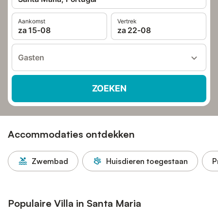
Aankomst
Vertrek
za 15-08
za 22-08
Gasten
ZOEKEN
Accommodaties ontdekken
Zwembad
Huisdieren toegestaan
P
Populaire Villa in Santa Maria