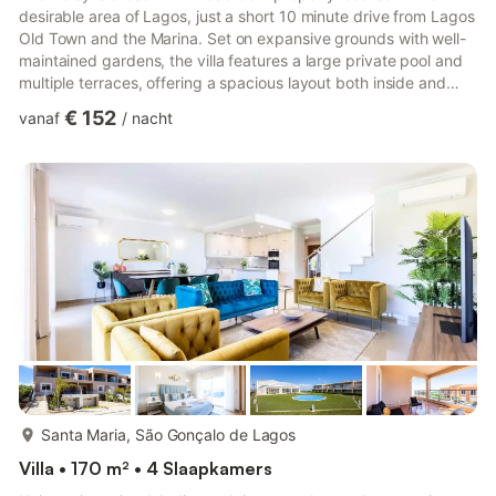
desirable area of Lagos, just a short 10 minute drive from Lagos
Old Town and the Marina. Set on expansive grounds with well-
maintained gardens, the villa features a large private pool and
multiple terraces, offering a spacious layout both inside and
out, providing a wonderful blend of comfort, style, and
€ 152
vanaf
/
nacht
tranquillity. For Golf lovers, the renowned Boavista Golf Course
and resort is also just a short walk away. Air
conditioning/heating in the bedrooms and lounge, WiFi, and
pool heating are included. Villa Daisy is located in the r...
meer...
Santa Maria, São Gonçalo de Lagos
Villa • 170 m² • 4 Slaapkamers