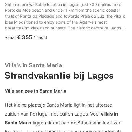
Set in a rare walkable location in Lagos, just 700 metres from
Porto de Mós beach and under 1 km from the scenic coastal
trails of Ponta da Piedade and towards Praia da Luz, the villa is
ideally positioned to enjoy some of the Algarve’s most
breathtaking views and sunsets. The historic centre of Lagos is
approximately 1.5 km away and can comfortably be reached
€ 355
vanaf
/
nacht
on foot, with a wide selection of restaurants, cafés and shops.
Welcome to your home in Lagos, a bright 3-bedroom villa in a
rare walkable location, just 700 metres from Porto de Mós
beach, under 1 km from the iconic Ponta da Piedade ...
Villa's in Santa Maria
Strandvakantie bij Lagos
Villa aan zee in Santa Maria
Het kleine plaatsje Santa Maria ligt in het uiterste
zuiden van Portugal, net buiten Lagos. Veel
villa's in
Santa Maria
liggen direct aan de Atlantische kust van
Portugal. Je geniet hier volop van mooie stranden als