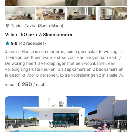
meer...
Tavira, Tavira (Santa Maria)
Villa • 150 m² • 3 Slaapkamers
9,9
(
40
recensies
)
Jasmine House is een moderne, ruime geschakelde woning in
Tavira en biedt een warme sfeer voor een aangenaam verblijf.
De woning heeft 3 verdiepingen met een woonkamer, een
volledig uitgeruste keuken, 3 slaapkamers en 2 badkamers en
is geschikt voor 6 personen. Extra voorzieningen zijn snelle Wi-
Fi (geschikt voor videogesprekken), een tv, airconditioning en
€ 250
vanaf
/
nacht
een vaatwasser. Er is ook een babybedje en een kinderstoel
beschikbaar. Het vakantieappartement beschikt over 2 privé
dakterrassen, ideaal om van de zon te genieten. Daarnaast is er
op de begane grond aan de achterzijde een mooie patio, ...