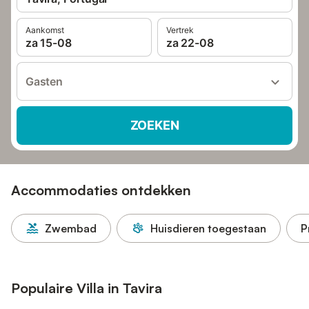
Aankomst
Vertrek
za 15-08
za 22-08
Gasten
ZOEKEN
Accommodaties ontdekken
Zwembad
Huisdieren toegestaan
P
Populaire Villa in Tavira