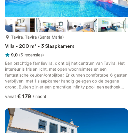
meer...
Tavira, Tavira (Santa Maria)
Villa • 200 m² • 3 Slaapkamers
9,0
(
5
recensies
)
Een prachtige familievilla, dicht bij het centrum van Tavira. Het
interieur is fris en licht, met open woonruimtes en een
fantastische keuken/ontbijtbar. Er kunnen comfortabel 6 gasten
verblijven, met 1 slaapkamer handig gelegen op de begane
grond. Buiten zijn er een prachtige infinity pool, een eethoek
buiten en een comfortabele zitruimte bij het zwembad. Een
€ 179
vanaf
/
nacht
wandeling van 20 minuten brengt u naar restaurants,
traditionele winkels en de veerboot naar het prachtige eiland
Tavira Beach. Ontsnap naar deze prachtige familievilla, een
super uitje voor een onvergetelijke familievakantie. Gelegen...