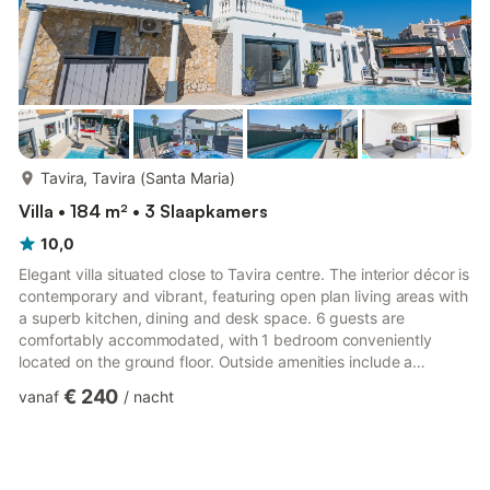
meer...
Tavira, Tavira (Santa Maria)
Villa • 184 m² • 3 Slaapkamers
10,0
Elegant villa situated close to Tavira centre. The interior décor is
contemporary and vibrant, featuring open plan living areas with
a superb kitchen, dining and desk space. 6 guests are
comfortably accommodated, with 1 bedroom conveniently
located on the ground floor. Outside amenities include a
gorgeous swimming pool, pool table, alfresco dining and secure
€ 240
vanaf
/
nacht
garden space. A 20-minute walk leads you to restaurants,
traditional shops and the ferry boat to the gorgeous Tavira
Beach Island CONTEMPORARY AND CLASSY INTERIOR Step
into a world of colourful and vibrant décor with this holiday villa