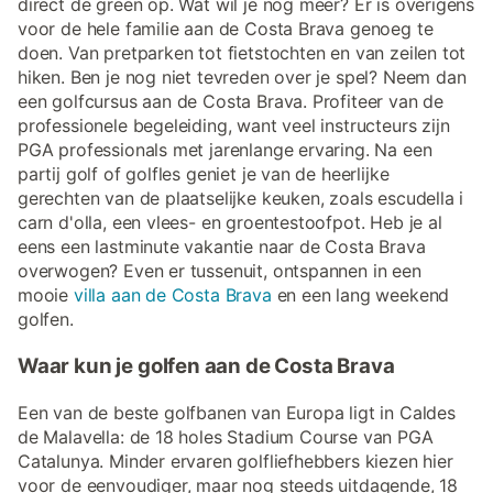
direct de green op. Wat wil je nog meer? Er is overigens
voor de hele familie aan de Costa Brava genoeg te
doen. Van pretparken tot fietstochten en van zeilen tot
hiken. Ben je nog niet tevreden over je spel? Neem dan
een golfcursus aan de Costa Brava. Profiteer van de
professionele begeleiding, want veel instructeurs zijn
PGA professionals met jarenlange ervaring. Na een
partij golf of golfles geniet je van de heerlijke
gerechten van de plaatselijke keuken, zoals escudella i
carn d'olla, een vlees- en groentestoofpot. Heb je al
eens een lastminute vakantie naar de Costa Brava
overwogen? Even er tussenuit, ontspannen in een
mooie
villa aan de Costa Brava
en een lang weekend
golfen.
Waar kun je golfen aan de Costa Brava
Een van de beste golfbanen van Europa ligt in Caldes
de Malavella: de 18 holes Stadium Course van PGA
Catalunya. Minder ervaren golfliefhebbers kiezen hier
voor de eenvoudiger, maar nog steeds uitdagende, 18