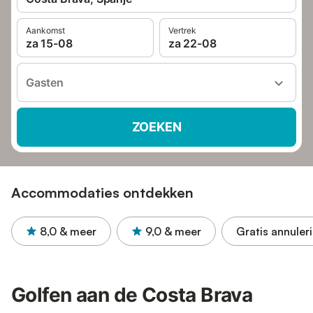
Aankomst
Vertrek
za 15-08
za 22-08
Gasten
ZOEKEN
Accommodaties ontdekken
8,0
& meer
9,0
& meer
Gratis annuler
Golfen aan de Costa Brava