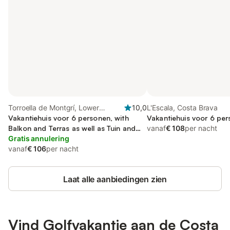
Torroella de Montgrí, Lower
10,0
L'Escala, Costa Brava
Empordà
Vakantiehuis voor 6 personen, with
Vakantiehuis voor 6 per
Balkon and Terras as well as Tuin and
vanaf
€ 108
per nacht
Zwembad
Gratis annulering
vanaf
€ 106
per nacht
Laat alle aanbiedingen zien
Vind Golfvakantie aan de Costa