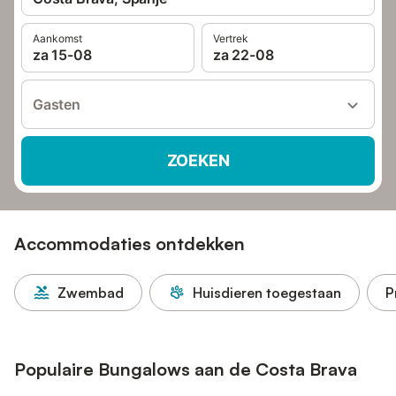
Aankomst
Vertrek
za 15-08
za 22-08
Gasten
ZOEKEN
Accommodaties ontdekken
Zwembad
Huisdieren toegestaan
P
Populaire Bungalows aan de Costa Brava