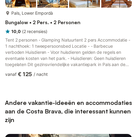
meer...
Pals, Lower Empordà
Bungalow • 2 Pers. • 2 Personen
10,0
(
2
recensies
)
Tent 2 personen - Glamping Natuurtent 2 pers Accommodatie -
1 nachthoek: 1 tweepersoonsbed Locatie - - Barbecue
verboden Huisdieren - Voor huisdieren gelden de regels en
eventuele kosten van het park. - Huisdieren: Geen huisdieren
toegelaten Dit gezinsvriendelijke vakantiepark in Pals aan de
Costa Brava beschikt over een ruim buitenzwembad, een
€ 125
vanaf
/
nacht
kinderbad en een waterglijbaan voor volop waterpret.Tijdens
het hoogseizoen is er een gevarieerd animatieprogramma voor
jong en oud. Verder zijn er een speeltuin, sportvelden en een
jeu-de-boulesbaan, zodat iedereen zich uitstekend kan
vermaken.Voor ...
Andere vakantie-ideeën en accommodaties
aan de Costa Brava, die interessant kunnen
zijn