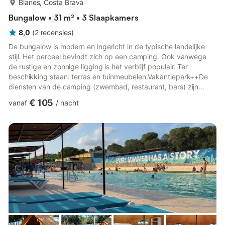
Blanes, Costa Brava
Bungalow • 31 m² • 3 Slaapkamers
8,0
(
2
recensies
)
De bungalow is modern en ingericht in de typische landelijke
stijl. Het perceel bevindt zich op een camping. Ook vanwege
de rustige en zonnige ligging is het verblijf populair. Ter
beschikking staan: terras en tuinmeubelen.Vakantiepark++De
diensten van de camping (zwembad, restaurant, bars) zijn
alleen geopend van 01/05 tot 30/09.++ LiggingBlanes. De
€ 105
vanaf
/
nacht
bungalow bevindt zich op een camping, op een tuinperceel.
Parkeerplaats op het perceel. SpeciaalAirconditioning.
Internettoegang (WLAN). Televisieontvangst via satelliet.
ZwembadAlle zwembaden staan ​​u ter gemeenschappelijk
gebruik ter beschik...