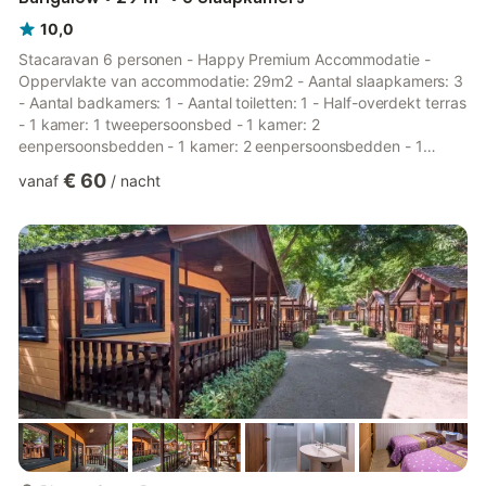
10,0
Stacaravan 6 personen - Happy Premium Accommodatie -
Oppervlakte van accommodatie: 29m2 - Aantal slaapkamers: 3
- Aantal badkamers: 1 - Aantal toiletten: 1 - Half-overdekt terras
- 1 kamer: 1 tweepersoonsbed - 1 kamer: 2
eenpersoonsbedden - 1 kamer: 2 eenpersoonsbedden - 1
woonkamer: 1 eenpersoonsbed - Leeftijd van de
€ 60
vanaf
/
nacht
accommodatie: Tussen 2 en 5 jaar Extra uitrusting -
Airconditioning: Inbegrepen in de prijs - Geen verwarming -
Type keuken: Keuken - Gasfornuis - Magnetron - Koelkast -
Vriezer - Servies en keukengerei - Elektrisch koffiezetapparaat
- Type toilet: Toiletten - Beddengoed: Besc...
meer...