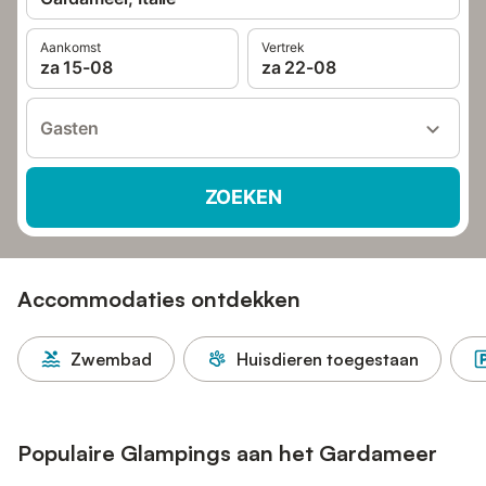
Aankomst
Vertrek
za 15-08
za 22-08
Gasten
ZOEKEN
Accommodaties ontdekken
Zwembad
Huisdieren toegestaan
Populaire Glampings aan het Gardameer