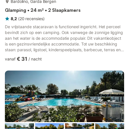
Bardolino, Garda Bergen
Glamping • 24 m² • 2 Slaapkamers
8,2
(
20
recensies
)
De vrijstaande stacaravan is functioneel ingericht. Het perceel
bevindt zich op een camping. Ook vanwege de zonnige ligging
aan het water is de accommodatie populair. Dit vakantieobject
is een gezinsvriendelijke accommodatie. Tot uw beschikking
staan: parasol, ligstoel, kinderspeelplaats, barbecue, terras en
tuinmeubilair.VakantieparkLandcategorie 4 sterren, receptie,
€ 31
vanaf
/
nacht
geldautomaat, 2 restaurants, pizzeria, bar, verblijfsruimte,
supermarkt, kiosk en wasserette. Het culinaire aanbod van de
camping is uitgebreid en gevarieerd. Er zijn drie pizzeria-
restaurants, waarvan één met een prachtig ter...