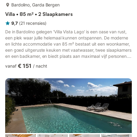
meer...
Bardolino, Garda Bergen
Villa • 85 m² • 2 Slaapkamers
9,7
(
21
recensies
)
De in Bardolino gelegen 'Villa Vista Lago' is een oase van rust,
een plek waar jullie helemaal kunnen ontspannen. De moderne
en lichte accommodatie van 85 m² bestaat uit een woonkamer,
een goed uitgeruste keuken met vaatwasser, twee slaapkamers
en een badkamer, en biedt plaats aan maximaal vijf personen.
Tot de voorzieningen behoren airconditioning, wifi, wasmachine,
€ 151
vanaf
/
nacht
barbecue, broodrooster, koffiezetapparaat, filterkoffie en
waterkoker. De keuken is volledig uitgerust. Het hoogtepunt
van deze accommodatie is het privébuitengedeelte met een
verzorgde tuin en een privé dakterras met fantastis...