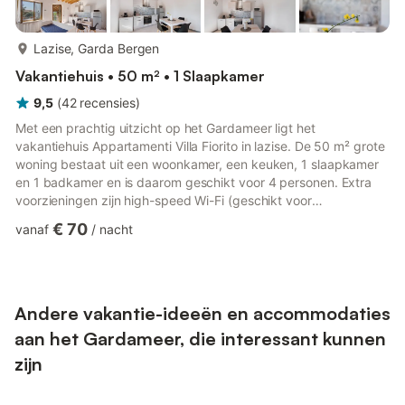
meer...
Lazise, Garda Bergen
Vakantiehuis • 50 m² • 1 Slaapkamer
9,5
(
42
recensies
)
Met een prachtig uitzicht op het Gardameer ligt het
vakantiehuis Appartamenti Villa Fiorito in lazise. De 50 m² grote
woning bestaat uit een woonkamer, een keuken, 1 slaapkamer
en 1 badkamer en is daarom geschikt voor 4 personen. Extra
voorzieningen zijn high-speed Wi-Fi (geschikt voor
videogesprekken), een tv, airconditioning en een wasmachine.
€ 70
vanaf
/
nacht
Een kinderstoel is ook beschikbaar. Deze vakantiewoning
beschikt over een open privéterras om 's avonds te
ontspannen. Blijf verfrist in het gedeelde omheinde zwembad
bij deze vakantiewoning. Perfect voor warme dagen.
Huisgasten hebben toegang tot h...
Andere vakantie-ideeën en accommodaties
aan het Gardameer, die interessant kunnen
zijn