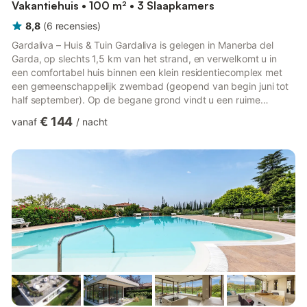
Vakantiehuis • 100 m² • 3 Slaapkamers
8,8
(
6
recensies
)
Gardaliva – Huis & Tuin Gardaliva is gelegen in Manerba del
Garda, op slechts 1,5 km van het strand, en verwelkomt u in
een comfortabel huis binnen een klein residentiecomplex met
een gemeenschappelijk zwembad (geopend van begin juni tot
half september). Op de begane grond vindt u een ruime
woonkamer met twee banken en een tv, die uitkomt op een
€ 144
vanaf
/
nacht
overdekt terras met tafel en stoelen, met uitzicht op de
privétuin die de woning omringt. De aparte, volledig uitgeruste
keuken is ideaal om uw maaltijden thuis te bereiden. Ook op de
begane grond bevinden zich een gastentoilet (zonder douche)
e...