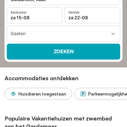
Aankomst
Vertrek
za 15-08
za 22-08
Gasten
ZOEKEN
Accommodaties ontdekken
Huisdieren toegestaan
Parkeermogelijkhe
Populaire Vakantiehuizen met zwembad
aan het Gardameer