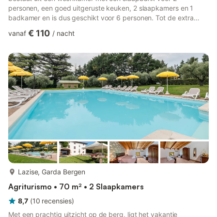
personen, een goed uitgeruste keuken, 2 slaapkamers en 1
badkamer en is dus geschikt voor 6 personen. Tot de extra
voorzieningen behoren WiFi en een tv. Een babybedje is ook
€ 110
vanaf
/
nacht
beschikbaar. Het hoogtepunt van deze accommodatie is de
eigen buitenruimte met een balkon. De accommodatie biedt
toegang tot een gedeelde buitenruimte met een tuin, een
barbecue en een speeltuin. 2 parkeerplaatsen zijn beschikbaar
op het terrein. Eén hu...
meer...
Lazise, Garda Bergen
Agriturismo • 70 m² • 2 Slaapkamers
8,7
(
10
recensies
)
Met een prachtig uitzicht op de berg, ligt het vakantie