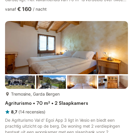
verdiepingen en bestaat uit een woonkamer, een goed
€ 160
vanaf
/
nacht
uitgeruste keuken met vaatwasser, 2 slaapkamers (waarvan
één met 2 eenpersoonsbedden) en 2 badkamers en is dus
geschikt voor 4 personen. Extra voorzieningen zijn Wi-Fi, een
wasmachine, ventilatoren, kabeltelevisie, een babybedje, e...
meer...
Tremosine, Garda Bergen
Agriturismo • 70 m² • 2 Slaapkamers
8,7
(
14
recensies
)
De Agriturismo Val d' Egoi App 3 ligt in Vesio en biedt een
prachtig uitzicht op de berg. De woning met 2 verdiepingen
bestaat uit een woonkamer met een slaapbank voor 2