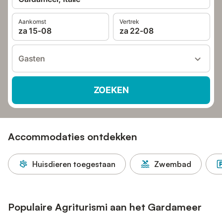
Aankomst
Vertrek
za 15-08
za 22-08
Gasten
ZOEKEN
Accommodaties ontdekken
Huisdieren toegestaan
Zwembad
Populaire Agriturismi aan het Gardameer