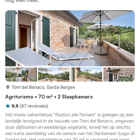
nog veel meer.
meer...
Torri del Benaco, Garda Bergen
Agriturismo • 70 m² • 2 Slaapkamers
9,6
(
87
recensies
)
Het mooie vakantiehuis "Rustico alle Fornare" is gelegen op een
landelijk landgoed in de heuvels van Torri del Benaco, omgeven
door olijfbomen en weelderige vegetatie, terwijl het op slechts
een korte wandeling van de oevers van het Gardameer (Lago di
Garda) ligt. Het vakantiehuis van 70 m² is verdeeld over twee