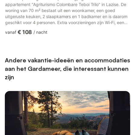
appartement "Agriturismo Colombare Teboi Trilo" in Lazise. De
woning van 70 m² bestaat uit een woonkamer, een goed
uitgeruste keuken, 2 slaapkamers en 1 badkamer en is daarom
geschikt voor 4 personen. Extra voorzieningen zijn Wi-Fi, een
tv, verwarming en airconditioning. Bovendien staat er ook een
€ 108
vanaf
/
nacht
tafeltennistafel tot je beschikking. Een babybedje en een
kinderstoel zijn beschikbaar. De woning beschikt over een
gemeenschappelijke buitenruimte met een omheind zwembad
(geopend van eind mei tot eind september, van 8.00 tot 19.30
uur), een...
Andere vakantie-ideeën en accommodaties
aan het Gardameer, die interessant kunnen
zijn