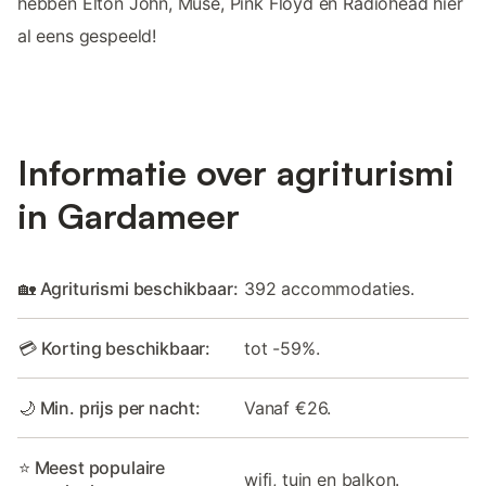
hebben Elton John, Muse, Pink Floyd en Radiohead hier
al eens gespeeld!
Informatie over agriturismi
in Gardameer
🏡 Agriturismi beschikbaar:
392 accommodaties.
💳 Korting beschikbaar:
tot -59%.
🌙 Min. prijs per nacht:
Vanaf €26.
⭐ Meest populaire
wifi, tuin en balkon.